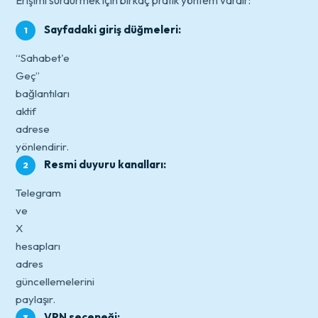
Erişimi sürdürmek için birkaç pratik yöntem vardır:
Sayfadaki giriş düğmeleri:
“Sahabet'e
Geç”
bağlantıları
aktif
adrese
yönlendirir.
Resmi duyuru kanalları:
Telegram
ve
X
hesapları
adres
güncellemelerini
paylaşır.
VPN seçeneği: