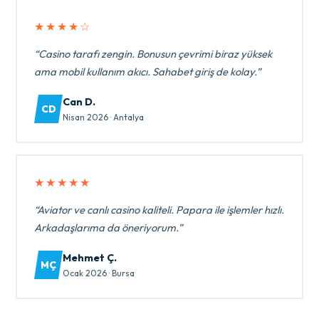
★★★★☆
“Casino tarafı zengin. Bonusun çevrimi biraz yüksek
ama mobil kullanım akıcı. Sahabet giriş de kolay.”
Can D.
CD
Nisan 2026 · Antalya
★★★★★
“Aviator ve canlı casino kaliteli. Papara ile işlemler hızlı.
Arkadaşlarıma da öneriyorum.”
Mehmet Ç.
MÇ
Ocak 2026 · Bursa