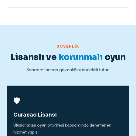
GÜVENLIK
Lisanslı ve
korunmalı
oyun
Sahabet, hesap güvenliğini öncelikli tutar.
🛡️
Curacao Lisansı
Uluslararası oyun otoritesi kapsamında denetlenen
hizmet yapısı.