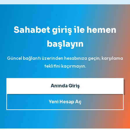
Sahabet giriş ile hemen
başlayın
Güncel bağlantı üzerinden hesabınıza geçin; karşılama
teklifini kaçırmayın.
Anında Giriş
Yeni Hesap Aç