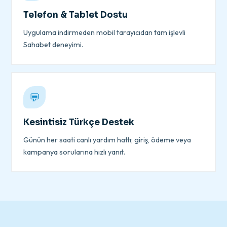
Telefon & Tablet Dostu
Uygulama indirmeden mobil tarayıcıdan tam işlevli
Sahabet deneyimi.
💬
Kesintisiz Türkçe Destek
Günün her saati canlı yardım hattı; giriş, ödeme veya
kampanya sorularına hızlı yanıt.