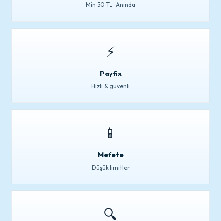
Min 50 TL · Anında
⚡
Payfix
Hızlı & güvenli
📱
Mefete
Düşük limitler
🔍