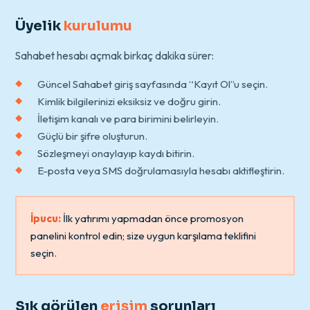
Üyelik
kurulumu
Sahabet hesabı açmak birkaç dakika sürer:
Güncel Sahabet giriş sayfasında “Kayıt Ol”u seçin.
Kimlik bilgilerinizi eksiksiz ve doğru girin.
İletişim kanalı ve para birimini belirleyin.
Güçlü bir şifre oluşturun.
Sözleşmeyi onaylayıp kaydı bitirin.
E-posta veya SMS doğrulamasıyla hesabı aktifleştirin.
İpucu:
İlk yatırımı yapmadan önce promosyon
panelini kontrol edin; size uygun karşılama teklifini
seçin.
Sık görülen
erişim
sorunları