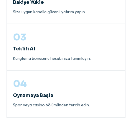
Bakiye Yükle
Size uygun kanalla güvenli yatırım yapın.
03
Teklifi Al
Karşılama bonusunu hesabınıza tanımlayın.
04
Oynamaya Başla
Spor veya casino bölümünden tercih edin.