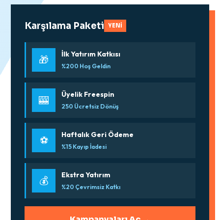
Karşılama Paketi
YENİ
İlk Yatırım Katkısı
🎁
%200 Hoş Geldin
Üyelik Freespin
🎰
250 Ücretsiz Dönüş
Haftalık Geri Ödeme
⚽
%15 Kayıp İadesi
Ekstra Yatırım
💰
%20 Çevrimsiz Katkı
Kampanyaları Aç →