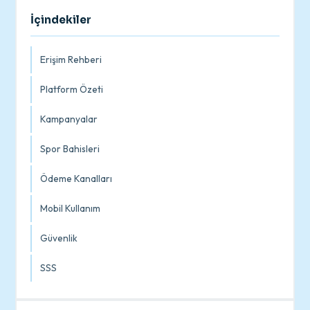
İçindekiler
Erişim Rehberi
Platform Özeti
Kampanyalar
Spor Bahisleri
Ödeme Kanalları
Mobil Kullanım
Güvenlik
SSS