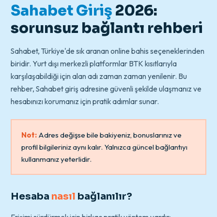
Sahabet Giriş
2026:
sorunsuz bağlantı rehberi
Sahabet, Türkiye'de sık aranan online bahis seçeneklerinden
biridir. Yurt dışı merkezli platformlar BTK kısıtlarıyla
karşılaşabildiği için alan adı zaman zaman yenilenir. Bu
rehber, Sahabet giriş adresine güvenli şekilde ulaşmanız ve
hesabınızı korumanız için pratik adımlar sunar.
Not:
Adres değişse bile bakiyeniz, bonuslarınız ve
profil bilgileriniz aynı kalır. Yalnızca güncel bağlantıyı
kullanmanız yeterlidir.
Hesaba
nasıl
bağlanılır?