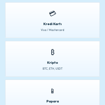
💳
Kredi Kartı
Visa / Mastercard
₿
Kripto
BTC, ETH, USDT
📱
Papara