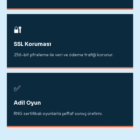
🔐
SSL Koruması
256-bit şifreleme ile veri ve ödeme trafiği korunur.
✅
Adil Oyun
RNG sertifikalı oyunlarla şeffaf sonuç üretimi.