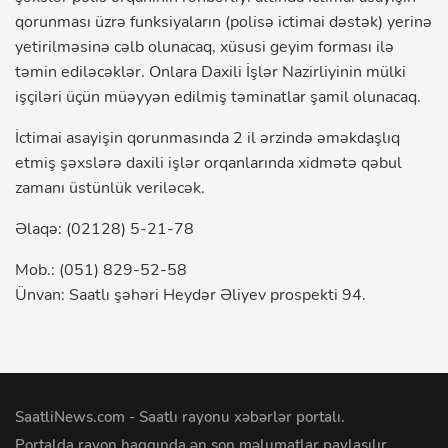
qorunması üzrə funksiyaların (polisə ictimai dəstək) yerinə
yetirilməsinə cəlb olunacaq, xüsusi geyim forması ilə
təmin ediləcəklər. Onlara Daxili İşlər Nazirliyinin mülki
işçiləri üçün müəyyən edilmiş təminatlar şamil olunacaq.
İctimai asayişin qorunmasında 2 il ərzində əməkdaşlıq
etmiş şəxslərə daxili işlər orqanlarında xidmətə qəbul
zamanı üstünlük veriləcək.
Əlaqə: (02128) 5-21-78
Mob.: (051) 829-52-58
Ünvan: Saatlı şəhəri Heydər Əliyev prospekti 94.
SaatliNews.com - Saatlı rayonu xəbərlər portalı.
Portalda rayon haqqında ən son məlumatlar paylaşılır.