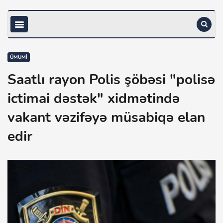
ÜMUMI
Saatlı rayon Polis şöbəsi "polisə
ictimai dəstək" xidmətində
vakant vəzifəyə müsabiqə elan
edir