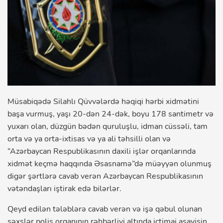
Müsabiqədə Silahlı Qüvvələrdə həqiqi hərbi xidmətini
başa vurmuş, yaşı 20-dən 24-dək, boyu 178 santimetr və
yuxarı olan, düzgün bədən quruluşlu, idman cüssəli, tam
orta və ya orta-ixtisas və ya ali təhsilli olan və
“Azərbaycan Respublikasının daxili işlər orqanlarında
xidmət keçmə haqqında Əsasnamə”də müəyyən olunmuş
digər şərtlərə cavab verən Azərbaycan Respublikasının
vətəndaşları iştirak edə bilərlər.
Qeyd edilən tələblərə cavab verən və işə qəbul olunan
şəxslər polis orqanının rəhbərliyi altında ictimai asayişin