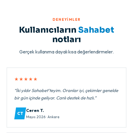
DENEYIMLER
Kullanıcıların
Sahabet
notları
Gerçek kullanıma dayalı kısa değerlendirmeler.
★★★★★
“İki yıldır Sahabet’teyim. Oranlar iyi, çekimler genelde
bir gün içinde geliyor. Canlı destek de hızlı.”
Ceren T.
CT
Mayıs 2026 · Ankara