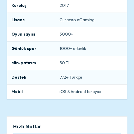
Kuruluş
2017
Lisans
Curacao eGaming
Oyun sayısı
3000+
Günlük spor
1000+ etkinlik
Min. yatırım
50 TL
Destek
7/24 Türkçe
Mobil
iOS & Android tarayıcı
Hızlı Notlar