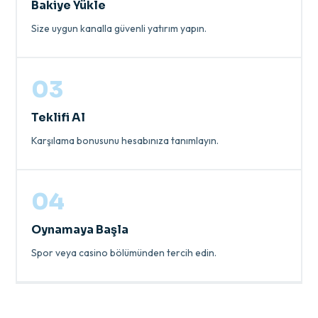
Bakiye Yükle
Size uygun kanalla güvenli yatırım yapın.
03
Teklifi Al
Karşılama bonusunu hesabınıza tanımlayın.
04
Oynamaya Başla
Spor veya casino bölümünden tercih edin.