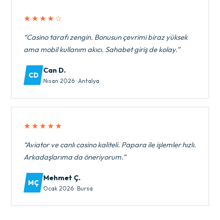
★★★★☆
“Casino tarafı zengin. Bonusun çevrimi biraz yüksek
ama mobil kullanım akıcı. Sahabet giriş de kolay.”
Can D.
CD
Nisan 2026 · Antalya
★★★★★
“Aviator ve canlı casino kaliteli. Papara ile işlemler hızlı.
Arkadaşlarıma da öneriyorum.”
Mehmet Ç.
MÇ
Ocak 2026 · Bursa