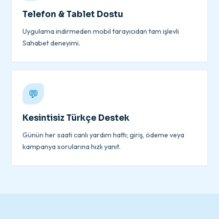
Telefon & Tablet Dostu
Uygulama indirmeden mobil tarayıcıdan tam işlevli
Sahabet deneyimi.
💬
Kesintisiz Türkçe Destek
Günün her saati canlı yardım hattı; giriş, ödeme veya
kampanya sorularına hızlı yanıt.