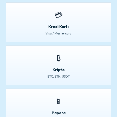
💳
Kredi Kartı
Visa / Mastercard
₿
Kripto
BTC, ETH, USDT
📱
Papara