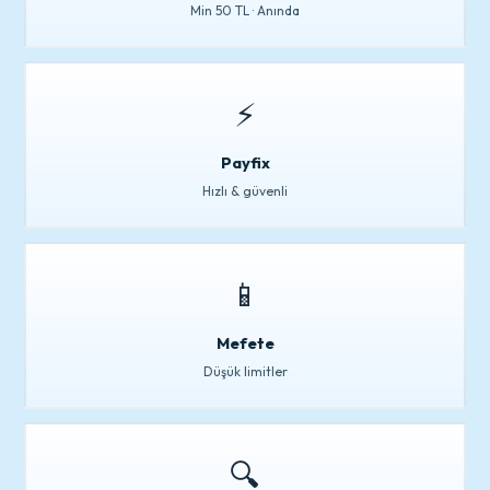
Min 50 TL · Anında
⚡
Payfix
Hızlı & güvenli
📱
Mefete
Düşük limitler
🔍