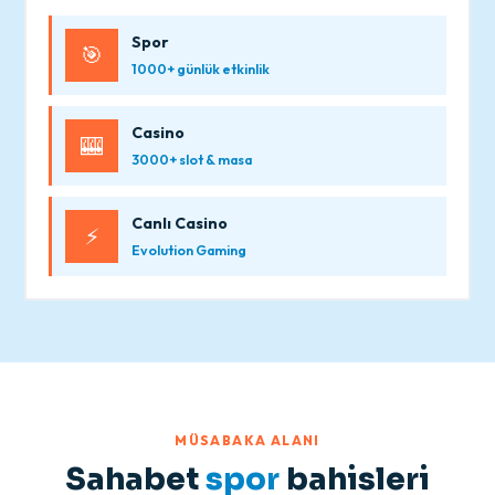
Spor
🎯
1000+ günlük etkinlik
Casino
🎰
3000+ slot & masa
Canlı Casino
⚡
Evolution Gaming
MÜSABAKA ALANI
Sahabet
spor
bahisleri