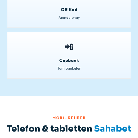
QR Kod
Anında onay
📲
Cepbank
Tüm bankalar
MOBIL REHBER
Telefon & tabletten
Sahabet