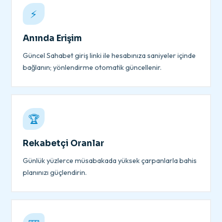
⚡
Anında Erişim
Güncel Sahabet giriş linki ile hesabınıza saniyeler içinde
bağlanın; yönlendirme otomatik güncellenir.
🏆
Rekabetçi Oranlar
Günlük yüzlerce müsabakada yüksek çarpanlarla bahis
planınızı güçlendirin.