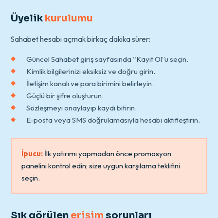
Üyelik
kurulumu
Sahabet hesabı açmak birkaç dakika sürer:
Güncel Sahabet giriş sayfasında “Kayıt Ol”u seçin.
Kimlik bilgilerinizi eksiksiz ve doğru girin.
İletişim kanalı ve para birimini belirleyin.
Güçlü bir şifre oluşturun.
Sözleşmeyi onaylayıp kaydı bitirin.
E-posta veya SMS doğrulamasıyla hesabı aktifleştirin.
İpucu:
İlk yatırımı yapmadan önce promosyon
panelini kontrol edin; size uygun karşılama teklifini
seçin.
Sık görülen
erişim
sorunları