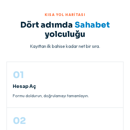
KISA YOL HARITASI
Dört adımda
Sahabet
yolculuğu
Kayıttan ilk bahise kadar net bir sıra.
01
Hesap Aç
Formu doldurun, doğrulamayı tamamlayın.
02