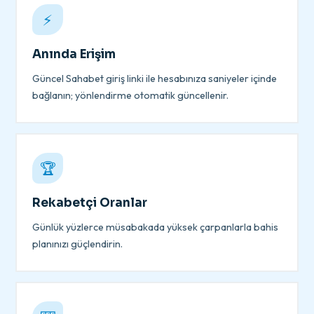
⚡
Anında Erişim
Güncel Sahabet giriş linki ile hesabınıza saniyeler içinde
bağlanın; yönlendirme otomatik güncellenir.
🏆
Rekabetçi Oranlar
Günlük yüzlerce müsabakada yüksek çarpanlarla bahis
planınızı güçlendirin.