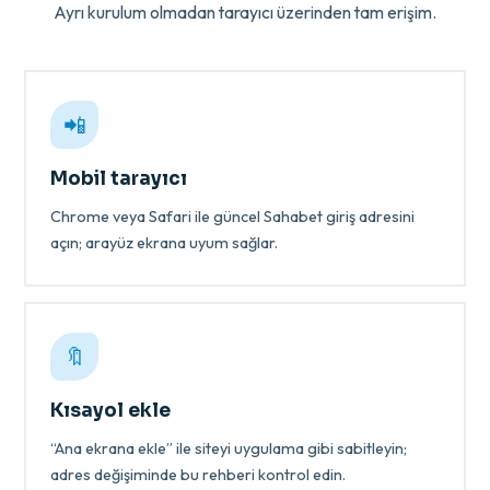
Ayrı kurulum olmadan tarayıcı üzerinden tam erişim.
📲
Mobil tarayıcı
Chrome veya Safari ile güncel Sahabet giriş adresini
açın; arayüz ekrana uyum sağlar.
🔖
Kısayol ekle
“Ana ekrana ekle” ile siteyi uygulama gibi sabitleyin;
adres değişiminde bu rehberi kontrol edin.