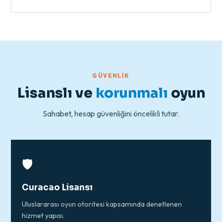
GÜVENLIK
Lisanslı ve
korunmalı
oyun
Sahabet, hesap güvenliğini öncelikli tutar.
🛡️
Curacao Lisansı
Uluslararası oyun otoritesi kapsamında denetlenen
hizmet yapısı.