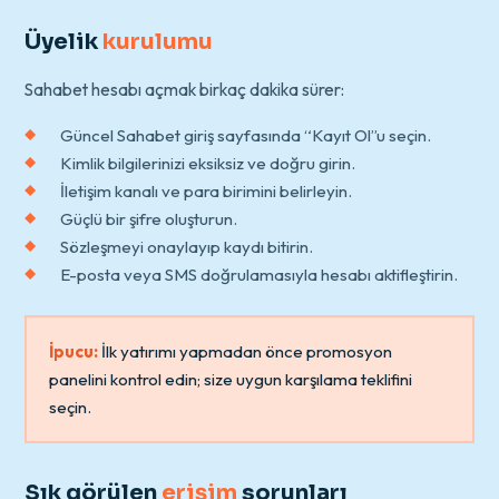
Üyelik
kurulumu
Sahabet hesabı açmak birkaç dakika sürer:
Güncel Sahabet giriş sayfasında “Kayıt Ol”u seçin.
Kimlik bilgilerinizi eksiksiz ve doğru girin.
İletişim kanalı ve para birimini belirleyin.
Güçlü bir şifre oluşturun.
Sözleşmeyi onaylayıp kaydı bitirin.
E-posta veya SMS doğrulamasıyla hesabı aktifleştirin.
İpucu:
İlk yatırımı yapmadan önce promosyon
panelini kontrol edin; size uygun karşılama teklifini
seçin.
Sık görülen
erişim
sorunları