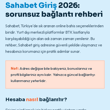
Sahabet Giriş
2026:
sorunsuz bağlantı rehberi
Sahabet, Türkiye'de sık aranan online bahis seçeneklerinden
biridir. Yurt dışı merkezli platformlar BTK kısıtlarıyla
karşılaşabildiği için alan adı zaman zaman yenilenir. Bu
rehber, Sahabet giriş adresine güvenli şekilde ulaşmanız ve
hesabınızı korumanız için pratik adımlar sunar.
Not:
Adres değişse bile bakiyeniz, bonuslarınız ve
profil bilgileriniz aynı kalır. Yalnızca güncel bağlantıyı
kullanmanız yeterlidir.
Hesaba
nasıl
bağlanılır?