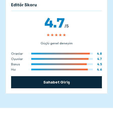
Editör Skoru
4.7
/5
★★★★★
Güçlü genel deneyim
Oranlar
4.8
Oyunlar
4.7
Bonus
4.5
Hız
4.6
Sahabet Giriş