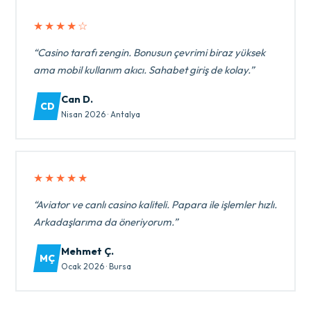
★★★★☆
“Casino tarafı zengin. Bonusun çevrimi biraz yüksek
ama mobil kullanım akıcı. Sahabet giriş de kolay.”
Can D.
CD
Nisan 2026 · Antalya
★★★★★
“Aviator ve canlı casino kaliteli. Papara ile işlemler hızlı.
Arkadaşlarıma da öneriyorum.”
Mehmet Ç.
MÇ
Ocak 2026 · Bursa