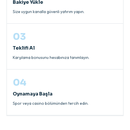
Bakiye Yükle
Size uygun kanalla güvenli yatırım yapın.
03
Teklifi Al
Karşılama bonusunu hesabınıza tanımlayın.
04
Oynamaya Başla
Spor veya casino bölümünden tercih edin.