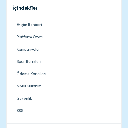
İçindekiler
Erişim Rehberi
Platform Özeti
Kampanyalar
Spor Bahisleri
Ödeme Kanalları
Mobil Kullanım
Güvenlik
SSS