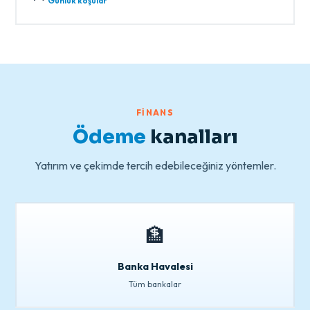
Günlük koşular
FINANS
Ödeme
kanalları
Yatırım ve çekimde tercih edebileceğiniz yöntemler.
🏦
Banka Havalesi
Tüm bankalar