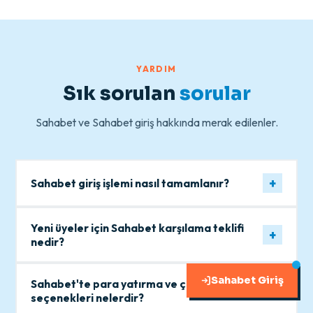
YARDIM
Sık sorulan
sorular
Sahabet ve Sahabet giriş hakkında merak edilenler.
+
Sahabet giriş işlemi nasıl tamamlanır?
Güncel Sahabet giriş bağlantısını açın, kullanıcı
Yeni üyeler için Sahabet karşılama teklifi
bilgilerinizi girin. İlk kez geliyorsanız kayıt formunu
+
nedir?
doldurarak hesap açabilirsiniz. Engelleme durumunda
bu sayfadaki aktif linki tercih edin.
İlk yatırımlarda %200'e varan karşılama bonusu ve 250
Sahabet Giriş
Sahabet'te para yatırma ve çekme
freespin sunulabilir. Kampanya koşulları ve çevrim
+
seçenekleri nelerdir?
kuralları hesabınızdaki promosyon panelinde güncel