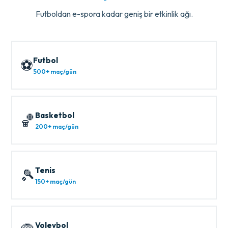
Futboldan e-spora kadar geniş bir etkinlik ağı.
Futbol
⚽
500+ maç/gün
Basketbol
🏀
200+ maç/gün
Tenis
🎾
150+ maç/gün
Voleybol