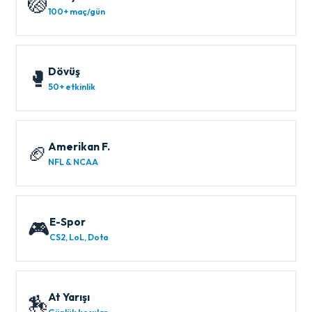
🏐
100+ maç/gün
Dövüş
🥊
50+ etkinlik
Amerikan F.
🏈
NFL & NCAA
E-Spor
🎮
CS2, LoL, Dota
At Yarışı
🏇