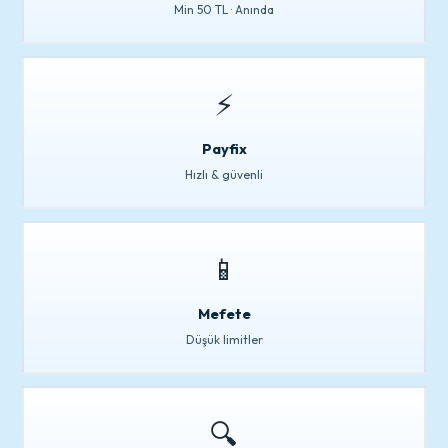
Min 50 TL · Anında
⚡
Payfix
Hızlı & güvenli
📱
Mefete
Düşük limitler
🔍