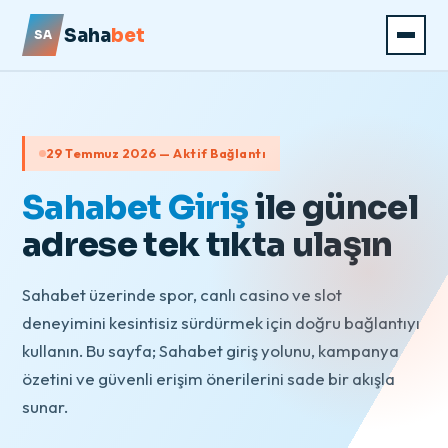
Saha
bet
SA
29 Temmuz 2026 — Aktif Bağlantı
Sahabet Giriş
ile güncel
adrese tek tıkta ulaşın
Sahabet üzerinde spor, canlı casino ve slot
deneyimini kesintisiz sürdürmek için doğru bağlantıyı
kullanın. Bu sayfa; Sahabet giriş yolunu, kampanya
özetini ve güvenli erişim önerilerini sade bir akışla
sunar.