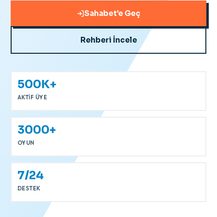
Sahabet'e Geç
Rehberi İncele
500K+
AKTIF ÜYE
3000+
OYUN
7/24
DESTEK