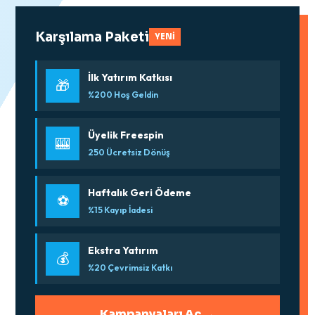
Karşılama Paketi
YENİ
İlk Yatırım Katkısı
🎁
%200 Hoş Geldin
Üyelik Freespin
🎰
250 Ücretsiz Dönüş
Haftalık Geri Ödeme
⚽
%15 Kayıp İadesi
Ekstra Yatırım
💰
%20 Çevrimsiz Katkı
Kampanyaları Aç →