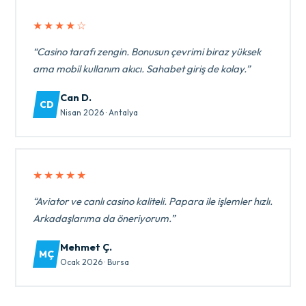
★★★★☆
“Casino tarafı zengin. Bonusun çevrimi biraz yüksek
ama mobil kullanım akıcı. Sahabet giriş de kolay.”
Can D.
CD
Nisan 2026 · Antalya
★★★★★
“Aviator ve canlı casino kaliteli. Papara ile işlemler hızlı.
Arkadaşlarıma da öneriyorum.”
Mehmet Ç.
MÇ
Ocak 2026 · Bursa