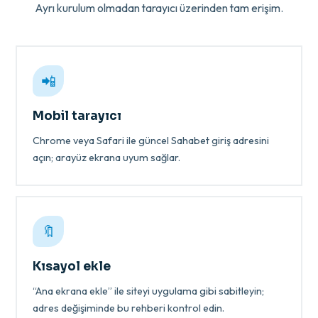
Ayrı kurulum olmadan tarayıcı üzerinden tam erişim.
📲
Mobil tarayıcı
Chrome veya Safari ile güncel Sahabet giriş adresini
açın; arayüz ekrana uyum sağlar.
🔖
Kısayol ekle
“Ana ekrana ekle” ile siteyi uygulama gibi sabitleyin;
adres değişiminde bu rehberi kontrol edin.