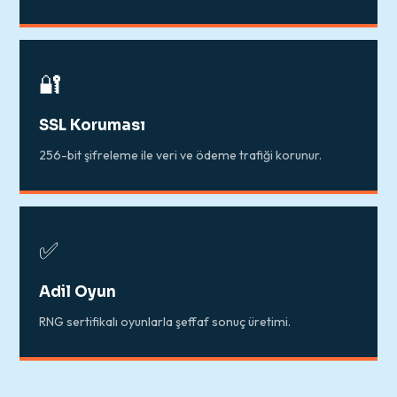
🔐
SSL Koruması
256-bit şifreleme ile veri ve ödeme trafiği korunur.
✅
Adil Oyun
RNG sertifikalı oyunlarla şeffaf sonuç üretimi.