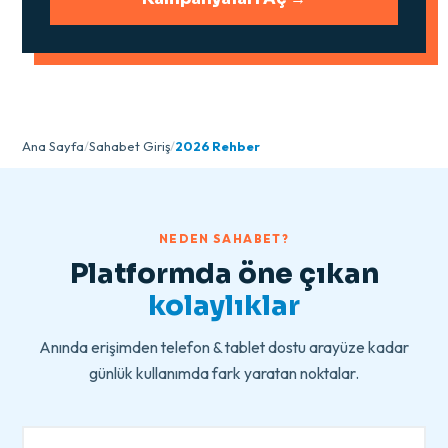
Ana Sayfa
/
Sahabet Giriş
/
2026 Rehber
NEDEN SAHABET?
Platformda öne çıkan
kolaylıklar
Anında erişimden telefon & tablet dostu arayüze kadar
günlük kullanımda fark yaratan noktalar.