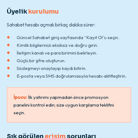
Üyelik
kurulumu
Sahabet hesabı açmak birkaç dakika sürer:
Güncel Sahabet giriş sayfasında “Kayıt Ol”u seçin.
Kimlik bilgilerinizi eksiksiz ve doğru girin.
İletişim kanalı ve para birimini belirleyin.
Güçlü bir şifre oluşturun.
Sözleşmeyi onaylayıp kaydı bitirin.
E-posta veya SMS doğrulamasıyla hesabı aktifleştirin.
İpucu:
İlk yatırımı yapmadan önce promosyon
panelini kontrol edin; size uygun karşılama teklifini
seçin.
Sık görülen
erişim
sorunları