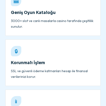
🎰
Geniş Oyun Kataloğu
3000+ slot ve canlı masalarla casino tarafında çeşitlilik
sunulur.
🔒
Korunmalı İşlem
SSL ve güvenli ödeme katmanları hesap ile finansal
verilerinizi korur.
📱