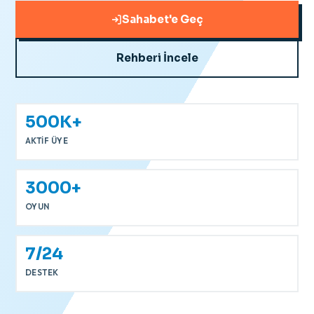
Sahabet'e Geç
Rehberi İncele
500K+
AKTIF ÜYE
3000+
OYUN
7/24
DESTEK