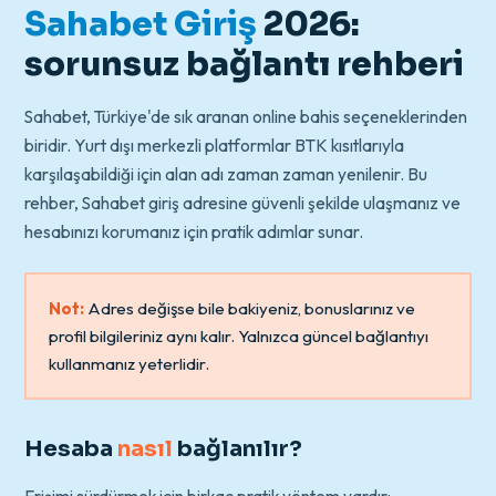
Sahabet Giriş
2026:
sorunsuz bağlantı rehberi
Sahabet, Türkiye'de sık aranan online bahis seçeneklerinden
biridir. Yurt dışı merkezli platformlar BTK kısıtlarıyla
karşılaşabildiği için alan adı zaman zaman yenilenir. Bu
rehber, Sahabet giriş adresine güvenli şekilde ulaşmanız ve
hesabınızı korumanız için pratik adımlar sunar.
Not:
Adres değişse bile bakiyeniz, bonuslarınız ve
profil bilgileriniz aynı kalır. Yalnızca güncel bağlantıyı
kullanmanız yeterlidir.
Hesaba
nasıl
bağlanılır?