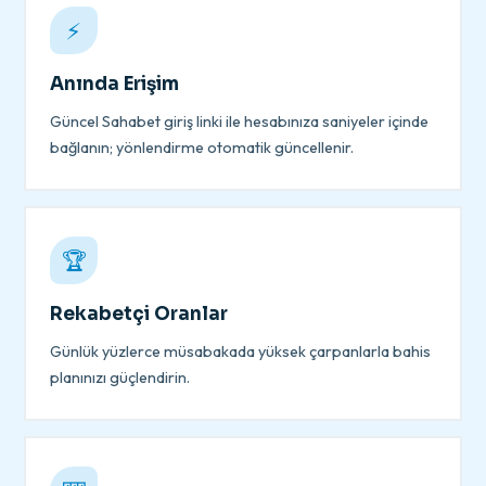
⚡
Anında Erişim
Güncel Sahabet giriş linki ile hesabınıza saniyeler içinde
bağlanın; yönlendirme otomatik güncellenir.
🏆
Rekabetçi Oranlar
Günlük yüzlerce müsabakada yüksek çarpanlarla bahis
planınızı güçlendirin.