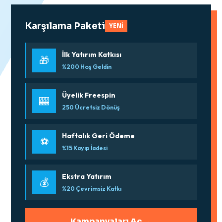
Karşılama Paketi
YENİ
İlk Yatırım Katkısı
🎁
%200 Hoş Geldin
Üyelik Freespin
🎰
250 Ücretsiz Dönüş
Haftalık Geri Ödeme
⚽
%15 Kayıp İadesi
Ekstra Yatırım
💰
%20 Çevrimsiz Katkı
Kampanyaları Aç →