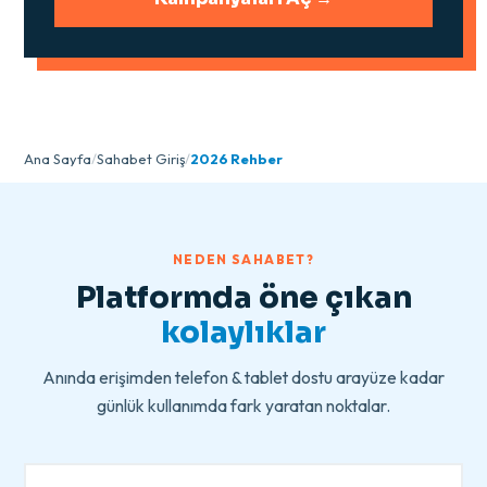
Ana Sayfa
/
Sahabet Giriş
/
2026 Rehber
NEDEN SAHABET?
Platformda öne çıkan
kolaylıklar
Anında erişimden telefon & tablet dostu arayüze kadar
günlük kullanımda fark yaratan noktalar.