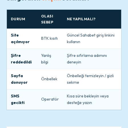
OLASI
DURUM
NE YAPILMALI?
SEBEP
Site
Güncel Sahabet giriş linkini
BTK kısıtı
açılmıyor
kullanın
Şifre
Yanlış
Şifre sıfırlama adımını
reddedildi
bilgi
deneyin
Sayfa
Önbelleği temizleyin / gizli
Önbellek
donuyor
sekme
SMS
Kısa süre bekleyin veya
Operatör
gecikti
desteğe yazın