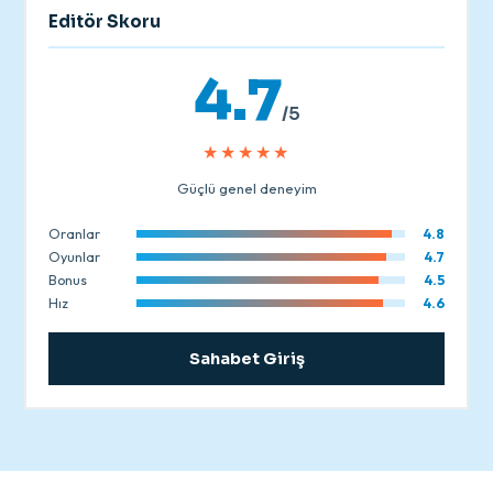
Editör Skoru
4.7
/5
★★★★★
Güçlü genel deneyim
Oranlar
4.8
Oyunlar
4.7
Bonus
4.5
Hız
4.6
Sahabet Giriş