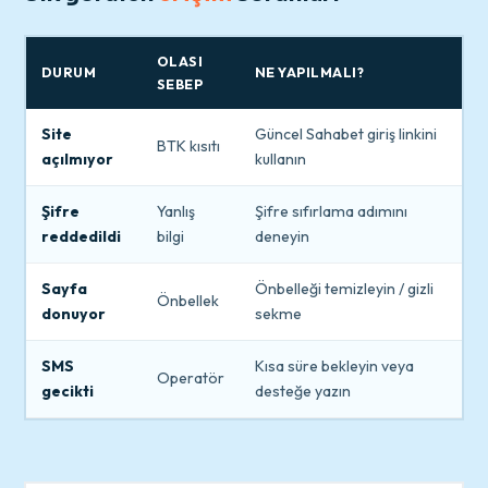
OLASI
DURUM
NE YAPILMALI?
SEBEP
Site
Güncel Sahabet giriş linkini
BTK kısıtı
açılmıyor
kullanın
Şifre
Yanlış
Şifre sıfırlama adımını
reddedildi
bilgi
deneyin
Sayfa
Önbelleği temizleyin / gizli
Önbellek
donuyor
sekme
SMS
Kısa süre bekleyin veya
Operatör
gecikti
desteğe yazın