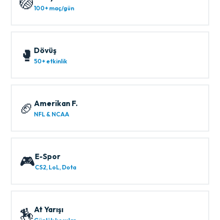
🏐
100+ maç/gün
Dövüş
🥊
50+ etkinlik
Amerikan F.
🏈
NFL & NCAA
E-Spor
🎮
CS2, LoL, Dota
At Yarışı
🏇