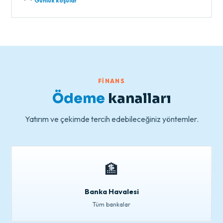
Günlük koşular
FINANS
Ödeme
kanalları
Yatırım ve çekimde tercih edebileceğiniz yöntemler.
🏦
Banka Havalesi
Tüm bankalar