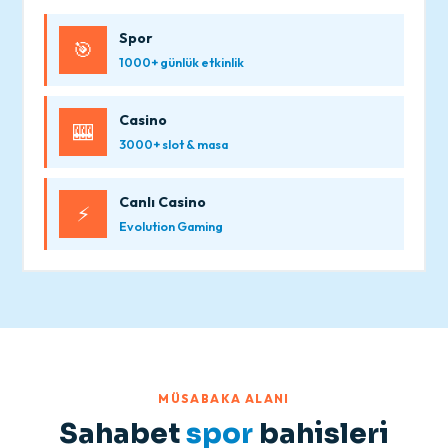
Spor
🎯
1000+ günlük etkinlik
Casino
🎰
3000+ slot & masa
Canlı Casino
⚡
Evolution Gaming
MÜSABAKA ALANI
Sahabet
spor
bahisleri