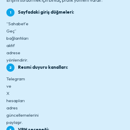
Erişimi sürdürmek için birkaç pratik yöntem vardır:
Sayfadaki giriş düğmeleri:
“Sahabet'e
Geç”
bağlantıları
aktif
adrese
yönlendirir.
Resmi duyuru kanalları:
Telegram
ve
X
hesapları
adres
güncellemelerini
paylaşır.
VPN seçeneği: