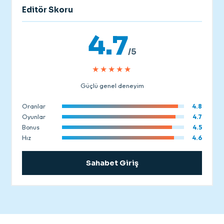
Editör Skoru
4.7
/5
★★★★★
Güçlü genel deneyim
Oranlar
4.8
Oyunlar
4.7
Bonus
4.5
Hız
4.6
Sahabet Giriş