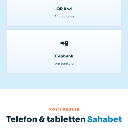
QR Kod
Anında onay
📲
Cepbank
Tüm bankalar
MOBIL REHBER
Telefon & tabletten
Sahabet