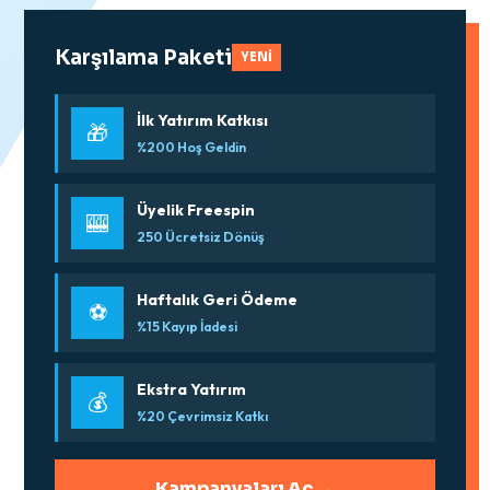
Karşılama Paketi
YENİ
İlk Yatırım Katkısı
🎁
%200 Hoş Geldin
Üyelik Freespin
🎰
250 Ücretsiz Dönüş
Haftalık Geri Ödeme
⚽
%15 Kayıp İadesi
Ekstra Yatırım
💰
%20 Çevrimsiz Katkı
Kampanyaları Aç →