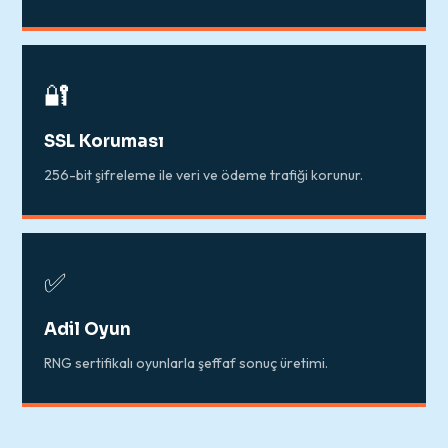
🔐
SSL Koruması
256-bit şifreleme ile veri ve ödeme trafiği korunur.
✅
Adil Oyun
RNG sertifikalı oyunlarla şeffaf sonuç üretimi.