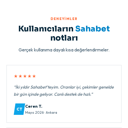
DENEYIMLER
Kullanıcıların
Sahabet
notları
Gerçek kullanıma dayalı kısa değerlendirmeler.
★★★★★
“İki yıldır Sahabet’teyim. Oranlar iyi, çekimler genelde
bir gün içinde geliyor. Canlı destek de hızlı.”
Ceren T.
CT
Mayıs 2026 · Ankara