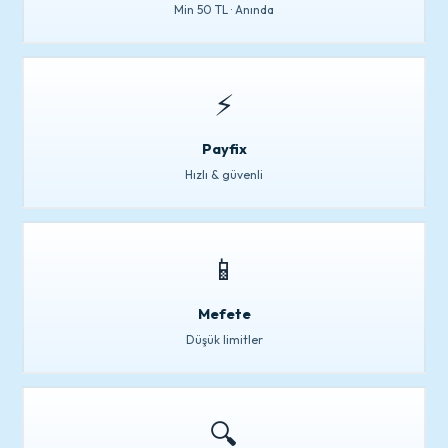
Min 50 TL · Anında
⚡
Payfix
Hızlı & güvenli
📱
Mefete
Düşük limitler
🔍