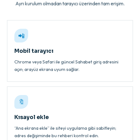
Ayrı kurulum olmadan tarayıcı üzerinden tam erişim.
📲
Mobil tarayıcı
Chrome veya Safari ile güncel Sahabet giriş adresini
açın; arayüz ekrana uyum sağlar.
🔖
Kısayol ekle
“Ana ekrana ekle” ile siteyi uygulama gibi sabitleyin;
adres değişiminde bu rehberi kontrol edin.