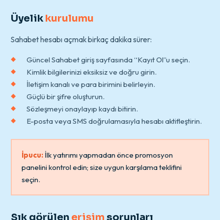
Üyelik
kurulumu
Sahabet hesabı açmak birkaç dakika sürer:
Güncel Sahabet giriş sayfasında “Kayıt Ol”u seçin.
Kimlik bilgilerinizi eksiksiz ve doğru girin.
İletişim kanalı ve para birimini belirleyin.
Güçlü bir şifre oluşturun.
Sözleşmeyi onaylayıp kaydı bitirin.
E-posta veya SMS doğrulamasıyla hesabı aktifleştirin.
İpucu:
İlk yatırımı yapmadan önce promosyon
panelini kontrol edin; size uygun karşılama teklifini
seçin.
Sık görülen
erişim
sorunları