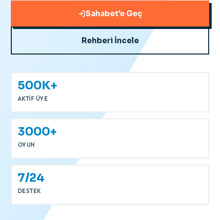
Sahabet'e Geç
Rehberi İncele
500K+
AKTIF ÜYE
3000+
OYUN
7/24
DESTEK