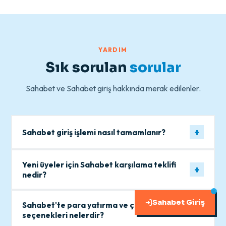
YARDIM
Sık sorulan
sorular
Sahabet ve Sahabet giriş hakkında merak edilenler.
+
Sahabet giriş işlemi nasıl tamamlanır?
Güncel Sahabet giriş bağlantısını açın, kullanıcı
Yeni üyeler için Sahabet karşılama teklifi
bilgilerinizi girin. İlk kez geliyorsanız kayıt formunu
+
nedir?
doldurarak hesap açabilirsiniz. Engelleme durumunda
bu sayfadaki aktif linki tercih edin.
İlk yatırımlarda %200'e varan karşılama bonusu ve 250
Sahabet Giriş
Sahabet'te para yatırma ve çekme
freespin sunulabilir. Kampanya koşulları ve çevrim
+
seçenekleri nelerdir?
kuralları hesabınızdaki promosyon panelinde güncel