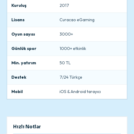
Kuruluş
2017
Lisans
Curacao eGaming
Oyun sayısı
3000+
Günlük spor
1000+ etkinlik
Min. yatırım
50 TL
Destek
7/24 Türkçe
Mobil
iOS & Android tarayıcı
Hızlı Notlar