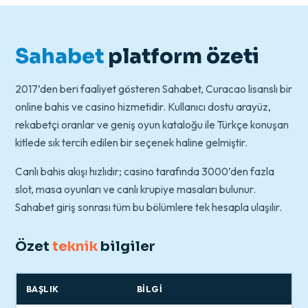
Sahabet
platform özeti
2017’den beri faaliyet gösteren Sahabet, Curacao lisanslı bir
online bahis ve casino hizmetidir. Kullanıcı dostu arayüz,
rekabetçi oranlar ve geniş oyun kataloğu ile Türkçe konuşan
kitlede sık tercih edilen bir seçenek haline gelmiştir.
Canlı bahis akışı hızlıdır; casino tarafında 3000’den fazla
slot, masa oyunları ve canlı krupiye masaları bulunur.
Sahabet giriş sonrası tüm bu bölümlere tek hesapla ulaşılır.
Özet
teknik
bilgiler
BAŞLIK
BILGI