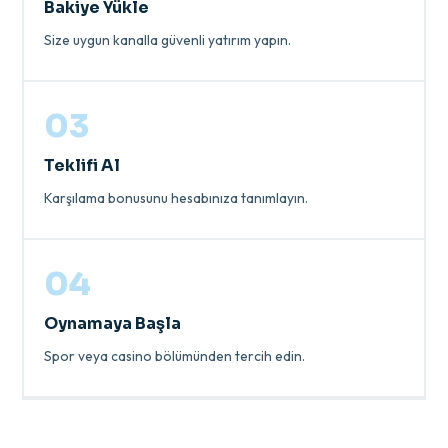
Bakiye Yükle
Size uygun kanalla güvenli yatırım yapın.
03
Teklifi Al
Karşılama bonusunu hesabınıza tanımlayın.
04
Oynamaya Başla
Spor veya casino bölümünden tercih edin.