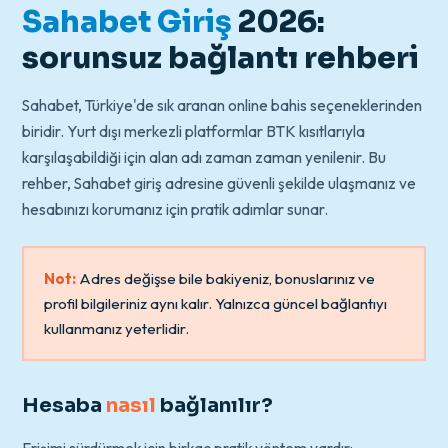
Sahabet Giriş
2026:
sorunsuz bağlantı rehberi
Sahabet, Türkiye'de sık aranan online bahis seçeneklerinden
biridir. Yurt dışı merkezli platformlar BTK kısıtlarıyla
karşılaşabildiği için alan adı zaman zaman yenilenir. Bu
rehber, Sahabet giriş adresine güvenli şekilde ulaşmanız ve
hesabınızı korumanız için pratik adımlar sunar.
Not:
Adres değişse bile bakiyeniz, bonuslarınız ve
profil bilgileriniz aynı kalır. Yalnızca güncel bağlantıyı
kullanmanız yeterlidir.
Hesaba
nasıl
bağlanılır?