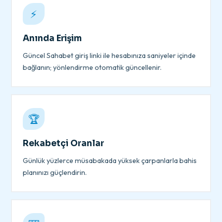
⚡
Anında Erişim
Güncel Sahabet giriş linki ile hesabınıza saniyeler içinde
bağlanın; yönlendirme otomatik güncellenir.
🏆
Rekabetçi Oranlar
Günlük yüzlerce müsabakada yüksek çarpanlarla bahis
planınızı güçlendirin.