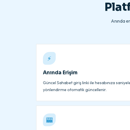
Plat
Anında er
⚡
Anında Erişim
Güncel Sahabet giriş linki ile hesabınıza saniyel
yönlendirme otomatik güncellenir.
🎰