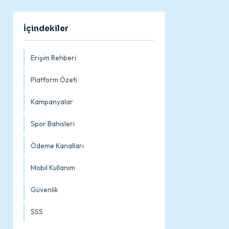
İçindekiler
Erişim Rehberi
Platform Özeti
Kampanyalar
Spor Bahisleri
Ödeme Kanalları
Mobil Kullanım
Güvenlik
SSS