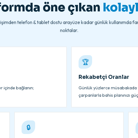
formda öne çıkan
kolayl
işimden telefon & tablet dostu arayüze kadar günlük kullanımda fa
noktalar.
🏆
Rekabetçi Oranlar
er içinde bağlanın;
Günlük yüzlerce müsabakada
çarpanlarla bahis planınızı güç
🔒