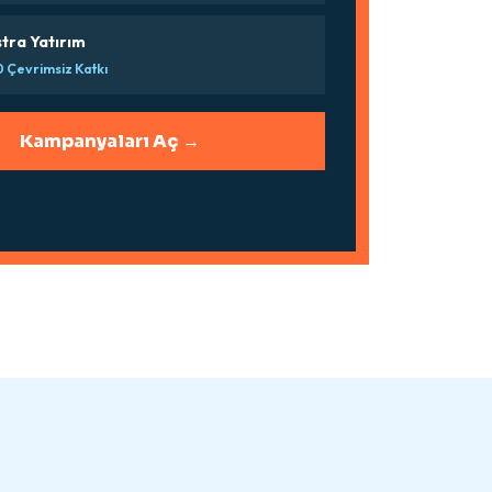
tra Yatırım
 Çevrimsiz Katkı
Kampanyaları Aç →