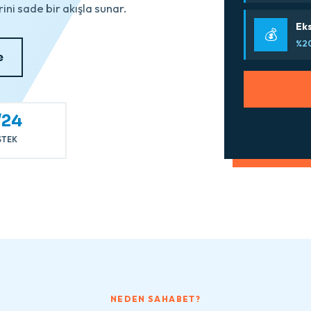
ni sade bir akışla sunar.
Eks
💰
%20
e
/24
STEK
NEDEN SAHABET?