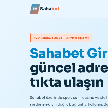
Saha
bet
SA
29 Temmuz 2026 — Aktif Bağlantı
Sahabet Gir
güncel adre
tıkta ulaşın
Sahabet üzerinde spor, canlı casino ve slot
sürdürmek için doğru bağlantıyı kullanın. Bu