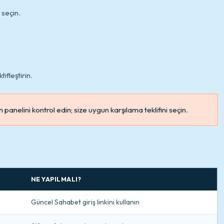
 seçin.
fleştirin.
nelini kontrol edin; size uygun karşılama teklifini seçin.
NE YAPILMALI?
Güncel Sahabet giriş linkini kullanın