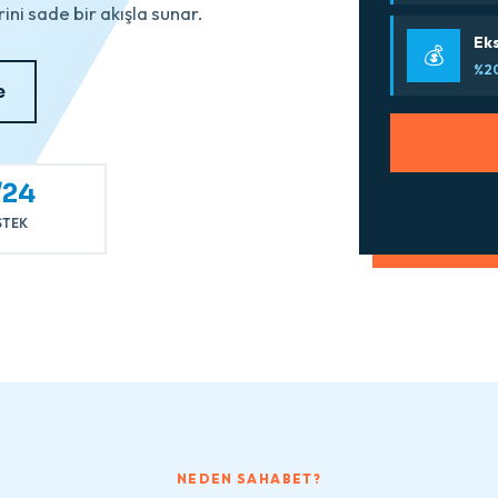
ni sade bir akışla sunar.
Eks
💰
%20
e
/24
STEK
NEDEN SAHABET?