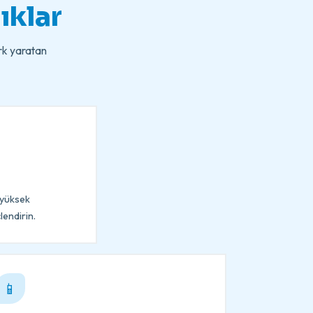
ıklar
rk yaratan
 yüksek
lendirin.
📱