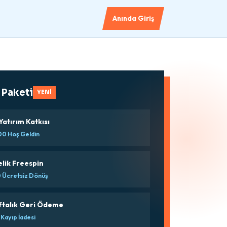
Anında Giriş
 Paketi
YENİ
 Yatırım Katkısı
0 Hoş Geldin
lik Freespin
 Ücretsiz Dönüş
ftalık Geri Ödeme
 Kayıp İadesi