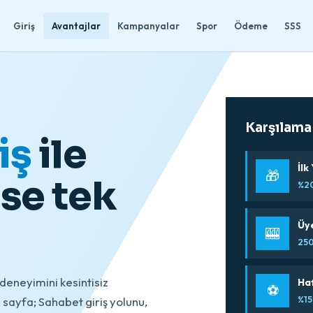
Giriş
Avantajlar
Kampanyalar
Spor
Ödeme
SSS
Karşılama
iş
ile
İlk
🎁
se tek
%20
Üye
🎰
250
 deneyimini kesintisiz
Ha
⚽
 sayfa; Sahabet giriş yolunu,
%15