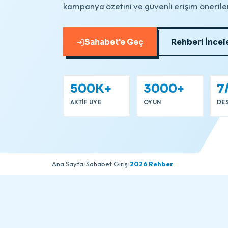
kampanya özetini ve güvenli erişim önerileri
Sahabet'e Geç
Rehberi İncel
500K+
3000+
7
AKTIF ÜYE
OYUN
DE
Ana Sayfa
/
Sahabet Giriş
/
2026 Rehber