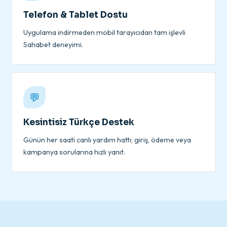
Telefon & Tablet Dostu
Uygulama indirmeden mobil tarayıcıdan tam işlevli
Sahabet deneyimi.
💬
Kesintisiz Türkçe Destek
Günün her saati canlı yardım hattı; giriş, ödeme veya
kampanya sorularına hızlı yanıt.