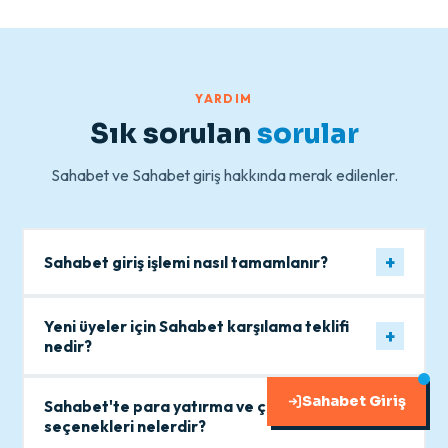
YARDIM
Sık sorulan
sorular
Sahabet ve Sahabet giriş hakkında merak edilenler.
+
Sahabet giriş işlemi nasıl tamamlanır?
Güncel Sahabet giriş bağlantısını açın, kullanıcı
Yeni üyeler için Sahabet karşılama teklifi
bilgilerinizi girin. İlk kez geliyorsanız kayıt formunu
+
nedir?
doldurarak hesap açabilirsiniz. Engelleme durumunda
bu sayfadaki aktif linki tercih edin.
İlk yatırımlarda %200'e varan karşılama bonusu ve 250
Sahabet Giriş
Sahabet'te para yatırma ve çekme
freespin sunulabilir. Kampanya koşulları ve çevrim
+
seçenekleri nelerdir?
kuralları hesabınızdaki promosyon panelinde güncel