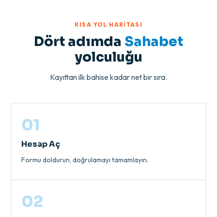
KISA YOL HARITASI
Dört adımda
Sahabet
yolculuğu
Kayıttan ilk bahise kadar net bir sıra.
01
Hesap Aç
Formu doldurun, doğrulamayı tamamlayın.
02