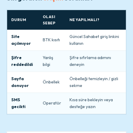
OLASI
DURUM
NE YAPILMALI?
SEBEP
Site
Güncel Sahabet giriş linkini
BTK kısıtı
açılmıyor
kullanın
Şifre
Yanlış
Şifre sıfırlama adımını
reddedildi
bilgi
deneyin
Sayfa
Önbelleği temizleyin / gizli
Önbellek
donuyor
sekme
SMS
Kısa süre bekleyin veya
Operatör
gecikti
desteğe yazın