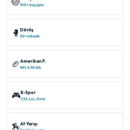
🏐
100+ maç/gün
Dövüş
🥊
50+ etkinlik
Amerikan F.
🏈
NFL & NCAA
E-Spor
🎮
CS2, LoL, Dota
At Yarışı
🏇