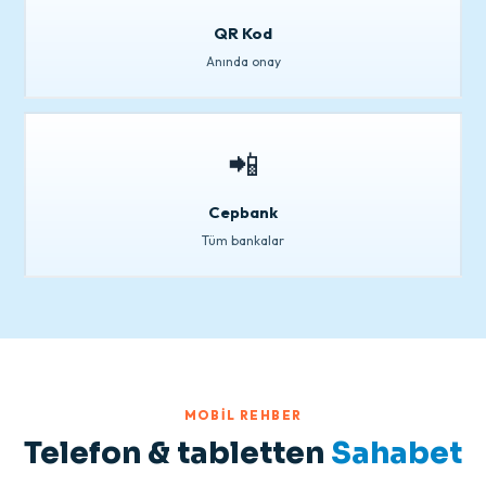
QR Kod
Anında onay
📲
Cepbank
Tüm bankalar
MOBIL REHBER
Telefon & tabletten
Sahabet