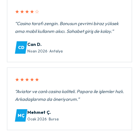
★★★★☆
“Casino tarafı zengin. Bonusun çevrimi biraz yüksek
ama mobil kullanım akıcı. Sahabet giriş de kolay.”
Can D.
CD
Nisan 2026 · Antalya
★★★★★
“Aviator ve canlı casino kaliteli. Papara ile işlemler hızlı.
Arkadaşlarıma da öneriyorum.”
Mehmet Ç.
MÇ
Ocak 2026 · Bursa