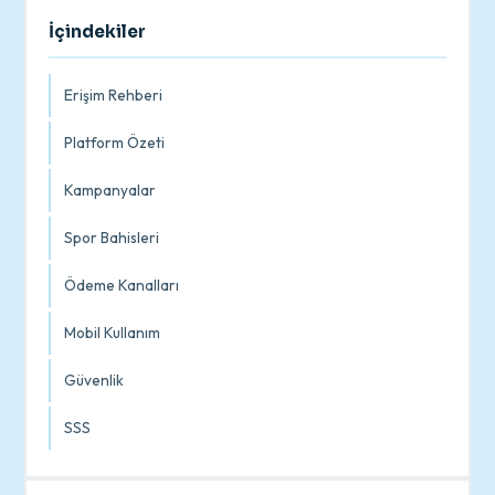
İçindekiler
Erişim Rehberi
Platform Özeti
Kampanyalar
Spor Bahisleri
Ödeme Kanalları
Mobil Kullanım
Güvenlik
SSS