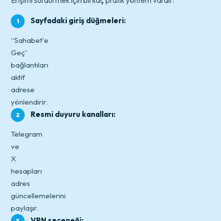
Erişimi sürdürmek için birkaç pratik yöntem vardır:
Sayfadaki giriş düğmeleri:
“Sahabet'e
Geç”
bağlantıları
aktif
adrese
yönlendirir.
Resmi duyuru kanalları:
Telegram
ve
X
hesapları
adres
güncellemelerini
paylaşır.
VPN seçeneği: