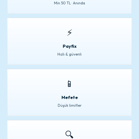
Min 50 TL · Anında
⚡
Payfix
Hızlı & güvenli
📱
Mefete
Düşük limitler
🔍