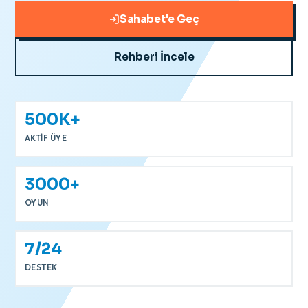
Sahabet'e Geç
Rehberi İncele
500K+
AKTIF ÜYE
3000+
OYUN
7/24
DESTEK