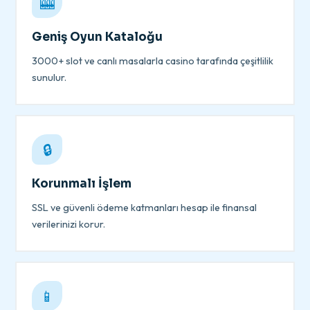
🎰
Geniş Oyun Kataloğu
3000+ slot ve canlı masalarla casino tarafında çeşitlilik
sunulur.
🔒
Korunmalı İşlem
SSL ve güvenli ödeme katmanları hesap ile finansal
verilerinizi korur.
📱