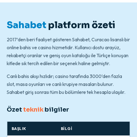
Sahabet
platform özeti
2017’den beri faaliyet gösteren Sahabet, Curacao lisanslı bir
online bahis ve casino hizmetidir. Kullanıcı dostu arayüz,
rekabetçi oranlar ve geniş oyun kataloğu ile Türkçe konuşan
kitlede sık tercih edilen bir seçenek haline gelmiştir.
Canlı bahis akışı hızlıdır; casino tarafında 3000’den fazla
slot, masa oyunları ve canlı krupiye masaları bulunur.
Sahabet giriş sonrası tüm bu bölümlere tek hesapla ulaşılır.
Özet
teknik
bilgiler
BAŞLIK
BILGI