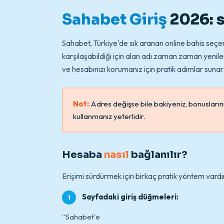
Sahabet Giriş
2026: s
Sahabet, Türkiye'de sık aranan online bahis seçene
karşılaşabildiği için alan adı zaman zaman yenile
ve hesabınızı korumanız için pratik adımlar sunar
Not:
Adres değişse bile bakiyeniz, bonuslarınız 
kullanmanız yeterlidir.
Hesaba
nasıl
bağlanılır?
Erişimi sürdürmek için birkaç pratik yöntem vardı
Sayfadaki giriş düğmeleri:
“Sahabet'e