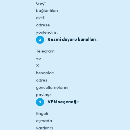
Geç”
bağlantıları
aktif
adrese
yönlendirir.
Resmi duyuru kanalları:
Telegram
ve
X
hesapları
adres
güncellemelerini
paylaşır.
VPN seçeneği:
Engeli
aşmada
yardımcı