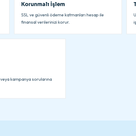
Korunmalı İşlem
SSL ve güvenli ödeme katmanları hesap ile
U
finansal verilerinizi korur.
i
me veya kampanya sorularına