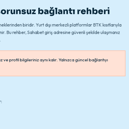
orunsuz bağlantı rehberi
klerinden biridir. Yurt dışı merkezli platformlar BTK kısıtlarıyla
nir. Bu rehber, Sahabet giriş adresine güvenli şekilde ulaşmanız
.
ve profil bilgileriniz aynı kalır. Yalnızca güncel bağlantıyı
r: