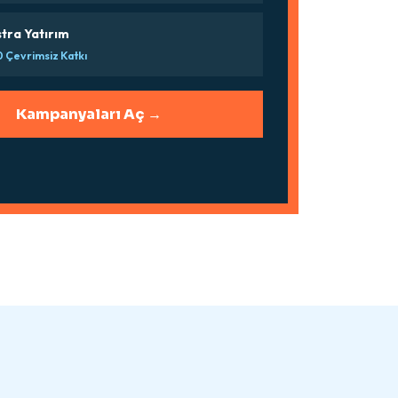
tra Yatırım
 Çevrimsiz Katkı
Kampanyaları Aç →