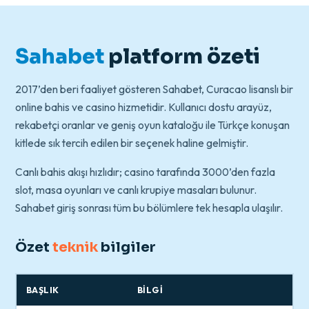
Sahabet
platform özeti
2017’den beri faaliyet gösteren Sahabet, Curacao lisanslı bir
online bahis ve casino hizmetidir. Kullanıcı dostu arayüz,
rekabetçi oranlar ve geniş oyun kataloğu ile Türkçe konuşan
kitlede sık tercih edilen bir seçenek haline gelmiştir.
Canlı bahis akışı hızlıdır; casino tarafında 3000’den fazla
slot, masa oyunları ve canlı krupiye masaları bulunur.
Sahabet giriş sonrası tüm bu bölümlere tek hesapla ulaşılır.
Özet
teknik
bilgiler
BAŞLIK
BILGI