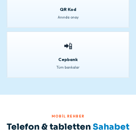
QR Kod
Anında onay
📲
Cepbank
Tüm bankalar
MOBIL REHBER
Telefon & tabletten
Sahabet