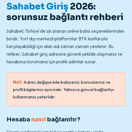
Sahabet Giriş
2026:
sorunsuz bağlantı rehberi
Sahabet, Türkiye'de sık aranan online bahis seçeneklerinden
biridir. Yurt dışı merkezli platformlar BTK kısıtlarıyla
karşılaşabildiği için alan adı zaman zaman yenilenir. Bu
rehber, Sahabet giriş adresine güvenli şekilde ulaşmanız ve
hesabınızı korumanız için pratik adımlar sunar.
Not:
Adres değişse bile bakiyeniz, bonuslarınız ve
profil bilgileriniz aynı kalır. Yalnızca güncel bağlantıyı
kullanmanız yeterlidir.
Hesaba
nasıl
bağlanılır?