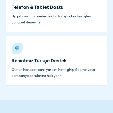
Telefon & Tablet Dostu
Uygulama indirmeden mobil tarayıcıdan tam işlevli
Sahabet deneyimi.
💬
Kesintisiz Türkçe Destek
Günün her saati canlı yardım hattı; giriş, ödeme veya
kampanya sorularına hızlı yanıt.