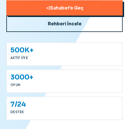
Sahabet'e Geç
Rehberi İncele
500K+
AKTIF ÜYE
3000+
OYUN
7/24
DESTEK