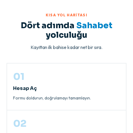
KISA YOL HARITASI
Dört adımda
Sahabet
yolculuğu
Kayıttan ilk bahise kadar net bir sıra.
01
Hesap Aç
Formu doldurun, doğrulamayı tamamlayın.
02