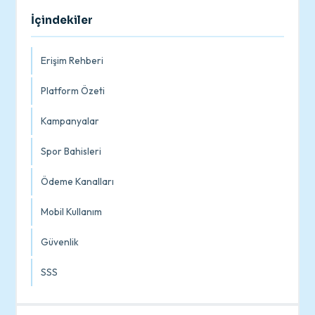
İçindekiler
Erişim Rehberi
Platform Özeti
Kampanyalar
Spor Bahisleri
Ödeme Kanalları
Mobil Kullanım
Güvenlik
SSS