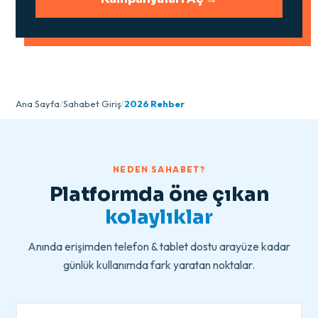
Ana Sayfa
/
Sahabet Giriş
/
2026 Rehber
NEDEN SAHABET?
Platformda öne çıkan
kolaylıklar
Anında erişimden telefon & tablet dostu arayüze kadar
günlük kullanımda fark yaratan noktalar.