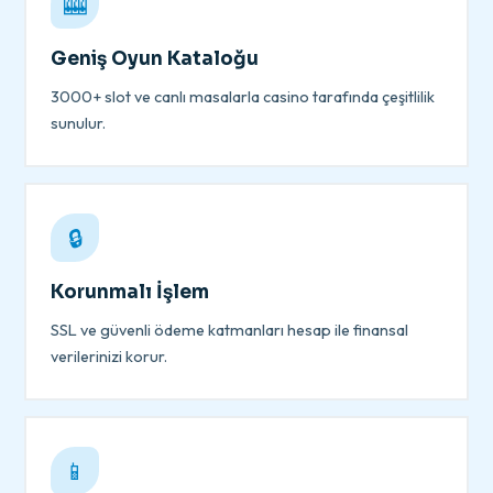
🎰
Geniş Oyun Kataloğu
3000+ slot ve canlı masalarla casino tarafında çeşitlilik
sunulur.
🔒
Korunmalı İşlem
SSL ve güvenli ödeme katmanları hesap ile finansal
verilerinizi korur.
📱