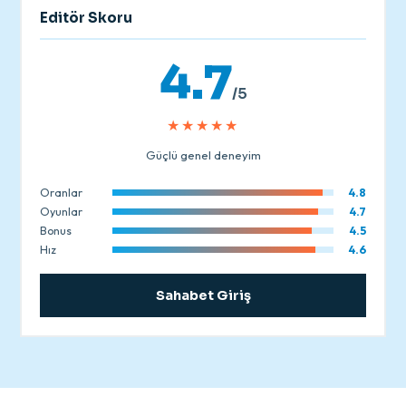
Editör Skoru
4.7
/5
★★★★★
Güçlü genel deneyim
Oranlar
4.8
Oyunlar
4.7
Bonus
4.5
Hız
4.6
Sahabet Giriş