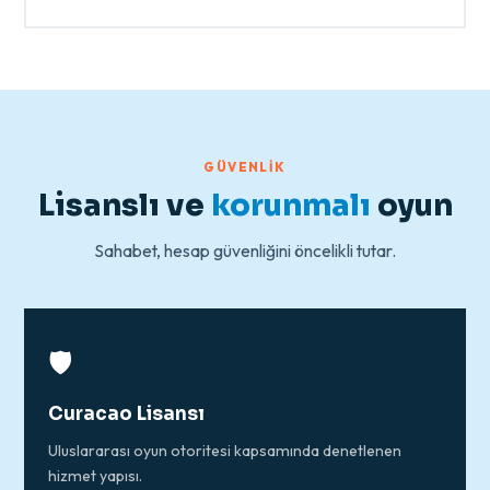
GÜVENLIK
Lisanslı ve
korunmalı
oyun
Sahabet, hesap güvenliğini öncelikli tutar.
🛡️
Curacao Lisansı
Uluslararası oyun otoritesi kapsamında denetlenen
hizmet yapısı.