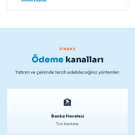
Günlük koşular
FINANS
Ödeme
kanalları
Yatırım ve çekimde tercih edebileceğiniz yöntemler.
🏦
Banka Havalesi
Tüm bankalar