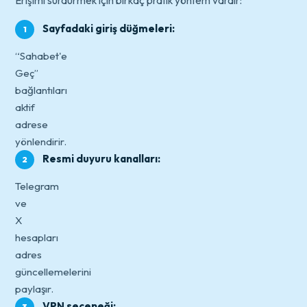
Erişimi sürdürmek için birkaç pratik yöntem vardır:
Sayfadaki giriş düğmeleri:
“Sahabet'e
Geç”
bağlantıları
aktif
adrese
yönlendirir.
Resmi duyuru kanalları:
Telegram
ve
X
hesapları
adres
güncellemelerini
paylaşır.
VPN seçeneği: