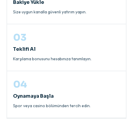
Bakiye Yükle
Size uygun kanalla güvenli yatırım yapın.
03
Teklifi Al
Karşılama bonusunu hesabınıza tanımlayın.
04
Oynamaya Başla
Spor veya casino bölümünden tercih edin.