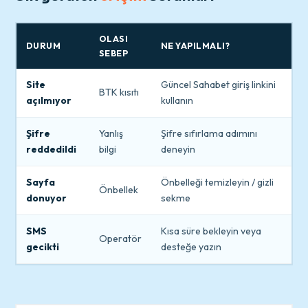
OLASI
DURUM
NE YAPILMALI?
SEBEP
Site
Güncel Sahabet giriş linkini
BTK kısıtı
açılmıyor
kullanın
Şifre
Yanlış
Şifre sıfırlama adımını
reddedildi
bilgi
deneyin
Sayfa
Önbelleği temizleyin / gizli
Önbellek
donuyor
sekme
SMS
Kısa süre bekleyin veya
Operatör
gecikti
desteğe yazın