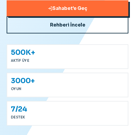
Sahabet'e Geç
Rehberi İncele
500K+
AKTIF ÜYE
3000+
OYUN
7/24
DESTEK