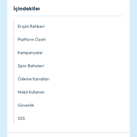
İçindekiler
Erişim Rehberi
Platform Özeti
Kampanyalar
Spor Bahisleri
Ödeme Kanalları
Mobil Kullanım
Güvenlik
SSS