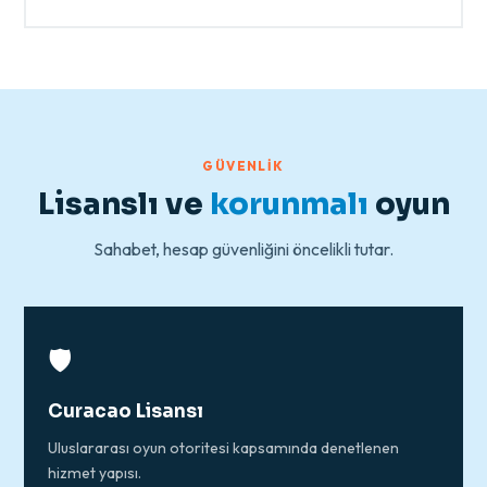
GÜVENLIK
Lisanslı ve
korunmalı
oyun
Sahabet, hesap güvenliğini öncelikli tutar.
🛡️
Curacao Lisansı
Uluslararası oyun otoritesi kapsamında denetlenen
hizmet yapısı.