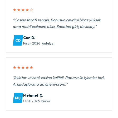
★★★★☆
“Casino tarafı zengin. Bonusun çevrimi biraz yüksek
ama mobil kullanım akıcı. Sahabet giriş de kolay.”
Can D.
CD
Nisan 2026 · Antalya
★★★★★
“Aviator ve canlı casino kaliteli. Papara ile işlemler hızlı.
Arkadaşlarıma da öneriyorum.”
Mehmet Ç.
MÇ
Ocak 2026 · Bursa