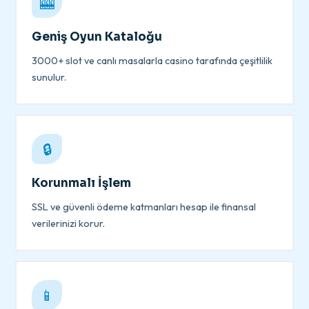
🎰
Geniş Oyun Kataloğu
3000+ slot ve canlı masalarla casino tarafında çeşitlilik
sunulur.
🔒
Korunmalı İşlem
SSL ve güvenli ödeme katmanları hesap ile finansal
verilerinizi korur.
📱