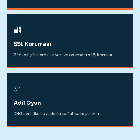
🔐
SSL Koruması
256-bit şifreleme ile veri ve ödeme trafiği korunur.
✅
Adil Oyun
RNG sertifikalı oyunlarla şeffaf sonuç üretimi.