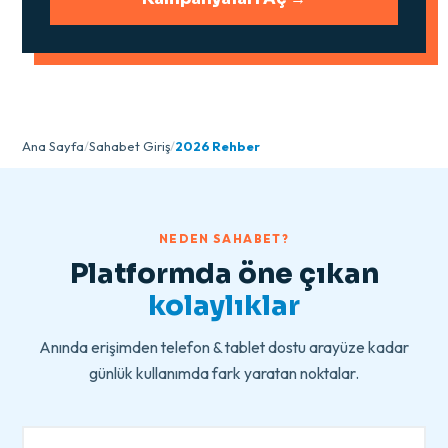
Ana Sayfa
/
Sahabet Giriş
/
2026 Rehber
NEDEN SAHABET?
Platformda öne çıkan
kolaylıklar
Anında erişimden telefon & tablet dostu arayüze kadar
günlük kullanımda fark yaratan noktalar.