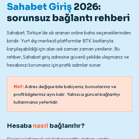
Sahabet Giriş
2026:
sorunsuz bağlantı rehberi
Sahabet, Türkiye'de sık aranan online bahis seçeneklerinden
biridir. Yurt dışı merkezli platformlar BTK kısıtlarıyla
karşılaşabildiği için alan adı zaman zaman yenilenir. Bu
rehber, Sahabet giriş adresine güvenli şekilde ulaşmanız ve
hesabınızı korumanız için pratik adımlar sunar.
Not:
Adres değişse bile bakiyeniz, bonuslarınız ve
profil bilgileriniz aynı kalır. Yalnızca güncel bağlantıyı
kullanmanız yeterlidir.
Hesaba
nasıl
bağlanılır?