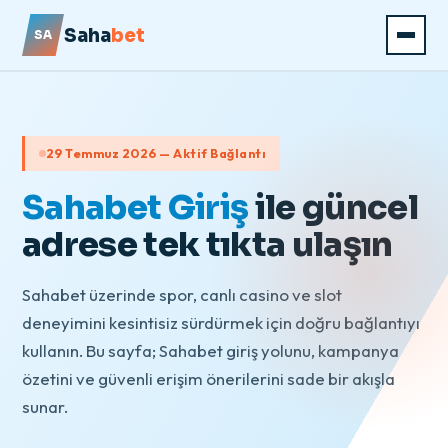
Saha
bet
SA
29 Temmuz 2026 — Aktif Bağlantı
Sahabet Giriş
ile güncel
adrese tek tıkta ulaşın
Sahabet üzerinde spor, canlı casino ve slot
deneyimini kesintisiz sürdürmek için doğru bağlantıyı
kullanın. Bu sayfa; Sahabet giriş yolunu, kampanya
özetini ve güvenli erişim önerilerini sade bir akışla
sunar.