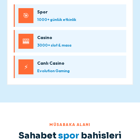
Spor
🎯
1000+ günlük etkinlik
Casino
🎰
3000+ slot & masa
Canlı Casino
⚡
Evolution Gaming
MÜSABAKA ALANI
Sahabet
spor
bahisleri