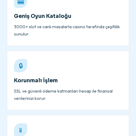
🎰
Geniş Oyun Kataloğu
3000+ slot ve canlı masalarla casino tarafında çeşitlilik
sunulur.
🔒
Korunmalı İşlem
SSL ve güvenli ödeme katmanları hesap ile finansal
verilerinizi korur.
📱