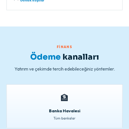
Günlük koşular
FINANS
Ödeme
kanalları
Yatırım ve çekimde tercih edebileceğiniz yöntemler.
🏦
Banka Havalesi
Tüm bankalar