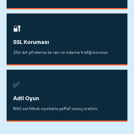
🔐
SSL Koruması
256-bit şifreleme ile veri ve ödeme trafiği korunur.
✅
Adil Oyun
RNG sertifikalı oyunlarla şeffaf sonuç üretimi.