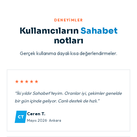
DENEYIMLER
Kullanıcıların
Sahabet
notları
Gerçek kullanıma dayalı kısa değerlendirmeler.
★★★★★
“İki yıldır Sahabet’teyim. Oranlar iyi, çekimler genelde
bir gün içinde geliyor. Canlı destek de hızlı.”
Ceren T.
CT
Mayıs 2026 · Ankara