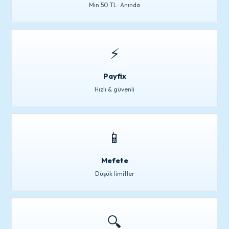
Min 50 TL · Anında
⚡
Payfix
Hızlı & güvenli
📱
Mefete
Düşük limitler
🔍