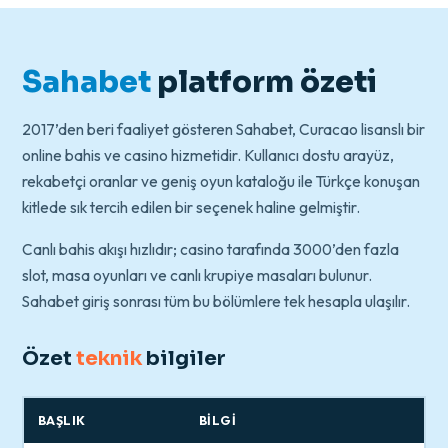
Sahabet
platform özeti
2017’den beri faaliyet gösteren Sahabet, Curacao lisanslı bir
online bahis ve casino hizmetidir. Kullanıcı dostu arayüz,
rekabetçi oranlar ve geniş oyun kataloğu ile Türkçe konuşan
kitlede sık tercih edilen bir seçenek haline gelmiştir.
Canlı bahis akışı hızlıdır; casino tarafında 3000’den fazla
slot, masa oyunları ve canlı krupiye masaları bulunur.
Sahabet giriş sonrası tüm bu bölümlere tek hesapla ulaşılır.
Özet
teknik
bilgiler
BAŞLIK
BILGI