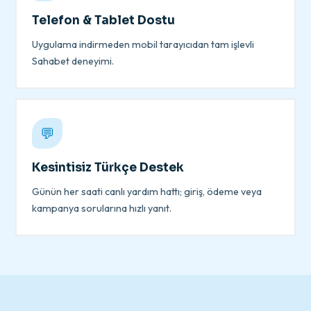
Telefon & Tablet Dostu
Uygulama indirmeden mobil tarayıcıdan tam işlevli
Sahabet deneyimi.
💬
Kesintisiz Türkçe Destek
Günün her saati canlı yardım hattı; giriş, ödeme veya
kampanya sorularına hızlı yanıt.