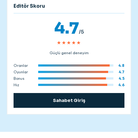
Editör Skoru
4.7
/5
★★★★★
Güçlü genel deneyim
Oranlar
4.8
Oyunlar
4.7
Bonus
4.5
Hız
4.6
Sahabet Giriş