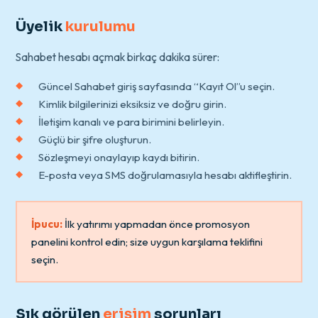
Üyelik
kurulumu
Sahabet hesabı açmak birkaç dakika sürer:
Güncel Sahabet giriş sayfasında “Kayıt Ol”u seçin.
Kimlik bilgilerinizi eksiksiz ve doğru girin.
İletişim kanalı ve para birimini belirleyin.
Güçlü bir şifre oluşturun.
Sözleşmeyi onaylayıp kaydı bitirin.
E-posta veya SMS doğrulamasıyla hesabı aktifleştirin.
İpucu:
İlk yatırımı yapmadan önce promosyon
panelini kontrol edin; size uygun karşılama teklifini
seçin.
Sık görülen
erişim
sorunları