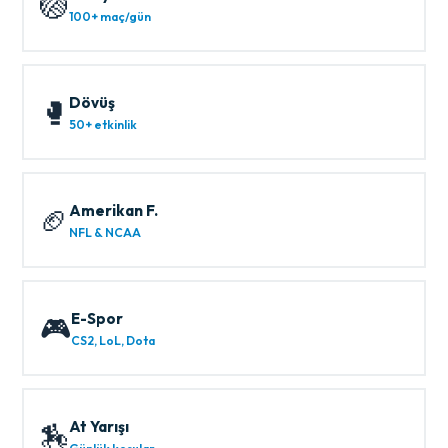
🏐
100+ maç/gün
Dövüş
🥊
50+ etkinlik
Amerikan F.
🏈
NFL & NCAA
E-Spor
🎮
CS2, LoL, Dota
At Yarışı
🏇