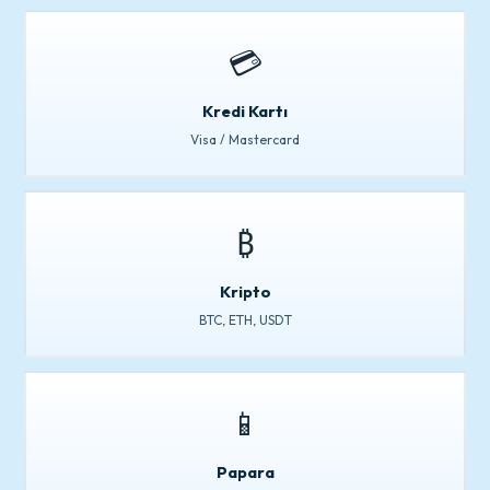
💳
Kredi Kartı
Visa / Mastercard
₿
Kripto
BTC, ETH, USDT
📱
Papara