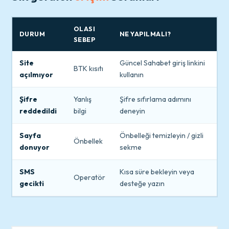
OLASI
DURUM
NE YAPILMALI?
SEBEP
Site
Güncel Sahabet giriş linkini
BTK kısıtı
açılmıyor
kullanın
Şifre
Yanlış
Şifre sıfırlama adımını
reddedildi
bilgi
deneyin
Sayfa
Önbelleği temizleyin / gizli
Önbellek
donuyor
sekme
SMS
Kısa süre bekleyin veya
Operatör
gecikti
desteğe yazın