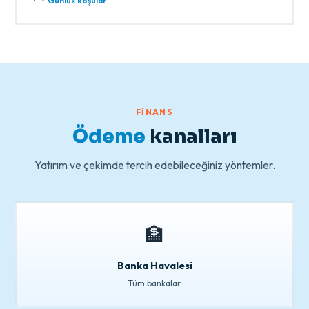
Günlük koşular
FINANS
Ödeme
kanalları
Yatırım ve çekimde tercih edebileceğiniz yöntemler.
🏦
Banka Havalesi
Tüm bankalar