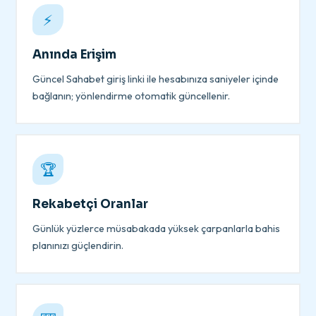
⚡
Anında Erişim
Güncel Sahabet giriş linki ile hesabınıza saniyeler içinde
bağlanın; yönlendirme otomatik güncellenir.
🏆
Rekabetçi Oranlar
Günlük yüzlerce müsabakada yüksek çarpanlarla bahis
planınızı güçlendirin.