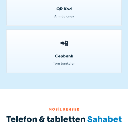
QR Kod
Anında onay
📲
Cepbank
Tüm bankalar
MOBIL REHBER
Telefon & tabletten
Sahabet