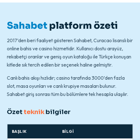
Sahabet
platform özeti
2017’den beri faaliyet gösteren Sahabet, Curacao lisanslı bir
online bahis ve casino hizmetidir. Kullanıcı dostu arayüz,
rekabetçi oranlar ve geniş oyun kataloğu ile Türkçe konuşan
kitlede sık tercih edilen bir seçenek haline gelmiştir.
Canlı bahis akışı hızlıdır; casino tarafında 3000’den fazla
slot, masa oyunları ve canlı krupiye masaları bulunur.
Sahabet giriş sonrası tüm bu bölümlere tek hesapla ulaşılır.
Özet
teknik
bilgiler
BAŞLIK
BILGI