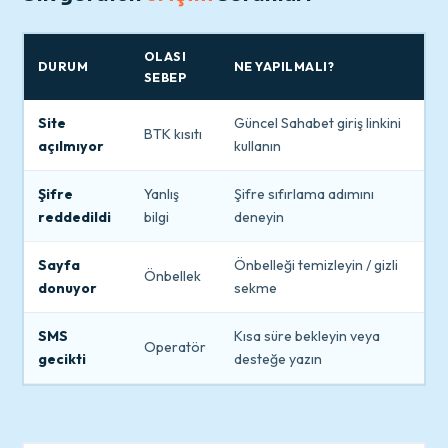
OLASI
DURUM
NE YAPILMALI?
SEBEP
Site
Güncel Sahabet giriş linkini
BTK kısıtı
açılmıyor
kullanın
Şifre
Yanlış
Şifre sıfırlama adımını
reddedildi
bilgi
deneyin
Sayfa
Önbelleği temizleyin / gizli
Önbellek
donuyor
sekme
SMS
Kısa süre bekleyin veya
Operatör
gecikti
desteğe yazın