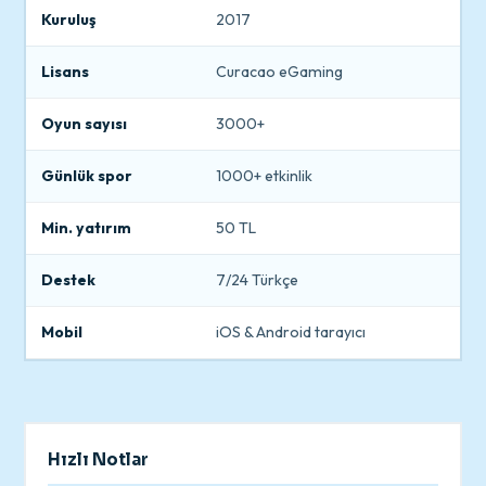
Kuruluş
2017
Lisans
Curacao eGaming
Oyun sayısı
3000+
Günlük spor
1000+ etkinlik
Min. yatırım
50 TL
Destek
7/24 Türkçe
Mobil
iOS & Android tarayıcı
Hızlı Notlar