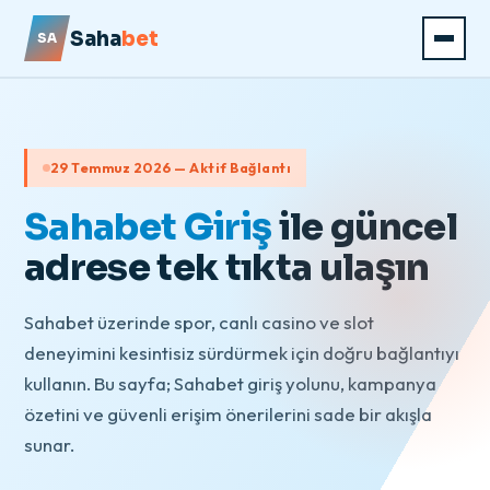
Saha
bet
SA
29 Temmuz 2026 — Aktif Bağlantı
Sahabet Giriş
ile güncel
adrese tek tıkta ulaşın
Sahabet üzerinde spor, canlı casino ve slot
deneyimini kesintisiz sürdürmek için doğru bağlantıyı
kullanın. Bu sayfa; Sahabet giriş yolunu, kampanya
özetini ve güvenli erişim önerilerini sade bir akışla
sunar.