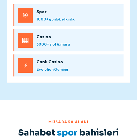
Spor
🎯
1000+ günlük etkinlik
Casino
🎰
3000+ slot & masa
Canlı Casino
⚡
Evolution Gaming
MÜSABAKA ALANI
Sahabet
spor
bahisleri