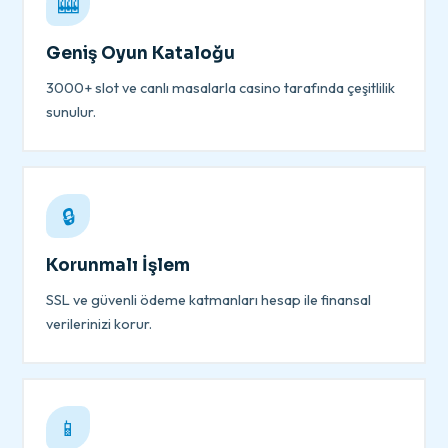
🎰
Geniş Oyun Kataloğu
3000+ slot ve canlı masalarla casino tarafında çeşitlilik
sunulur.
🔒
Korunmalı İşlem
SSL ve güvenli ödeme katmanları hesap ile finansal
verilerinizi korur.
📱