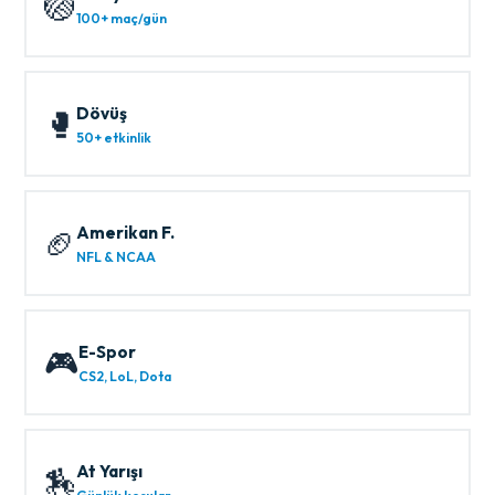
🏐
100+ maç/gün
Dövüş
🥊
50+ etkinlik
Amerikan F.
🏈
NFL & NCAA
E-Spor
🎮
CS2, LoL, Dota
At Yarışı
🏇