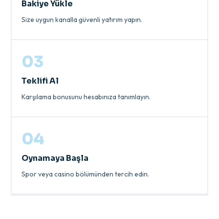
Bakiye Yükle
Size uygun kanalla güvenli yatırım yapın.
03
Teklifi Al
Karşılama bonusunu hesabınıza tanımlayın.
04
Oynamaya Başla
Spor veya casino bölümünden tercih edin.