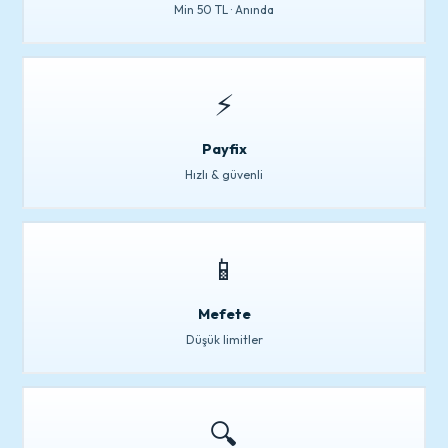
Min 50 TL · Anında
⚡
Payfix
Hızlı & güvenli
📱
Mefete
Düşük limitler
🔍