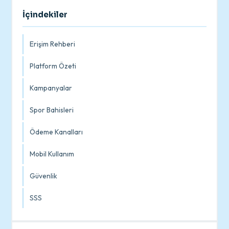
İçindekiler
Erişim Rehberi
Platform Özeti
Kampanyalar
Spor Bahisleri
Ödeme Kanalları
Mobil Kullanım
Güvenlik
SSS