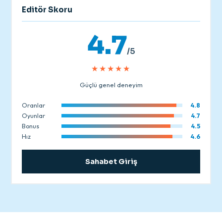
Editör Skoru
4.7
/5
★★★★★
Güçlü genel deneyim
Oranlar
4.8
Oyunlar
4.7
Bonus
4.5
Hız
4.6
Sahabet Giriş