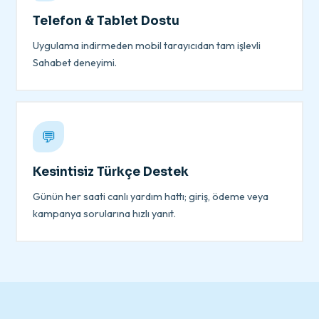
Telefon & Tablet Dostu
Uygulama indirmeden mobil tarayıcıdan tam işlevli
Sahabet deneyimi.
💬
Kesintisiz Türkçe Destek
Günün her saati canlı yardım hattı; giriş, ödeme veya
kampanya sorularına hızlı yanıt.