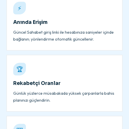
⚡
Anında Erişim
Güncel Sahabet giriş linki ile hesabınıza saniyeler içinde
bağlanın; yönlendirme otomatik güncellenir.
🏆
Rekabetçi Oranlar
Günlük yüzlerce müsabakada yüksek çarpanlarla bahis
planınızı güçlendirin.