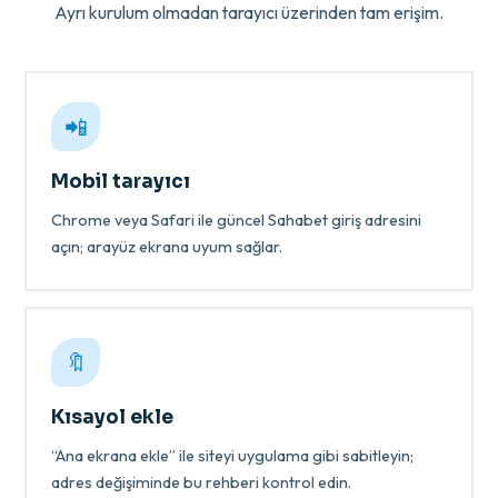
Ayrı kurulum olmadan tarayıcı üzerinden tam erişim.
📲
Mobil tarayıcı
Chrome veya Safari ile güncel Sahabet giriş adresini
açın; arayüz ekrana uyum sağlar.
🔖
Kısayol ekle
“Ana ekrana ekle” ile siteyi uygulama gibi sabitleyin;
adres değişiminde bu rehberi kontrol edin.