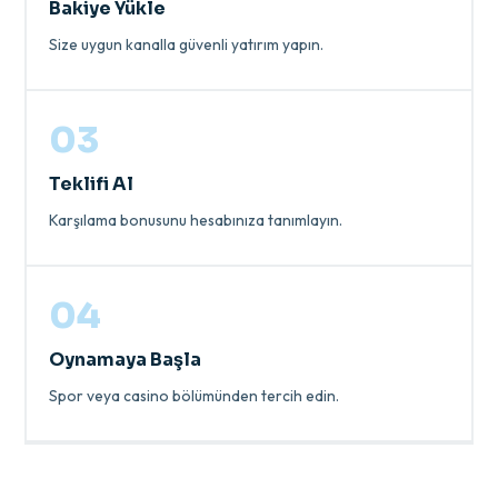
Bakiye Yükle
Size uygun kanalla güvenli yatırım yapın.
03
Teklifi Al
Karşılama bonusunu hesabınıza tanımlayın.
04
Oynamaya Başla
Spor veya casino bölümünden tercih edin.