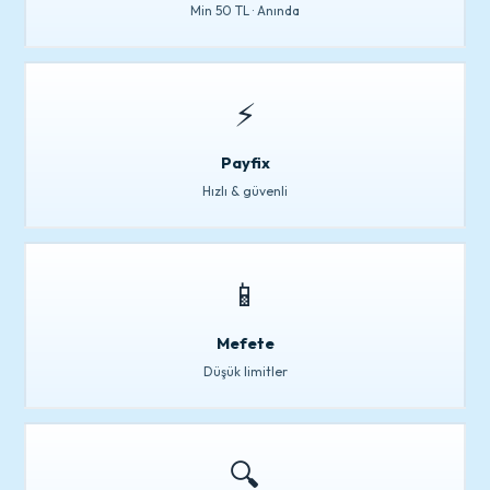
Min 50 TL · Anında
⚡
Payfix
Hızlı & güvenli
📱
Mefete
Düşük limitler
🔍