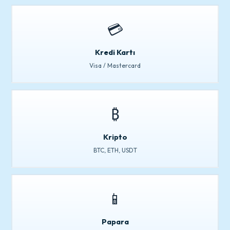
💳
Kredi Kartı
Visa / Mastercard
₿
Kripto
BTC, ETH, USDT
📱
Papara