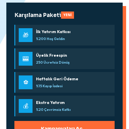
Karşılama Paketi
YENİ
İlk Yatırım Katkısı
🎁
%200 Hoş Geldin
Üyelik Freespin
🎰
250 Ücretsiz Dönüş
Haftalık Geri Ödeme
⚽
%15 Kayıp İadesi
Ekstra Yatırım
💰
%20 Çevrimsiz Katkı
Kampanyaları Aç →