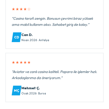
★★★★☆
“Casino tarafı zengin. Bonusun çevrimi biraz yüksek
ama mobil kullanım akıcı. Sahabet giriş de kolay.”
Can D.
CD
Nisan 2026 · Antalya
★★★★★
“Aviator ve canlı casino kaliteli. Papara ile işlemler hızlı.
Arkadaşlarıma da öneriyorum.”
Mehmet Ç.
MÇ
Ocak 2026 · Bursa