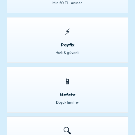
Min 50 TL · Anında
⚡
Payfix
Hızlı & güvenli
📱
Mefete
Düşük limitler
🔍