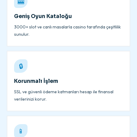
🎰
Geniş Oyun Kataloğu
3000+ slot ve canlı masalarla casino tarafında çeşitlilik
sunulur.
🔒
Korunmalı İşlem
SSL ve güvenli ödeme katmanları hesap ile finansal
verilerinizi korur.
📱