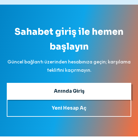
Sahabet giriş ile hemen
başlayın
Güncel bağlantı üzerinden hesabınıza geçin; karşılama
teklifini kaçırmayın.
Anında Giriş
Yeni Hesap Aç