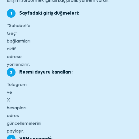
Erişimi sürdürmek için birkaç pratik yöntem vardır:
Sayfadaki giriş düğmeleri:
“Sahabet'e
Geç”
bağlantıları
aktif
adrese
yönlendirir.
Resmi duyuru kanalları:
Telegram
ve
X
hesapları
adres
güncellemelerini
paylaşır.
VPN seçeneği: