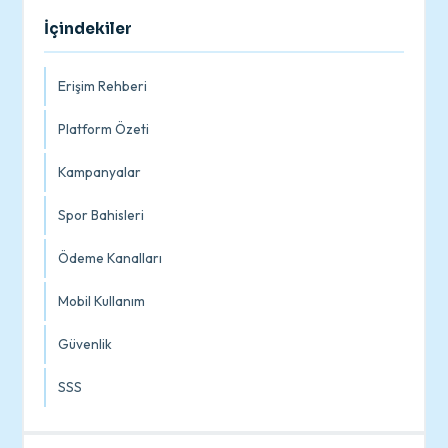
İçindekiler
Erişim Rehberi
Platform Özeti
Kampanyalar
Spor Bahisleri
Ödeme Kanalları
Mobil Kullanım
Güvenlik
SSS