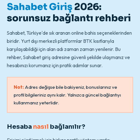
Sahabet Giriş
2026:
sorunsuz bağlantı rehberi
Sahabet, Türkiye'de sık aranan online bahis seçeneklerinden
biridir. Yurt dışı merkezli platformlar BTK kısıtlarıyla
karşılaşabildiği için alan adı zaman zaman yenilenir. Bu
rehber, Sahabet giriş adresine güvenli şekilde ulaşmanız ve
hesabınızı korumanız için pratik adımlar sunar.
Not:
Adres değişse bile bakiyeniz, bonuslarınız ve
profil bilgileriniz aynı kalır. Yalnızca güncel bağlantıyı
kullanmanız yeterlidir.
Hesaba
nasıl
bağlanılır?