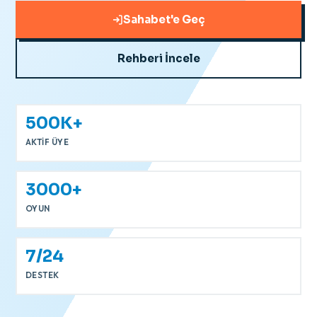
Sahabet'e Geç
Rehberi İncele
500K+
AKTIF ÜYE
3000+
OYUN
7/24
DESTEK