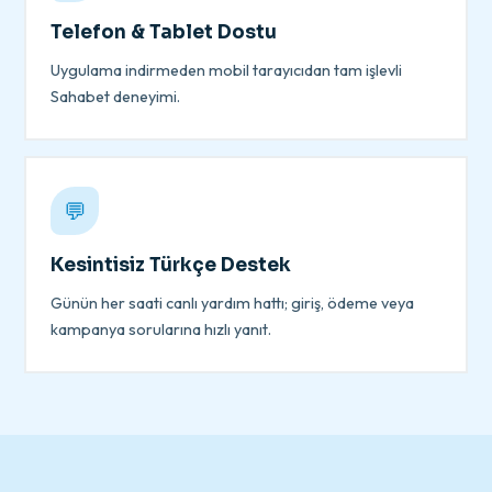
Telefon & Tablet Dostu
Uygulama indirmeden mobil tarayıcıdan tam işlevli
Sahabet deneyimi.
💬
Kesintisiz Türkçe Destek
Günün her saati canlı yardım hattı; giriş, ödeme veya
kampanya sorularına hızlı yanıt.