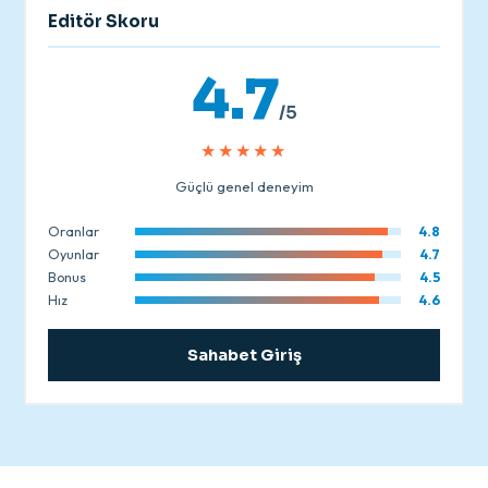
Editör Skoru
4.7
/5
★★★★★
Güçlü genel deneyim
Oranlar
4.8
Oyunlar
4.7
Bonus
4.5
Hız
4.6
Sahabet Giriş