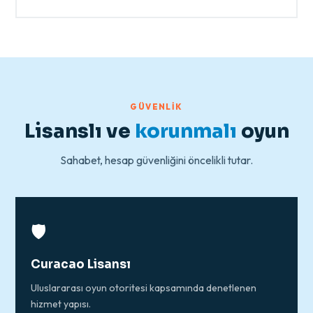
GÜVENLIK
Lisanslı ve
korunmalı
oyun
Sahabet, hesap güvenliğini öncelikli tutar.
🛡️
Curacao Lisansı
Uluslararası oyun otoritesi kapsamında denetlenen
hizmet yapısı.