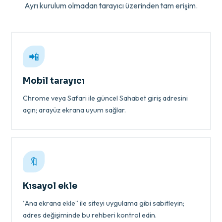
Ayrı kurulum olmadan tarayıcı üzerinden tam erişim.
📲
Mobil tarayıcı
Chrome veya Safari ile güncel Sahabet giriş adresini
açın; arayüz ekrana uyum sağlar.
🔖
Kısayol ekle
“Ana ekrana ekle” ile siteyi uygulama gibi sabitleyin;
adres değişiminde bu rehberi kontrol edin.