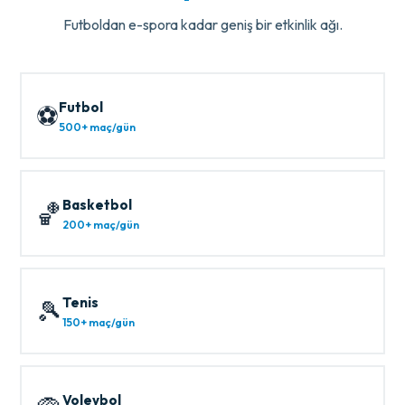
Futboldan e-spora kadar geniş bir etkinlik ağı.
Futbol
⚽
500+ maç/gün
Basketbol
🏀
200+ maç/gün
Tenis
🎾
150+ maç/gün
Voleybol