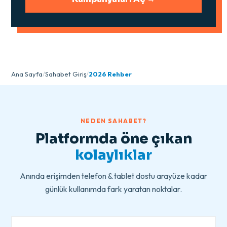
Ana Sayfa
/
Sahabet Giriş
/
2026 Rehber
NEDEN SAHABET?
Platformda öne çıkan
kolaylıklar
Anında erişimden telefon & tablet dostu arayüze kadar
günlük kullanımda fark yaratan noktalar.