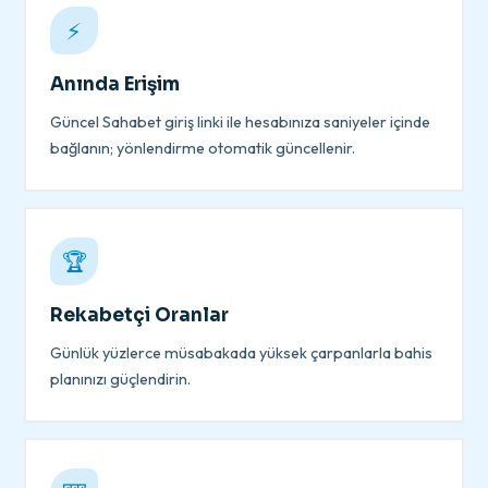
⚡
Anında Erişim
Güncel Sahabet giriş linki ile hesabınıza saniyeler içinde
bağlanın; yönlendirme otomatik güncellenir.
🏆
Rekabetçi Oranlar
Günlük yüzlerce müsabakada yüksek çarpanlarla bahis
planınızı güçlendirin.