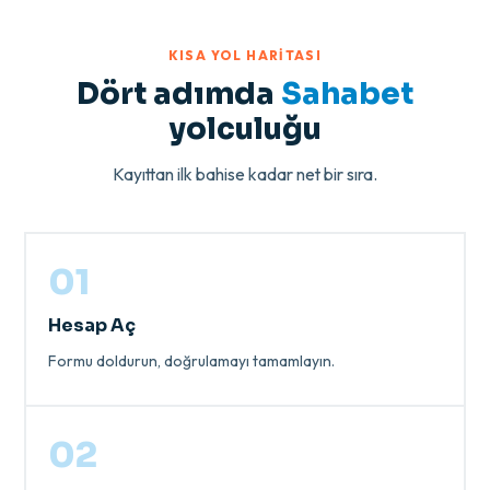
KISA YOL HARITASI
Dört adımda
Sahabet
yolculuğu
Kayıttan ilk bahise kadar net bir sıra.
01
Hesap Aç
Formu doldurun, doğrulamayı tamamlayın.
02