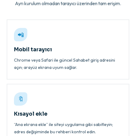
Ayrı kurulum olmadan tarayıcı üzerinden tam erişim.
📲
Mobil tarayıcı
Chrome veya Safari ile güncel Sahabet giriş adresini
açın; arayüz ekrana uyum sağlar.
🔖
Kısayol ekle
“Ana ekrana ekle” ile siteyi uygulama gibi sabitleyin;
adres değişiminde bu rehberi kontrol edin.