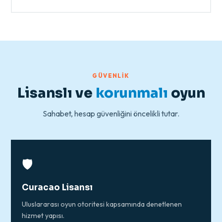
GÜVENLIK
Lisanslı ve
korunmalı
oyun
Sahabet, hesap güvenliğini öncelikli tutar.
🛡️
Curacao Lisansı
Uluslararası oyun otoritesi kapsamında denetlenen
hizmet yapısı.