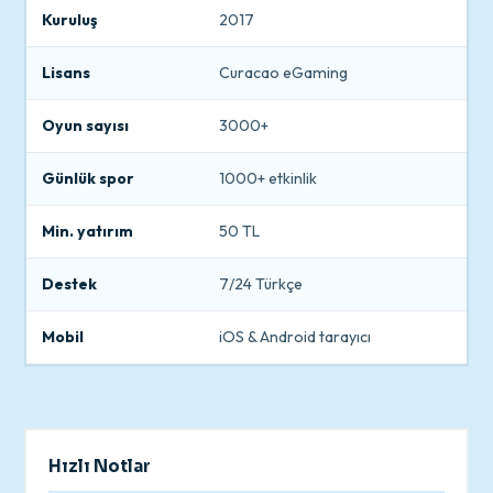
Kuruluş
2017
Lisans
Curacao eGaming
Oyun sayısı
3000+
Günlük spor
1000+ etkinlik
Min. yatırım
50 TL
Destek
7/24 Türkçe
Mobil
iOS & Android tarayıcı
Hızlı Notlar