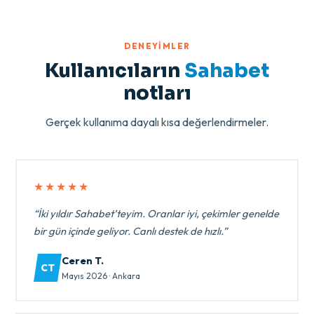
DENEYIMLER
Kullanıcıların
Sahabet
notları
Gerçek kullanıma dayalı kısa değerlendirmeler.
★★★★★
“İki yıldır Sahabet’teyim. Oranlar iyi, çekimler genelde
bir gün içinde geliyor. Canlı destek de hızlı.”
Ceren T.
CT
Mayıs 2026 · Ankara