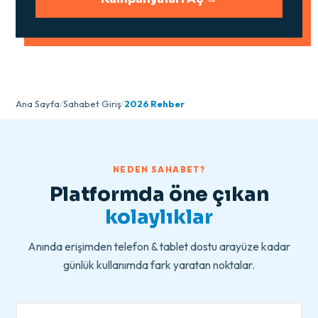
Ana Sayfa
/
Sahabet Giriş
/
2026 Rehber
NEDEN SAHABET?
Platformda öne çıkan
kolaylıklar
Anında erişimden telefon & tablet dostu arayüze kadar
günlük kullanımda fark yaratan noktalar.