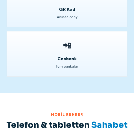
QR Kod
Anında onay
📲
Cepbank
Tüm bankalar
MOBIL REHBER
Telefon & tabletten
Sahabet