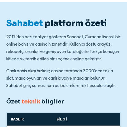
Sahabet
platform özeti
2017’den beri faaliyet gösteren Sahabet, Curacao lisanslı bir
online bahis ve casino hizmetidir. Kullanıcı dostu arayüz,
rekabetçi oranlar ve geniş oyun kataloğu ile Türkçe konuşan
kitlede sık tercih edilen bir seçenek haline gelmiştir.
Canlı bahis akışı hızlıdır; casino tarafında 3000’den fazla
slot, masa oyunları ve canlı krupiye masaları bulunur.
Sahabet giriş sonrası tüm bu bölümlere tek hesapla ulaşılır.
Özet
teknik
bilgiler
BAŞLIK
BILGI