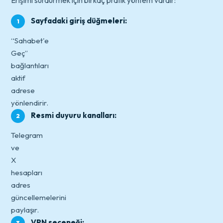
Erişimi sürdürmek için birkaç pratik yöntem vardır:
Sayfadaki giriş düğmeleri:
“Sahabet'e
Geç”
bağlantıları
aktif
adrese
yönlendirir.
Resmi duyuru kanalları:
Telegram
ve
X
hesapları
adres
güncellemelerini
paylaşır.
VPN seçeneği: