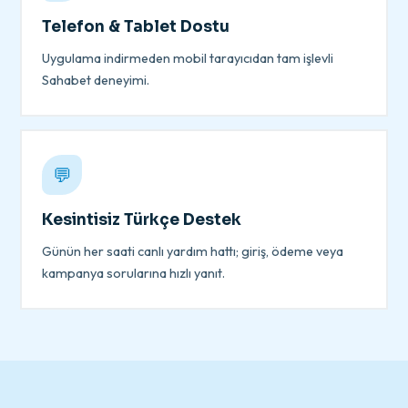
Telefon & Tablet Dostu
Uygulama indirmeden mobil tarayıcıdan tam işlevli
Sahabet deneyimi.
💬
Kesintisiz Türkçe Destek
Günün her saati canlı yardım hattı; giriş, ödeme veya
kampanya sorularına hızlı yanıt.