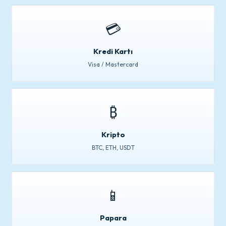
💳
Kredi Kartı
Visa / Mastercard
₿
Kripto
BTC, ETH, USDT
📱
Papara