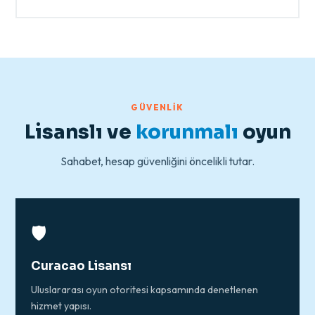
GÜVENLIK
Lisanslı ve
korunmalı
oyun
Sahabet, hesap güvenliğini öncelikli tutar.
🛡️
Curacao Lisansı
Uluslararası oyun otoritesi kapsamında denetlenen
hizmet yapısı.