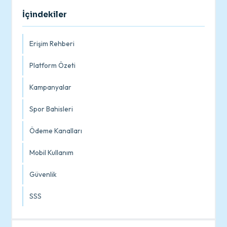
İçindekiler
Erişim Rehberi
Platform Özeti
Kampanyalar
Spor Bahisleri
Ödeme Kanalları
Mobil Kullanım
Güvenlik
SSS