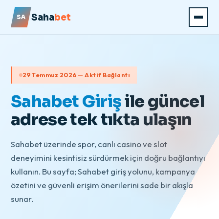
Saha
bet
SA
29 Temmuz 2026 — Aktif Bağlantı
Sahabet Giriş
ile güncel
adrese tek tıkta ulaşın
Sahabet üzerinde spor, canlı casino ve slot
deneyimini kesintisiz sürdürmek için doğru bağlantıyı
kullanın. Bu sayfa; Sahabet giriş yolunu, kampanya
özetini ve güvenli erişim önerilerini sade bir akışla
sunar.