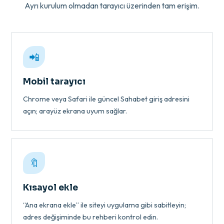
Ayrı kurulum olmadan tarayıcı üzerinden tam erişim.
📲
Mobil tarayıcı
Chrome veya Safari ile güncel Sahabet giriş adresini
açın; arayüz ekrana uyum sağlar.
🔖
Kısayol ekle
“Ana ekrana ekle” ile siteyi uygulama gibi sabitleyin;
adres değişiminde bu rehberi kontrol edin.