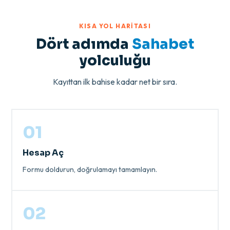
KISA YOL HARITASI
Dört adımda
Sahabet
yolculuğu
Kayıttan ilk bahise kadar net bir sıra.
01
Hesap Aç
Formu doldurun, doğrulamayı tamamlayın.
02