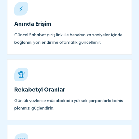
⚡
Anında Erişim
Güncel Sahabet giriş linki ile hesabınıza saniyeler içinde
bağlanın; yönlendirme otomatik güncellenir.
🏆
Rekabetçi Oranlar
Günlük yüzlerce müsabakada yüksek çarpanlarla bahis
planınızı güçlendirin.