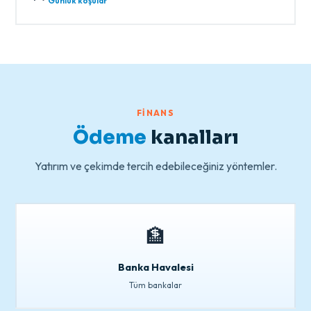
Günlük koşular
FINANS
Ödeme
kanalları
Yatırım ve çekimde tercih edebileceğiniz yöntemler.
🏦
Banka Havalesi
Tüm bankalar