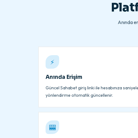
Plat
Anında er
⚡
Anında Erişim
Güncel Sahabet giriş linki ile hesabınıza saniyel
yönlendirme otomatik güncellenir.
🎰