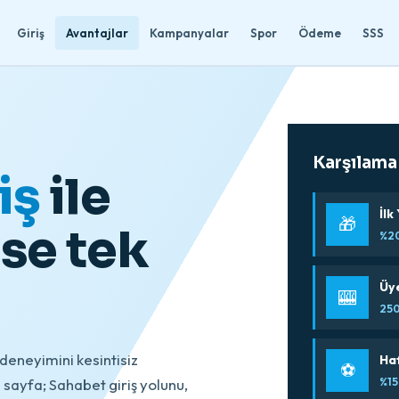
Giriş
Avantajlar
Kampanyalar
Spor
Ödeme
SSS
Karşılama
iş
ile
İlk
🎁
se tek
%20
Üye
🎰
250
 deneyimini kesintisiz
Ha
⚽
 sayfa; Sahabet giriş yolunu,
%15