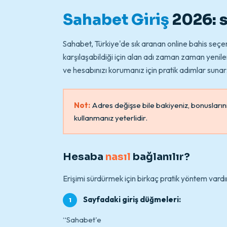
Sahabet Giriş
2026: s
Sahabet, Türkiye'de sık aranan online bahis seçene
karşılaşabildiği için alan adı zaman zaman yenile
ve hesabınızı korumanız için pratik adımlar sunar
Not:
Adres değişse bile bakiyeniz, bonuslarınız 
kullanmanız yeterlidir.
Hesaba
nasıl
bağlanılır?
Erişimi sürdürmek için birkaç pratik yöntem vardı
Sayfadaki giriş düğmeleri:
“Sahabet'e