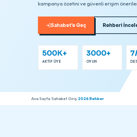
kampanya özetini ve güvenli erişim önerileri
Sahabet'e Geç
Rehberi İncel
500K+
3000+
7
AKTIF ÜYE
OYUN
DE
Ana Sayfa
/
Sahabet Giriş
/
2026 Rehber