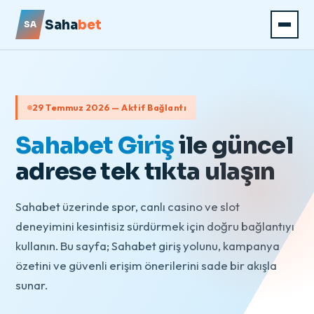
Saha
bet
SA
29 Temmuz 2026 — Aktif Bağlantı
Sahabet Giriş
ile güncel
adrese tek tıkta ulaşın
Sahabet üzerinde spor, canlı casino ve slot
deneyimini kesintisiz sürdürmek için doğru bağlantıyı
kullanın. Bu sayfa; Sahabet giriş yolunu, kampanya
özetini ve güvenli erişim önerilerini sade bir akışla
sunar.