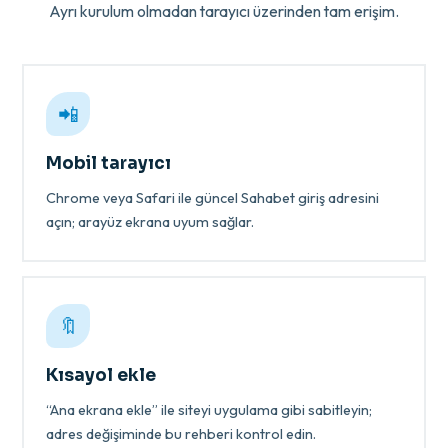
Ayrı kurulum olmadan tarayıcı üzerinden tam erişim.
📲
Mobil tarayıcı
Chrome veya Safari ile güncel Sahabet giriş adresini
açın; arayüz ekrana uyum sağlar.
🔖
Kısayol ekle
“Ana ekrana ekle” ile siteyi uygulama gibi sabitleyin;
adres değişiminde bu rehberi kontrol edin.