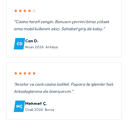
★★★★☆
“Casino tarafı zengin. Bonusun çevrimi biraz yüksek
ama mobil kullanım akıcı. Sahabet giriş de kolay.”
Can D.
CD
Nisan 2026 · Antalya
★★★★★
“Aviator ve canlı casino kaliteli. Papara ile işlemler hızlı.
Arkadaşlarıma da öneriyorum.”
Mehmet Ç.
MÇ
Ocak 2026 · Bursa