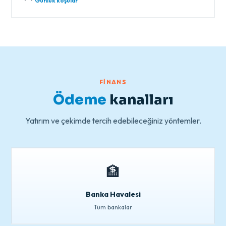
Günlük koşular
FINANS
Ödeme
kanalları
Yatırım ve çekimde tercih edebileceğiniz yöntemler.
🏦
Banka Havalesi
Tüm bankalar