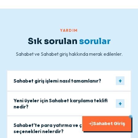
YARDIM
Sık sorulan
sorular
Sahabet ve Sahabet giriş hakkında merak edilenler.
+
Sahabet giriş işlemi nasıl tamamlanır?
Güncel Sahabet giriş bağlantısını açın, kullanıcı
Yeni üyeler için Sahabet karşılama teklifi
bilgilerinizi girin. İlk kez geliyorsanız kayıt formunu
+
nedir?
doldurarak hesap açabilirsiniz. Engelleme durumunda
bu sayfadaki aktif linki tercih edin.
İlk yatırımlarda %200'e varan karşılama bonusu ve 250
Sahabet Giriş
Sahabet'te para yatırma ve çekme
freespin sunulabilir. Kampanya koşulları ve çevrim
+
seçenekleri nelerdir?
kuralları hesabınızdaki promosyon panelinde güncel