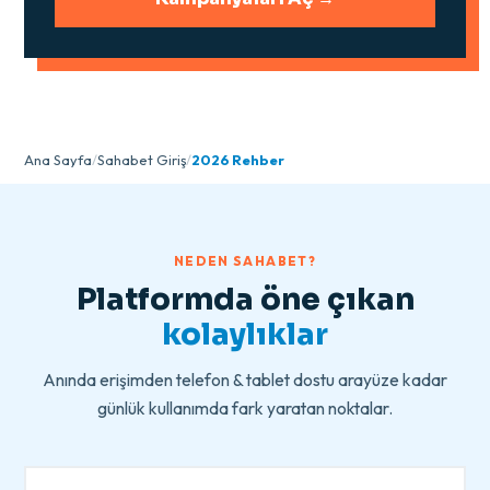
Ana Sayfa
/
Sahabet Giriş
/
2026 Rehber
NEDEN SAHABET?
Platformda öne çıkan
kolaylıklar
Anında erişimden telefon & tablet dostu arayüze kadar
günlük kullanımda fark yaratan noktalar.