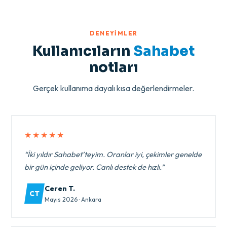
DENEYIMLER
Kullanıcıların
Sahabet
notları
Gerçek kullanıma dayalı kısa değerlendirmeler.
★★★★★
“İki yıldır Sahabet’teyim. Oranlar iyi, çekimler genelde
bir gün içinde geliyor. Canlı destek de hızlı.”
Ceren T.
CT
Mayıs 2026 · Ankara