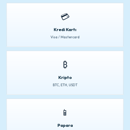
💳
Kredi Kartı
Visa / Mastercard
₿
Kripto
BTC, ETH, USDT
📱
Papara