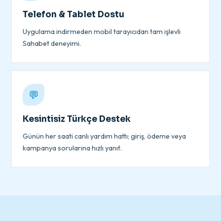
Telefon & Tablet Dostu
Uygulama indirmeden mobil tarayıcıdan tam işlevli
Sahabet deneyimi.
💬
Kesintisiz Türkçe Destek
Günün her saati canlı yardım hattı; giriş, ödeme veya
kampanya sorularına hızlı yanıt.