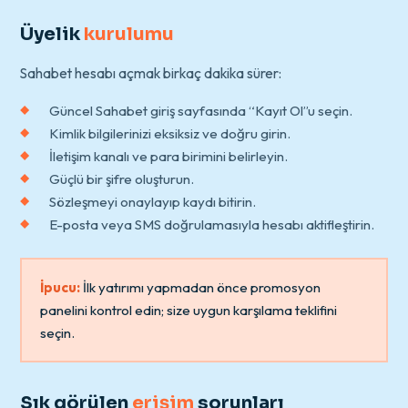
Üyelik
kurulumu
Sahabet hesabı açmak birkaç dakika sürer:
Güncel Sahabet giriş sayfasında “Kayıt Ol”u seçin.
Kimlik bilgilerinizi eksiksiz ve doğru girin.
İletişim kanalı ve para birimini belirleyin.
Güçlü bir şifre oluşturun.
Sözleşmeyi onaylayıp kaydı bitirin.
E-posta veya SMS doğrulamasıyla hesabı aktifleştirin.
İpucu:
İlk yatırımı yapmadan önce promosyon
panelini kontrol edin; size uygun karşılama teklifini
seçin.
Sık görülen
erişim
sorunları