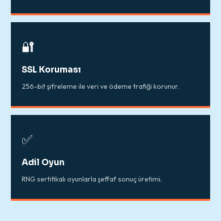
🔐
SSL Koruması
256-bit şifreleme ile veri ve ödeme trafiği korunur.
✅
Adil Oyun
RNG sertifikalı oyunlarla şeffaf sonuç üretimi.