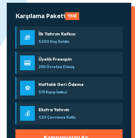
Karşılama Paketi
YENİ
İlk Yatırım Katkısı
🎁
%200 Hoş Geldin
Üyelik Freespin
🎰
250 Ücretsiz Dönüş
Haftalık Geri Ödeme
⚽
%15 Kayıp İadesi
Ekstra Yatırım
💰
%20 Çevrimsiz Katkı
Kampanyaları Aç →