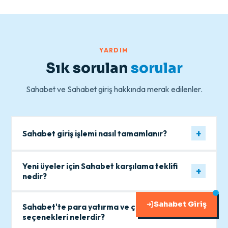
YARDIM
Sık sorulan
sorular
Sahabet ve Sahabet giriş hakkında merak edilenler.
+
Sahabet giriş işlemi nasıl tamamlanır?
Güncel Sahabet giriş bağlantısını açın, kullanıcı
Yeni üyeler için Sahabet karşılama teklifi
bilgilerinizi girin. İlk kez geliyorsanız kayıt formunu
+
nedir?
doldurarak hesap açabilirsiniz. Engelleme durumunda
bu sayfadaki aktif linki tercih edin.
İlk yatırımlarda %200'e varan karşılama bonusu ve 250
Sahabet Giriş
Sahabet'te para yatırma ve çekme
freespin sunulabilir. Kampanya koşulları ve çevrim
+
seçenekleri nelerdir?
kuralları hesabınızdaki promosyon panelinde güncel