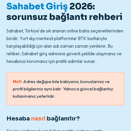
Sahabet Giriş
2026:
sorunsuz bağlantı rehberi
Sahabet, Türkiye'de sık aranan online bahis seçeneklerinden
biridir. Yurt dışı merkezli platformlar BTK kısıtlarıyla
karşılaşabildiği için alan adı zaman zaman yenilenir. Bu
rehber, Sahabet giriş adresine güvenli şekilde ulaşmanız ve
hesabınızı korumanız için pratik adımlar sunar.
Not:
Adres değişse bile bakiyeniz, bonuslarınız ve
profil bilgileriniz aynı kalır. Yalnızca güncel bağlantıyı
kullanmanız yeterlidir.
Hesaba
nasıl
bağlanılır?