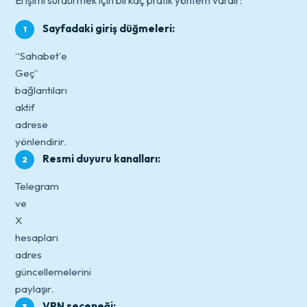
Erişimi sürdürmek için birkaç pratik yöntem vardır:
Sayfadaki giriş düğmeleri:
“Sahabet'e
Geç”
bağlantıları
aktif
adrese
yönlendirir.
Resmi duyuru kanalları:
Telegram
ve
X
hesapları
adres
güncellemelerini
paylaşır.
VPN seçeneği: