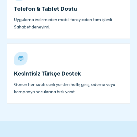
Telefon & Tablet Dostu
Uygulama indirmeden mobil tarayıcıdan tam işlevli
Sahabet deneyimi.
💬
Kesintisiz Türkçe Destek
Günün her saati canlı yardım hattı; giriş, ödeme veya
kampanya sorularına hızlı yanıt.