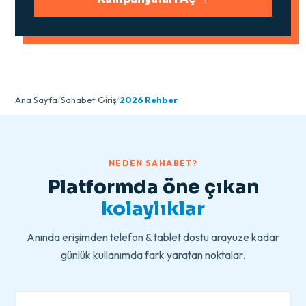
Ana Sayfa
/
Sahabet Giriş
/
2026 Rehber
NEDEN SAHABET?
Platformda öne çıkan
kolaylıklar
Anında erişimden telefon & tablet dostu arayüze kadar
günlük kullanımda fark yaratan noktalar.