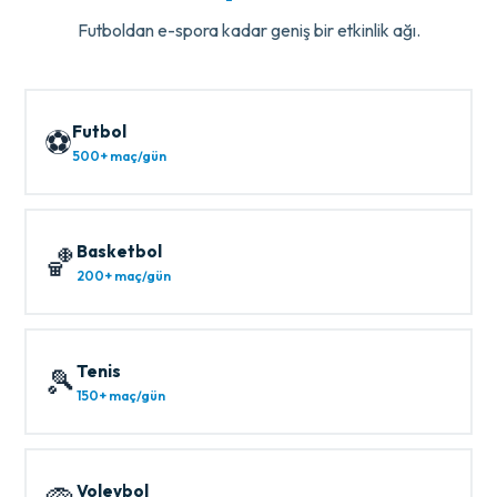
Futboldan e-spora kadar geniş bir etkinlik ağı.
Futbol
⚽
500+ maç/gün
Basketbol
🏀
200+ maç/gün
Tenis
🎾
150+ maç/gün
Voleybol