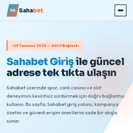
Saha
bet
SA
29 Temmuz 2026 — Aktif Bağlantı
Sahabet Giriş
ile güncel
adrese tek tıkta ulaşın
Sahabet üzerinde spor, canlı casino ve slot
deneyimini kesintisiz sürdürmek için doğru bağlantıyı
kullanın. Bu sayfa; Sahabet giriş yolunu, kampanya
özetini ve güvenli erişim önerilerini sade bir akışla
sunar.