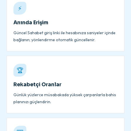
⚡
Anında Erişim
Güncel Sahabet giriş linki ile hesabınıza saniyeler içinde
bağlanın; yönlendirme otomatik güncellenir.
🏆
Rekabetçi Oranlar
Günlük yüzlerce müsabakada yüksek çarpanlarla bahis
planınızı güçlendirin.