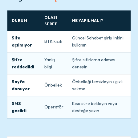
OLASI
DURUM
NE YAPILMALI?
SEBEP
Site
Güncel Sahabet giriş linkini
BTK kısıtı
açılmıyor
kullanın
Şifre
Yanlış
Şifre sıfırlama adımını
reddedildi
bilgi
deneyin
Sayfa
Önbelleği temizleyin / gizli
Önbellek
donuyor
sekme
SMS
Kısa süre bekleyin veya
Operatör
gecikti
desteğe yazın