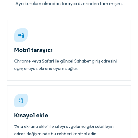
Ayrı kurulum olmadan tarayıcı üzerinden tam erişim.
📲
Mobil tarayıcı
Chrome veya Safari ile güncel Sahabet giriş adresini
açın; arayüz ekrana uyum sağlar.
🔖
Kısayol ekle
“Ana ekrana ekle” ile siteyi uygulama gibi sabitleyin;
adres değişiminde bu rehberi kontrol edin.