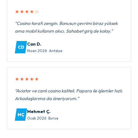
★★★★☆
“Casino tarafı zengin. Bonusun çevrimi biraz yüksek
ama mobil kullanım akıcı. Sahabet giriş de kolay.”
Can D.
CD
Nisan 2026 · Antalya
★★★★★
“Aviator ve canlı casino kaliteli. Papara ile işlemler hızlı.
Arkadaşlarıma da öneriyorum.”
Mehmet Ç.
MÇ
Ocak 2026 · Bursa