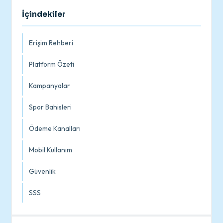
İçindekiler
Erişim Rehberi
Platform Özeti
Kampanyalar
Spor Bahisleri
Ödeme Kanalları
Mobil Kullanım
Güvenlik
SSS