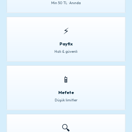
Min 50 TL · Anında
⚡
Payfix
Hızlı & güvenli
📱
Mefete
Düşük limitler
🔍