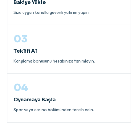
Bakiye Yükle
Size uygun kanalla güvenli yatırım yapın.
03
Teklifi Al
Karşılama bonusunu hesabınıza tanımlayın.
04
Oynamaya Başla
Spor veya casino bölümünden tercih edin.