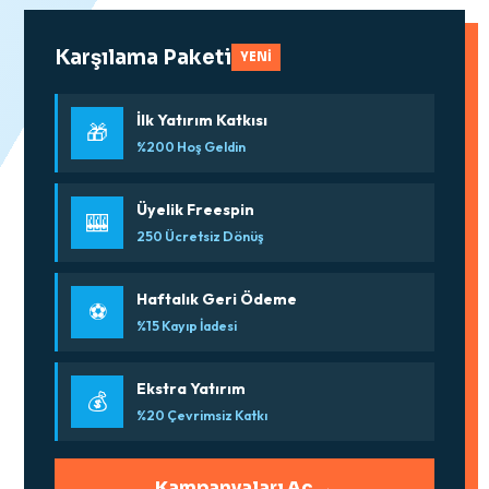
Karşılama Paketi
YENİ
İlk Yatırım Katkısı
🎁
%200 Hoş Geldin
Üyelik Freespin
🎰
250 Ücretsiz Dönüş
Haftalık Geri Ödeme
⚽
%15 Kayıp İadesi
Ekstra Yatırım
💰
%20 Çevrimsiz Katkı
Kampanyaları Aç →