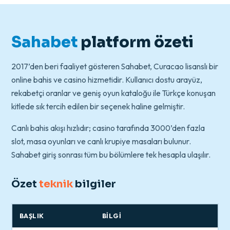
Sahabet
platform özeti
2017’den beri faaliyet gösteren Sahabet, Curacao lisanslı bir
online bahis ve casino hizmetidir. Kullanıcı dostu arayüz,
rekabetçi oranlar ve geniş oyun kataloğu ile Türkçe konuşan
kitlede sık tercih edilen bir seçenek haline gelmiştir.
Canlı bahis akışı hızlıdır; casino tarafında 3000’den fazla
slot, masa oyunları ve canlı krupiye masaları bulunur.
Sahabet giriş sonrası tüm bu bölümlere tek hesapla ulaşılır.
Özet
teknik
bilgiler
BAŞLIK
BILGI