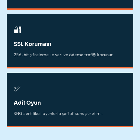
🔐
SSL Koruması
256-bit şifreleme ile veri ve ödeme trafiği korunur.
✅
Adil Oyun
RNG sertifikalı oyunlarla şeffaf sonuç üretimi.