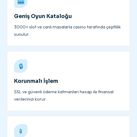
🎰
Geniş Oyun Kataloğu
3000+ slot ve canlı masalarla casino tarafında çeşitlilik
sunulur.
🔒
Korunmalı İşlem
SSL ve güvenli ödeme katmanları hesap ile finansal
verilerinizi korur.
📱