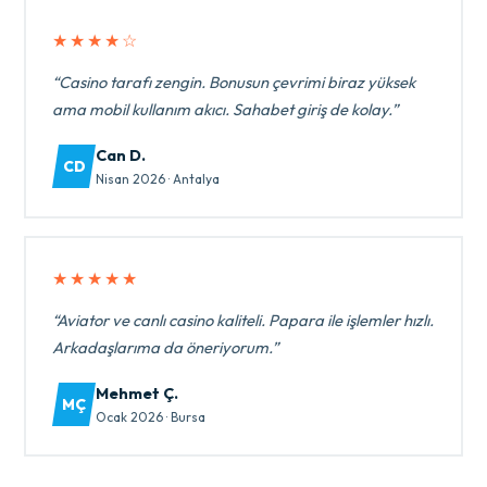
★★★★☆
“Casino tarafı zengin. Bonusun çevrimi biraz yüksek
ama mobil kullanım akıcı. Sahabet giriş de kolay.”
Can D.
CD
Nisan 2026 · Antalya
★★★★★
“Aviator ve canlı casino kaliteli. Papara ile işlemler hızlı.
Arkadaşlarıma da öneriyorum.”
Mehmet Ç.
MÇ
Ocak 2026 · Bursa