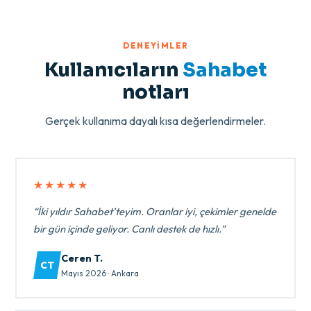
DENEYIMLER
Kullanıcıların
Sahabet
notları
Gerçek kullanıma dayalı kısa değerlendirmeler.
★★★★★
“İki yıldır Sahabet’teyim. Oranlar iyi, çekimler genelde
bir gün içinde geliyor. Canlı destek de hızlı.”
Ceren T.
CT
Mayıs 2026 · Ankara