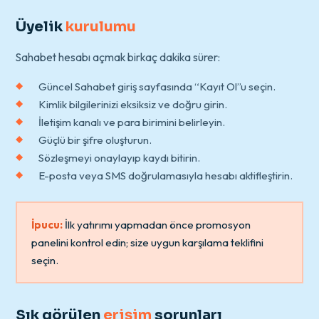
Üyelik
kurulumu
Sahabet hesabı açmak birkaç dakika sürer:
Güncel Sahabet giriş sayfasında “Kayıt Ol”u seçin.
Kimlik bilgilerinizi eksiksiz ve doğru girin.
İletişim kanalı ve para birimini belirleyin.
Güçlü bir şifre oluşturun.
Sözleşmeyi onaylayıp kaydı bitirin.
E-posta veya SMS doğrulamasıyla hesabı aktifleştirin.
İpucu:
İlk yatırımı yapmadan önce promosyon
panelini kontrol edin; size uygun karşılama teklifini
seçin.
Sık görülen
erişim
sorunları