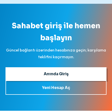
Sahabet giriş ile hemen
başlayın
Güncel bağlantı üzerinden hesabınıza geçin; karşılama
teklifini kaçırmayın.
Anında Giriş
Yeni Hesap Aç