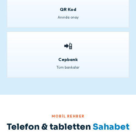
QR Kod
Anında onay
📲
Cepbank
Tüm bankalar
MOBIL REHBER
Telefon & tabletten
Sahabet