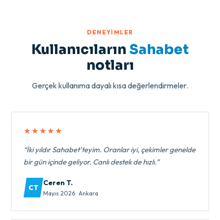
DENEYIMLER
Kullanıcıların
Sahabet
notları
Gerçek kullanıma dayalı kısa değerlendirmeler.
★★★★★
“İki yıldır Sahabet’teyim. Oranlar iyi, çekimler genelde
bir gün içinde geliyor. Canlı destek de hızlı.”
Ceren T.
CT
Mayıs 2026 · Ankara