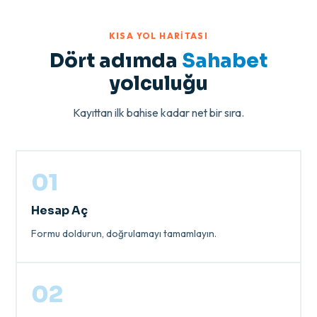
KISA YOL HARITASI
Dört adımda
Sahabet
yolculuğu
Kayıttan ilk bahise kadar net bir sıra.
01
Hesap Aç
Formu doldurun, doğrulamayı tamamlayın.
02