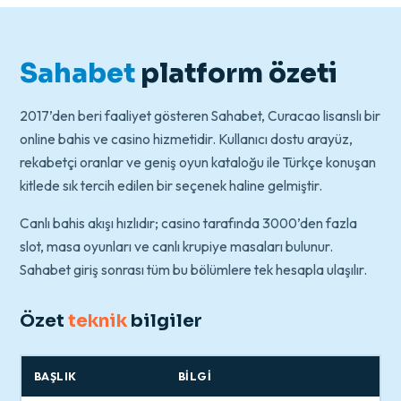
Sahabet
platform özeti
2017’den beri faaliyet gösteren Sahabet, Curacao lisanslı bir
online bahis ve casino hizmetidir. Kullanıcı dostu arayüz,
rekabetçi oranlar ve geniş oyun kataloğu ile Türkçe konuşan
kitlede sık tercih edilen bir seçenek haline gelmiştir.
Canlı bahis akışı hızlıdır; casino tarafında 3000’den fazla
slot, masa oyunları ve canlı krupiye masaları bulunur.
Sahabet giriş sonrası tüm bu bölümlere tek hesapla ulaşılır.
Özet
teknik
bilgiler
BAŞLIK
BILGI