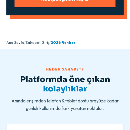
Ana Sayfa
/
Sahabet Giriş
/
2026 Rehber
NEDEN SAHABET?
Platformda öne çıkan
kolaylıklar
Anında erişimden telefon & tablet dostu arayüze kadar
günlük kullanımda fark yaratan noktalar.