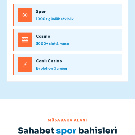
Spor
🎯
1000+ günlük etkinlik
Casino
🎰
3000+ slot & masa
Canlı Casino
⚡
Evolution Gaming
MÜSABAKA ALANI
Sahabet
spor
bahisleri