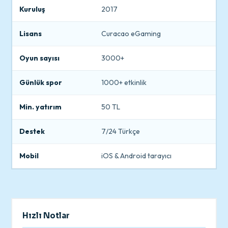
Kuruluş
2017
Lisans
Curacao eGaming
Oyun sayısı
3000+
Günlük spor
1000+ etkinlik
Min. yatırım
50 TL
Destek
7/24 Türkçe
Mobil
iOS & Android tarayıcı
Hızlı Notlar