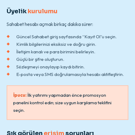
Üyelik
kurulumu
Sahabet hesabı açmak birkaç dakika sürer:
Güncel Sahabet giriş sayfasında “Kayıt Ol”u seçin.
Kimlik bilgilerinizi eksiksiz ve doğru girin.
İletişim kanalı ve para birimini belirleyin.
Güçlü bir şifre oluşturun.
Sözleşmeyi onaylayıp kaydı bitirin.
E-posta veya SMS doğrulamasıyla hesabı aktifleştirin.
İpucu:
İlk yatırımı yapmadan önce promosyon
panelini kontrol edin; size uygun karşılama teklifini
seçin.
Sık görülen
erişim
sorunları