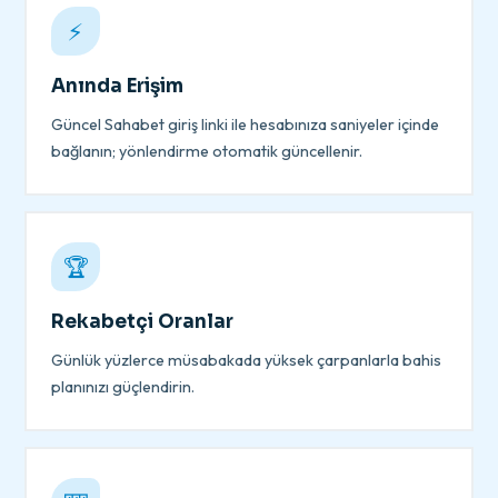
⚡
Anında Erişim
Güncel Sahabet giriş linki ile hesabınıza saniyeler içinde
bağlanın; yönlendirme otomatik güncellenir.
🏆
Rekabetçi Oranlar
Günlük yüzlerce müsabakada yüksek çarpanlarla bahis
planınızı güçlendirin.