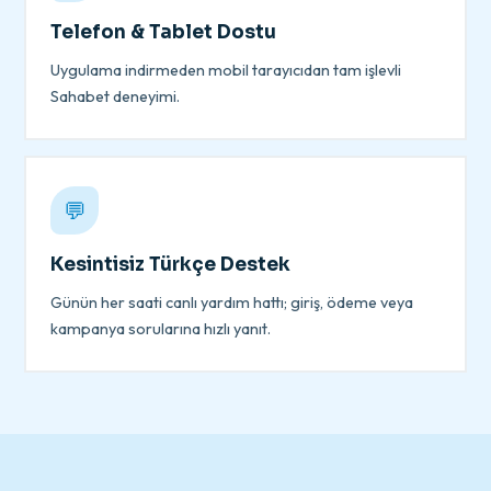
Telefon & Tablet Dostu
Uygulama indirmeden mobil tarayıcıdan tam işlevli
Sahabet deneyimi.
💬
Kesintisiz Türkçe Destek
Günün her saati canlı yardım hattı; giriş, ödeme veya
kampanya sorularına hızlı yanıt.