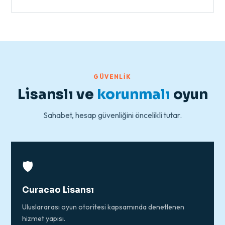
GÜVENLIK
Lisanslı ve
korunmalı
oyun
Sahabet, hesap güvenliğini öncelikli tutar.
🛡️
Curacao Lisansı
Uluslararası oyun otoritesi kapsamında denetlenen
hizmet yapısı.