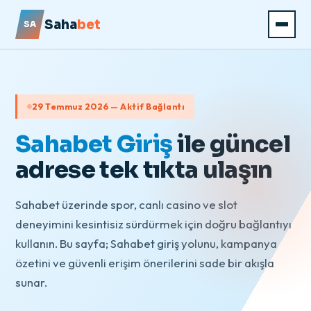
Saha
bet
SA
29 Temmuz 2026 — Aktif Bağlantı
Sahabet Giriş
ile güncel
adrese tek tıkta ulaşın
Sahabet üzerinde spor, canlı casino ve slot
deneyimini kesintisiz sürdürmek için doğru bağlantıyı
kullanın. Bu sayfa; Sahabet giriş yolunu, kampanya
özetini ve güvenli erişim önerilerini sade bir akışla
sunar.