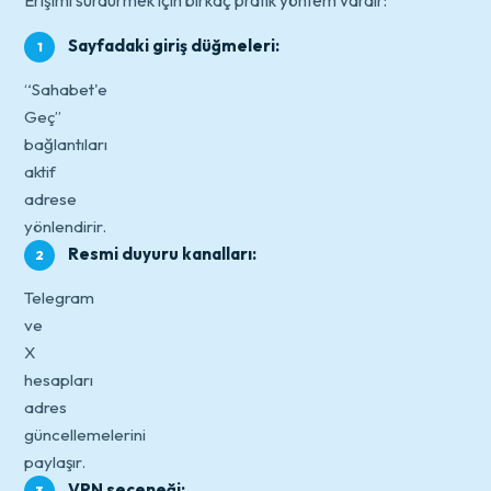
Erişimi sürdürmek için birkaç pratik yöntem vardır:
Sayfadaki giriş düğmeleri:
“Sahabet'e
Geç”
bağlantıları
aktif
adrese
yönlendirir.
Resmi duyuru kanalları:
Telegram
ve
X
hesapları
adres
güncellemelerini
paylaşır.
VPN seçeneği: