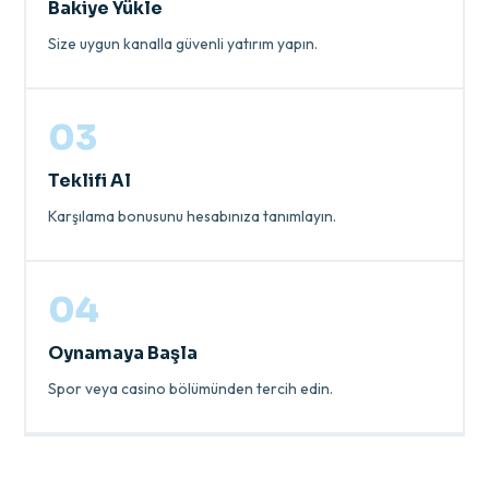
Bakiye Yükle
Size uygun kanalla güvenli yatırım yapın.
03
Teklifi Al
Karşılama bonusunu hesabınıza tanımlayın.
04
Oynamaya Başla
Spor veya casino bölümünden tercih edin.