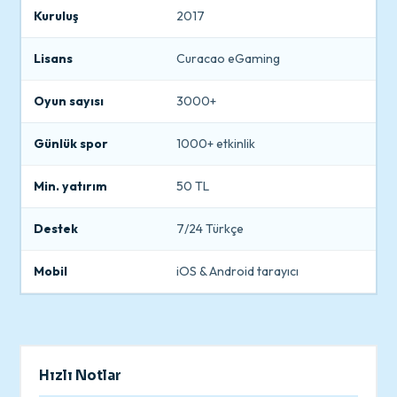
Kuruluş
2017
Lisans
Curacao eGaming
Oyun sayısı
3000+
Günlük spor
1000+ etkinlik
Min. yatırım
50 TL
Destek
7/24 Türkçe
Mobil
iOS & Android tarayıcı
Hızlı Notlar