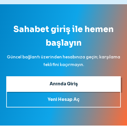
Sahabet giriş ile hemen
başlayın
Güncel bağlantı üzerinden hesabınıza geçin; karşılama
teklifini kaçırmayın.
Anında Giriş
Yeni Hesap Aç