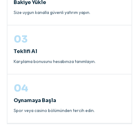
Bakiye Yükle
Size uygun kanalla güvenli yatırım yapın.
03
Teklifi Al
Karşılama bonusunu hesabınıza tanımlayın.
04
Oynamaya Başla
Spor veya casino bölümünden tercih edin.