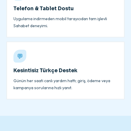
Telefon & Tablet Dostu
Uygulama indirmeden mobil tarayıcıdan tam işlevli
Sahabet deneyimi.
💬
Kesintisiz Türkçe Destek
Günün her saati canlı yardım hattı; giriş, ödeme veya
kampanya sorularına hızlı yanıt.