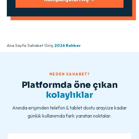
Ana Sayfa
/
Sahabet Giriş
/
2026 Rehber
NEDEN SAHABET?
Platformda öne çıkan
kolaylıklar
Anında erişimden telefon & tablet dostu arayüze kadar
günlük kullanımda fark yaratan noktalar.