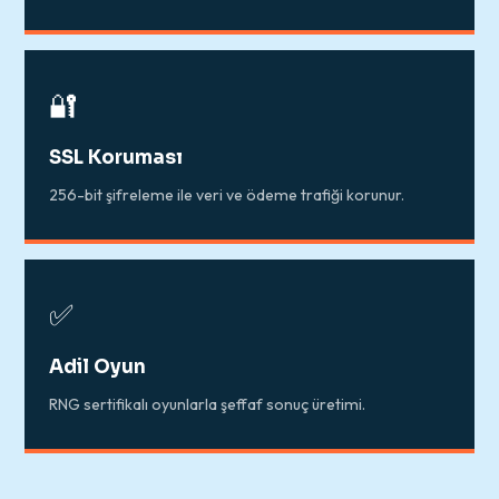
🔐
SSL Koruması
256-bit şifreleme ile veri ve ödeme trafiği korunur.
✅
Adil Oyun
RNG sertifikalı oyunlarla şeffaf sonuç üretimi.