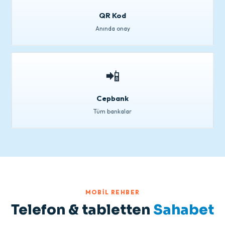
QR Kod
Anında onay
📲
Cepbank
Tüm bankalar
MOBIL REHBER
Telefon & tabletten
Sahabet