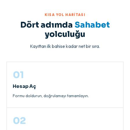
KISA YOL HARITASI
Dört adımda
Sahabet
yolculuğu
Kayıttan ilk bahise kadar net bir sıra.
01
Hesap Aç
Formu doldurun, doğrulamayı tamamlayın.
02