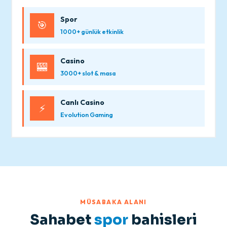
Spor
🎯
1000+ günlük etkinlik
Casino
🎰
3000+ slot & masa
Canlı Casino
⚡
Evolution Gaming
MÜSABAKA ALANI
Sahabet
spor
bahisleri