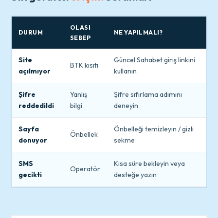
OLASI
DURUM
NE YAPILMALI?
SEBEP
Site
Güncel Sahabet giriş linkini
BTK kısıtı
açılmıyor
kullanın
Şifre
Yanlış
Şifre sıfırlama adımını
reddedildi
bilgi
deneyin
Sayfa
Önbelleği temizleyin / gizli
Önbellek
donuyor
sekme
SMS
Kısa süre bekleyin veya
Operatör
gecikti
desteğe yazın