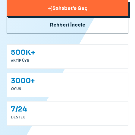
Sahabet'e Geç
Rehberi İncele
500K+
AKTIF ÜYE
3000+
OYUN
7/24
DESTEK