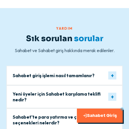
YARDIM
Sık sorulan
sorular
Sahabet ve Sahabet giriş hakkında merak edilenler.
+
Sahabet giriş işlemi nasıl tamamlanır?
Güncel Sahabet giriş bağlantısını açın, kullanıcı
Yeni üyeler için Sahabet karşılama teklifi
bilgilerinizi girin. İlk kez geliyorsanız kayıt formunu
+
nedir?
doldurarak hesap açabilirsiniz. Engelleme durumunda
bu sayfadaki aktif linki tercih edin.
İlk yatırımlarda %200'e varan karşılama bonusu ve 250
Sahabet Giriş
Sahabet'te para yatırma ve çekme
freespin sunulabilir. Kampanya koşulları ve çevrim
+
seçenekleri nelerdir?
kuralları hesabınızdaki promosyon panelinde güncel