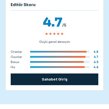
Editör Skoru
4.7
/5
★★★★★
Güçlü genel deneyim
Oranlar
4.8
Oyunlar
4.7
Bonus
4.5
Hız
4.6
Sahabet Giriş