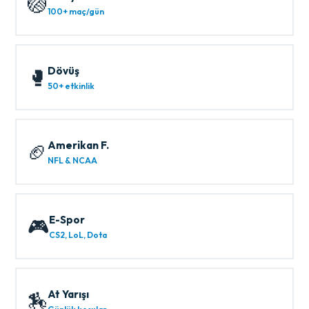
🏐
100+ maç/gün
Dövüş
🥊
50+ etkinlik
Amerikan F.
🏈
NFL & NCAA
E-Spor
🎮
CS2, LoL, Dota
At Yarışı
🏇