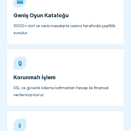
🎰
Geniş Oyun Kataloğu
3000+ slot ve canlı masalarla casino tarafında çeşitlilik
sunulur.
🔒
Korunmalı İşlem
SSL ve güvenli ödeme katmanları hesap ile finansal
verilerinizi korur.
📱