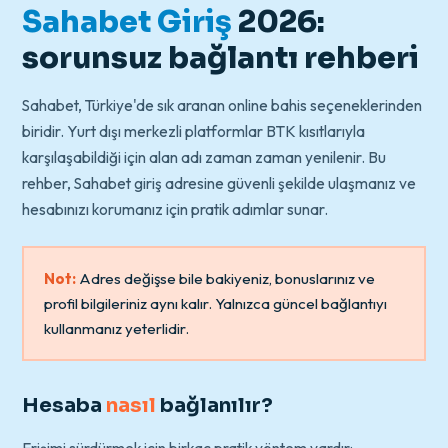
Sahabet Giriş
2026:
sorunsuz bağlantı rehberi
Sahabet, Türkiye'de sık aranan online bahis seçeneklerinden
biridir. Yurt dışı merkezli platformlar BTK kısıtlarıyla
karşılaşabildiği için alan adı zaman zaman yenilenir. Bu
rehber, Sahabet giriş adresine güvenli şekilde ulaşmanız ve
hesabınızı korumanız için pratik adımlar sunar.
Not:
Adres değişse bile bakiyeniz, bonuslarınız ve
profil bilgileriniz aynı kalır. Yalnızca güncel bağlantıyı
kullanmanız yeterlidir.
Hesaba
nasıl
bağlanılır?