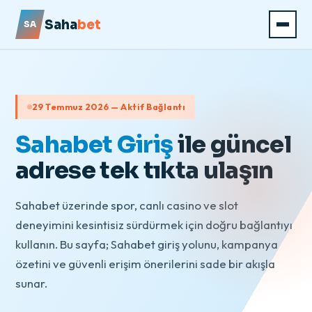
Saha
bet
SA
29 Temmuz 2026 — Aktif Bağlantı
Sahabet Giriş
ile güncel
adrese tek tıkta ulaşın
Sahabet üzerinde spor, canlı casino ve slot
deneyimini kesintisiz sürdürmek için doğru bağlantıyı
kullanın. Bu sayfa; Sahabet giriş yolunu, kampanya
özetini ve güvenli erişim önerilerini sade bir akışla
sunar.