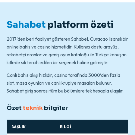
Sahabet
platform özeti
2017’den beri faaliyet gösteren Sahabet, Curacao lisanslı bir
online bahis ve casino hizmetidir. Kullanıcı dostu arayüz,
rekabetçi oranlar ve geniş oyun kataloğu ile Türkçe konuşan
kitlede sık tercih edilen bir seçenek haline gelmiştir.
Canlı bahis akışı hızlıdır; casino tarafında 3000’den fazla
slot, masa oyunları ve canlı krupiye masaları bulunur.
Sahabet giriş sonrası tüm bu bölümlere tek hesapla ulaşılır.
Özet
teknik
bilgiler
BAŞLIK
BILGI