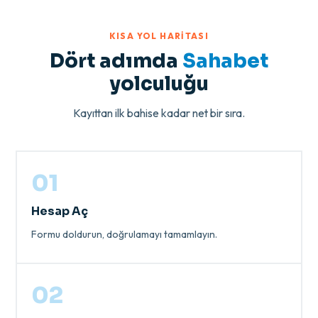
KISA YOL HARITASI
Dört adımda
Sahabet
yolculuğu
Kayıttan ilk bahise kadar net bir sıra.
01
Hesap Aç
Formu doldurun, doğrulamayı tamamlayın.
02