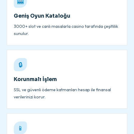
🎰
Geniş Oyun Kataloğu
3000+ slot ve canlı masalarla casino tarafında çeşitlilik
sunulur.
🔒
Korunmalı İşlem
SSL ve güvenli ödeme katmanları hesap ile finansal
verilerinizi korur.
📱