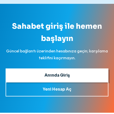
Sahabet giriş ile hemen
başlayın
Güncel bağlantı üzerinden hesabınıza geçin; karşılama
teklifini kaçırmayın.
Anında Giriş
Yeni Hesap Aç