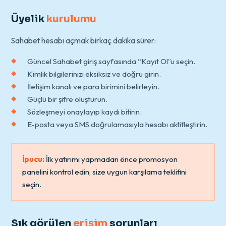
Üyelik
kurulumu
Sahabet hesabı açmak birkaç dakika sürer:
Güncel Sahabet giriş sayfasında “Kayıt Ol”u seçin.
Kimlik bilgilerinizi eksiksiz ve doğru girin.
İletişim kanalı ve para birimini belirleyin.
Güçlü bir şifre oluşturun.
Sözleşmeyi onaylayıp kaydı bitirin.
E-posta veya SMS doğrulamasıyla hesabı aktifleştirin.
İpucu:
İlk yatırımı yapmadan önce promosyon
panelini kontrol edin; size uygun karşılama teklifini
seçin.
Sık görülen
erişim
sorunları