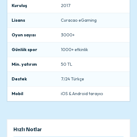
Kuruluş
2017
Lisans
Curacao eGaming
Oyun sayısı
3000+
Günlük spor
1000+ etkinlik
Min. yatırım
50 TL
Destek
7/24 Türkçe
Mobil
iOS & Android tarayıcı
Hızlı Notlar