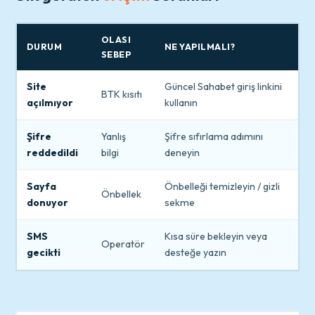
OLASI
DURUM
NE YAPILMALI?
SEBEP
Site
Güncel Sahabet giriş linkini
BTK kısıtı
açılmıyor
kullanın
Şifre
Yanlış
Şifre sıfırlama adımını
reddedildi
bilgi
deneyin
Sayfa
Önbelleği temizleyin / gizli
Önbellek
donuyor
sekme
SMS
Kısa süre bekleyin veya
Operatör
gecikti
desteğe yazın