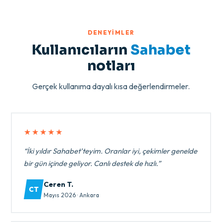
DENEYIMLER
Kullanıcıların
Sahabet
notları
Gerçek kullanıma dayalı kısa değerlendirmeler.
★★★★★
“İki yıldır Sahabet’teyim. Oranlar iyi, çekimler genelde
bir gün içinde geliyor. Canlı destek de hızlı.”
Ceren T.
CT
Mayıs 2026 · Ankara