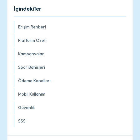
İçindekiler
Erişim Rehberi
Platform Özeti
Kampanyalar
Spor Bahisleri
Ödeme Kanalları
Mobil Kullanım
Güvenlik
SSS