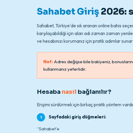
Sahabet Giriş
2026: s
Sahabet, Türkiye'de sık aranan online bahis seçene
karşılaşabildiği için alan adı zaman zaman yenile
ve hesabınızı korumanız için pratik adımlar sunar
Not:
Adres değişse bile bakiyeniz, bonuslarınız 
kullanmanız yeterlidir.
Hesaba
nasıl
bağlanılır?
Erişimi sürdürmek için birkaç pratik yöntem vardı
Sayfadaki giriş düğmeleri:
“Sahabet'e