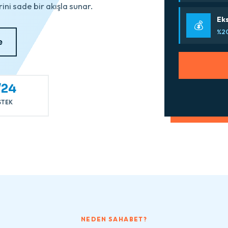
ni sade bir akışla sunar.
Eks
💰
%20
e
/24
STEK
NEDEN SAHABET?