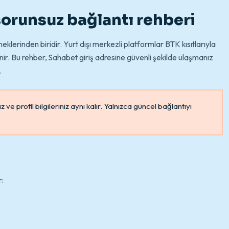
orunsuz bağlantı rehberi
klerinden biridir. Yurt dışı merkezli platformlar BTK kısıtlarıyla
nir. Bu rehber, Sahabet giriş adresine güvenli şekilde ulaşmanız
.
ve profil bilgileriniz aynı kalır. Yalnızca güncel bağlantıyı
r: