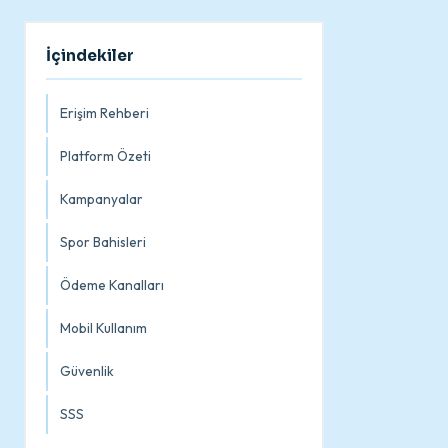
İçindekiler
Erişim Rehberi
Platform Özeti
Kampanyalar
Spor Bahisleri
Ödeme Kanalları
Mobil Kullanım
Güvenlik
SSS