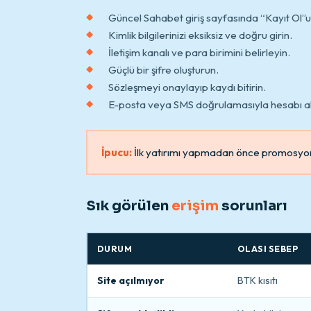
Güncel Sahabet giriş sayfasında “Kayıt Ol”u
Kimlik bilgilerinizi eksiksiz ve doğru girin.
İletişim kanalı ve para birimini belirleyin.
Güçlü bir şifre oluşturun.
Sözleşmeyi onaylayıp kaydı bitirin.
E-posta veya SMS doğrulamasıyla hesabı akti
İpucu:
İlk yatırımı yapmadan önce promosyon pa
Sık görülen
erişim
sorunları
DURUM
OLASI SEBEP
Site açılmıyor
BTK kısıtı