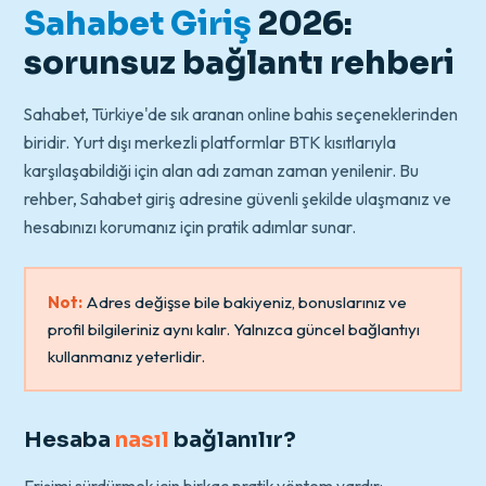
Sahabet Giriş
2026:
sorunsuz bağlantı rehberi
Sahabet, Türkiye'de sık aranan online bahis seçeneklerinden
biridir. Yurt dışı merkezli platformlar BTK kısıtlarıyla
karşılaşabildiği için alan adı zaman zaman yenilenir. Bu
rehber, Sahabet giriş adresine güvenli şekilde ulaşmanız ve
hesabınızı korumanız için pratik adımlar sunar.
Not:
Adres değişse bile bakiyeniz, bonuslarınız ve
profil bilgileriniz aynı kalır. Yalnızca güncel bağlantıyı
kullanmanız yeterlidir.
Hesaba
nasıl
bağlanılır?