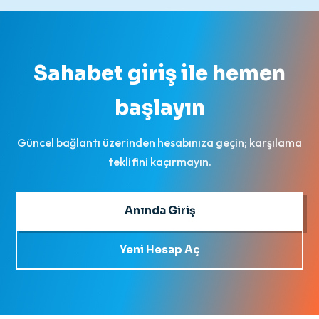
Sahabet giriş ile hemen
başlayın
Güncel bağlantı üzerinden hesabınıza geçin; karşılama
teklifini kaçırmayın.
Anında Giriş
Yeni Hesap Aç