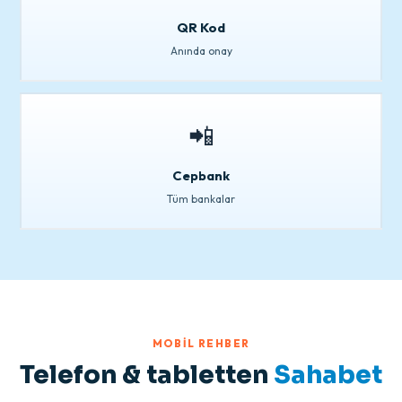
QR Kod
Anında onay
📲
Cepbank
Tüm bankalar
MOBIL REHBER
Telefon & tabletten
Sahabet