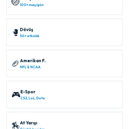
🏐
100+ maç/gün
Dövüş
🥊
50+ etkinlik
Amerikan F.
🏈
NFL & NCAA
E-Spor
🎮
CS2, LoL, Dota
At Yarışı
🏇