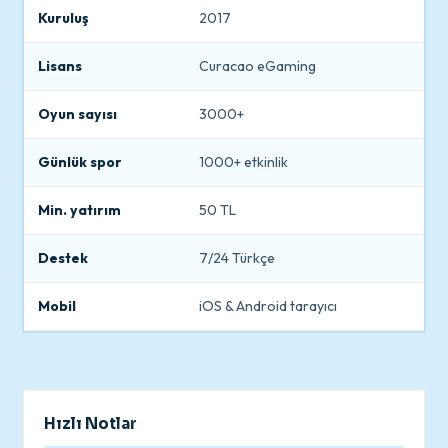
Kuruluş
2017
Lisans
Curacao eGaming
Oyun sayısı
3000+
Günlük spor
1000+ etkinlik
Min. yatırım
50 TL
Destek
7/24 Türkçe
Mobil
iOS & Android tarayıcı
Hızlı Notlar