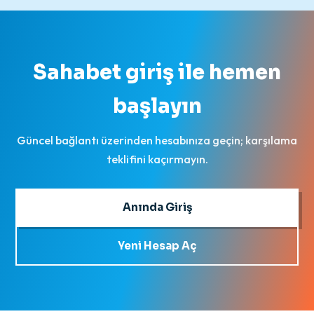
Sahabet giriş ile hemen
başlayın
Güncel bağlantı üzerinden hesabınıza geçin; karşılama
teklifini kaçırmayın.
Anında Giriş
Yeni Hesap Aç