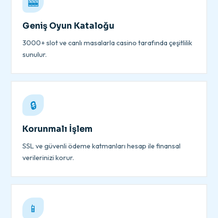
🎰
Geniş Oyun Kataloğu
3000+ slot ve canlı masalarla casino tarafında çeşitlilik
sunulur.
🔒
Korunmalı İşlem
SSL ve güvenli ödeme katmanları hesap ile finansal
verilerinizi korur.
📱