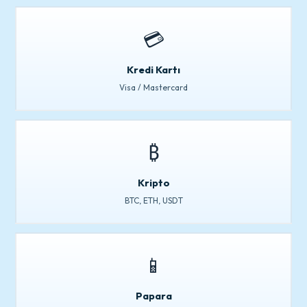
💳
Kredi Kartı
Visa / Mastercard
₿
Kripto
BTC, ETH, USDT
📱
Papara