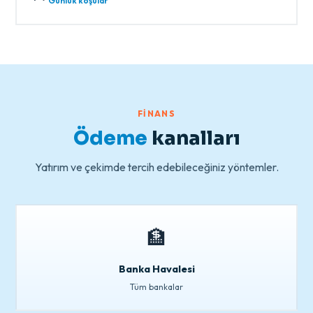
Günlük koşular
FINANS
Ödeme
kanalları
Yatırım ve çekimde tercih edebileceğiniz yöntemler.
🏦
Banka Havalesi
Tüm bankalar