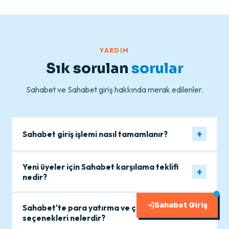
YARDIM
Sık sorulan
sorular
Sahabet ve Sahabet giriş hakkında merak edilenler.
+
Sahabet giriş işlemi nasıl tamamlanır?
Güncel Sahabet giriş bağlantısını açın, kullanıcı
Yeni üyeler için Sahabet karşılama teklifi
bilgilerinizi girin. İlk kez geliyorsanız kayıt formunu
+
nedir?
doldurarak hesap açabilirsiniz. Engelleme durumunda
bu sayfadaki aktif linki tercih edin.
İlk yatırımlarda %200'e varan karşılama bonusu ve 250
Sahabet Giriş
Sahabet'te para yatırma ve çekme
freespin sunulabilir. Kampanya koşulları ve çevrim
+
seçenekleri nelerdir?
kuralları hesabınızdaki promosyon panelinde güncel