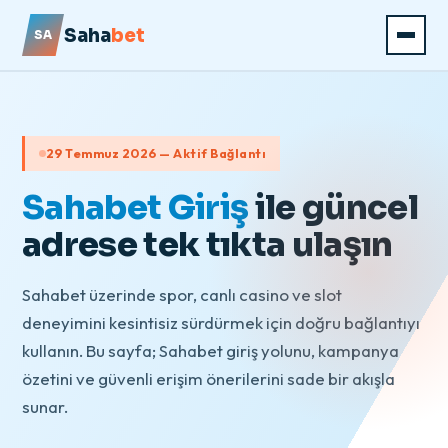
Saha
bet
SA
29 Temmuz 2026 — Aktif Bağlantı
Sahabet Giriş
ile güncel
adrese tek tıkta ulaşın
Sahabet üzerinde spor, canlı casino ve slot
deneyimini kesintisiz sürdürmek için doğru bağlantıyı
kullanın. Bu sayfa; Sahabet giriş yolunu, kampanya
özetini ve güvenli erişim önerilerini sade bir akışla
sunar.