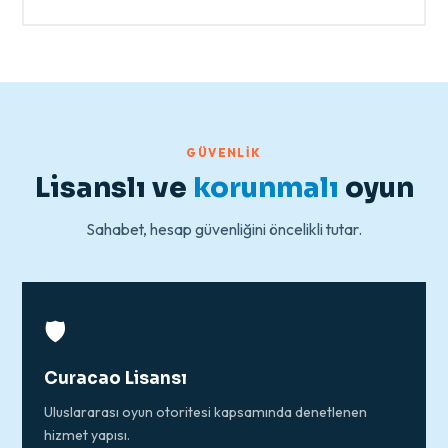
GÜVENLIK
Lisanslı ve
korunmalı
oyun
Sahabet, hesap güvenliğini öncelikli tutar.
🛡️
Curacao Lisansı
Uluslararası oyun otoritesi kapsamında denetlenen
hizmet yapısı.