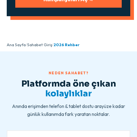
Ana Sayfa
/
Sahabet Giriş
/
2026 Rehber
NEDEN SAHABET?
Platformda öne çıkan
kolaylıklar
Anında erişimden telefon & tablet dostu arayüze kadar
günlük kullanımda fark yaratan noktalar.