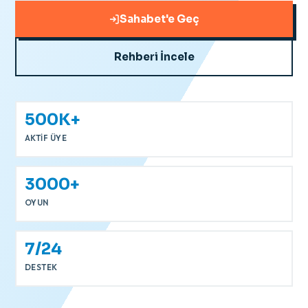
Sahabet'e Geç
Rehberi İncele
500K+
AKTIF ÜYE
3000+
OYUN
7/24
DESTEK