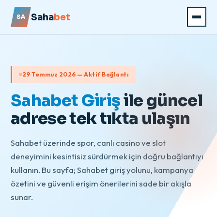
Saha
bet
SA
29 Temmuz 2026 — Aktif Bağlantı
Sahabet Giriş
ile güncel
adrese tek tıkta ulaşın
Sahabet üzerinde spor, canlı casino ve slot
deneyimini kesintisiz sürdürmek için doğru bağlantıyı
kullanın. Bu sayfa; Sahabet giriş yolunu, kampanya
özetini ve güvenli erişim önerilerini sade bir akışla
sunar.