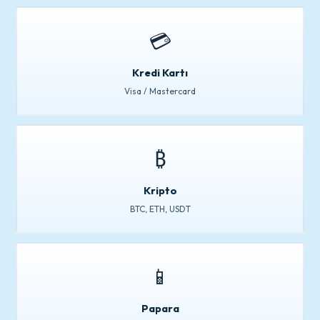
💳
Kredi Kartı
Visa / Mastercard
₿
Kripto
BTC, ETH, USDT
📱
Papara