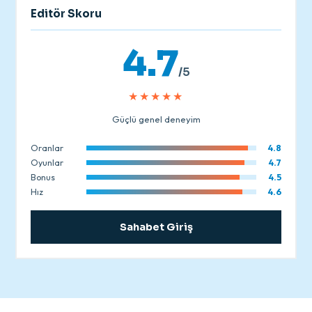
Editör Skoru
4.7
/5
★★★★★
Güçlü genel deneyim
Oranlar
4.8
Oyunlar
4.7
Bonus
4.5
Hız
4.6
Sahabet Giriş