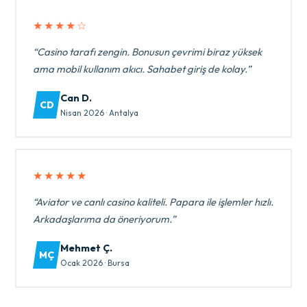
★★★★☆
“Casino tarafı zengin. Bonusun çevrimi biraz yüksek
ama mobil kullanım akıcı. Sahabet giriş de kolay.”
Can D.
CD
Nisan 2026 · Antalya
★★★★★
“Aviator ve canlı casino kaliteli. Papara ile işlemler hızlı.
Arkadaşlarıma da öneriyorum.”
Mehmet Ç.
MÇ
Ocak 2026 · Bursa