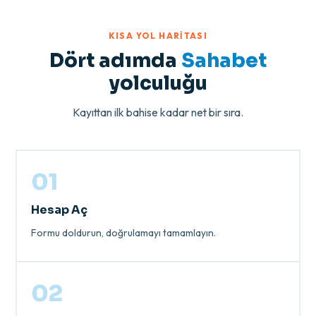
KISA YOL HARITASI
Dört adımda
Sahabet
yolculuğu
Kayıttan ilk bahise kadar net bir sıra.
01
Hesap Aç
Formu doldurun, doğrulamayı tamamlayın.
02