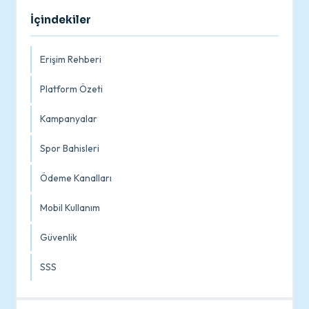
İçindekiler
Erişim Rehberi
Platform Özeti
Kampanyalar
Spor Bahisleri
Ödeme Kanalları
Mobil Kullanım
Güvenlik
SSS