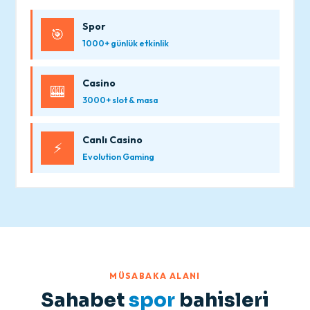
Spor
🎯
1000+ günlük etkinlik
Casino
🎰
3000+ slot & masa
Canlı Casino
⚡
Evolution Gaming
MÜSABAKA ALANI
Sahabet
spor
bahisleri