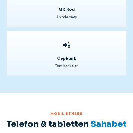
QR Kod
Anında onay
📲
Cepbank
Tüm bankalar
MOBIL REHBER
Telefon & tabletten
Sahabet