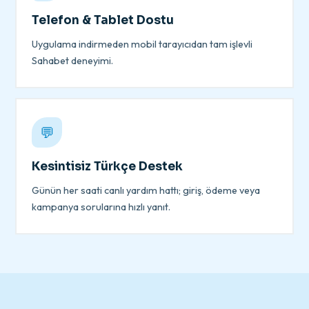
Telefon & Tablet Dostu
Uygulama indirmeden mobil tarayıcıdan tam işlevli
Sahabet deneyimi.
💬
Kesintisiz Türkçe Destek
Günün her saati canlı yardım hattı; giriş, ödeme veya
kampanya sorularına hızlı yanıt.