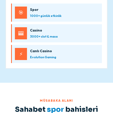
Spor
🎯
1000+ günlük etkinlik
Casino
🎰
3000+ slot & masa
Canlı Casino
⚡
Evolution Gaming
MÜSABAKA ALANI
Sahabet
spor
bahisleri