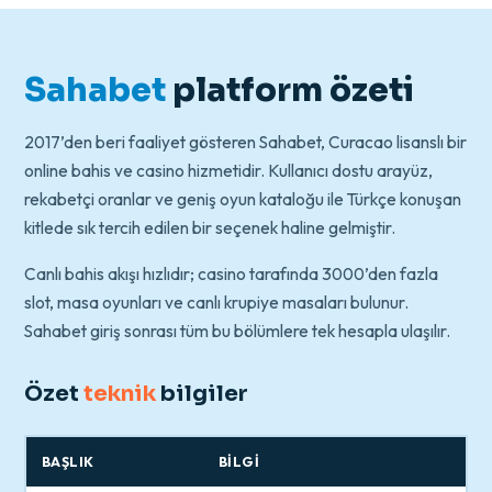
Sahabet
platform özeti
2017’den beri faaliyet gösteren Sahabet, Curacao lisanslı bir
online bahis ve casino hizmetidir. Kullanıcı dostu arayüz,
rekabetçi oranlar ve geniş oyun kataloğu ile Türkçe konuşan
kitlede sık tercih edilen bir seçenek haline gelmiştir.
Canlı bahis akışı hızlıdır; casino tarafında 3000’den fazla
slot, masa oyunları ve canlı krupiye masaları bulunur.
Sahabet giriş sonrası tüm bu bölümlere tek hesapla ulaşılır.
Özet
teknik
bilgiler
BAŞLIK
BILGI