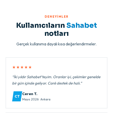
DENEYIMLER
Kullanıcıların
Sahabet
notları
Gerçek kullanıma dayalı kısa değerlendirmeler.
★★★★★
“İki yıldır Sahabet’teyim. Oranlar iyi, çekimler genelde
bir gün içinde geliyor. Canlı destek de hızlı.”
Ceren T.
CT
Mayıs 2026 · Ankara