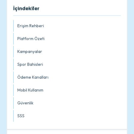
İçindekiler
Erişim Rehberi
Platform Özeti
Kampanyalar
Spor Bahisleri
Ödeme Kanalları
Mobil Kullanım
Güvenlik
SSS