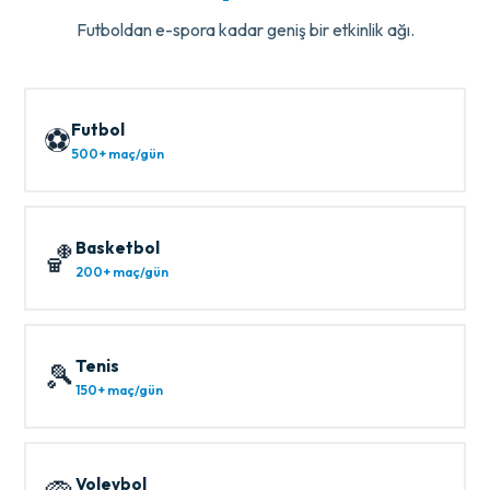
Futboldan e-spora kadar geniş bir etkinlik ağı.
Futbol
⚽
500+ maç/gün
Basketbol
🏀
200+ maç/gün
Tenis
🎾
150+ maç/gün
Voleybol