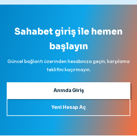
Sahabet giriş ile hemen
başlayın
Güncel bağlantı üzerinden hesabınıza geçin; karşılama
teklifini kaçırmayın.
Anında Giriş
Yeni Hesap Aç