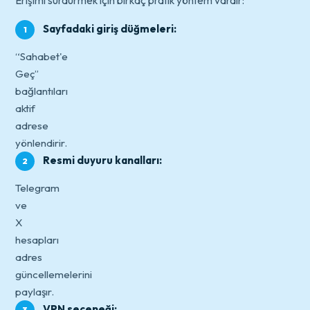
Erişimi sürdürmek için birkaç pratik yöntem vardır:
Sayfadaki giriş düğmeleri:
“Sahabet'e
Geç”
bağlantıları
aktif
adrese
yönlendirir.
Resmi duyuru kanalları:
Telegram
ve
X
hesapları
adres
güncellemelerini
paylaşır.
VPN seçeneği: