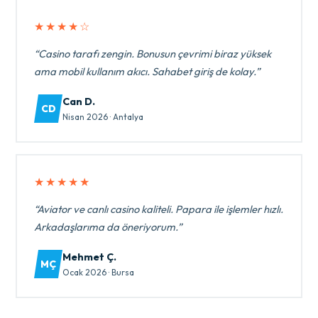
★★★★☆
“Casino tarafı zengin. Bonusun çevrimi biraz yüksek
ama mobil kullanım akıcı. Sahabet giriş de kolay.”
Can D.
CD
Nisan 2026 · Antalya
★★★★★
“Aviator ve canlı casino kaliteli. Papara ile işlemler hızlı.
Arkadaşlarıma da öneriyorum.”
Mehmet Ç.
MÇ
Ocak 2026 · Bursa