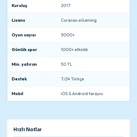
Kuruluş
2017
Lisans
Curacao eGaming
Oyun sayısı
3000+
Günlük spor
1000+ etkinlik
Min. yatırım
50 TL
Destek
7/24 Türkçe
Mobil
iOS & Android tarayıcı
Hızlı Notlar