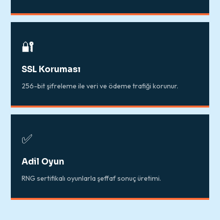
🔐
SSL Koruması
256-bit şifreleme ile veri ve ödeme trafiği korunur.
✅
Adil Oyun
RNG sertifikalı oyunlarla şeffaf sonuç üretimi.