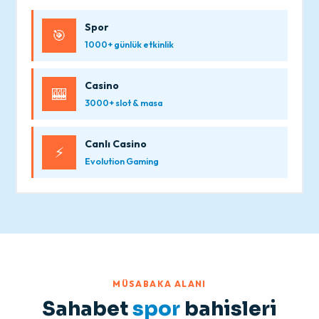
Spor
🎯
1000+ günlük etkinlik
Casino
🎰
3000+ slot & masa
Canlı Casino
⚡
Evolution Gaming
MÜSABAKA ALANI
Sahabet
spor
bahisleri