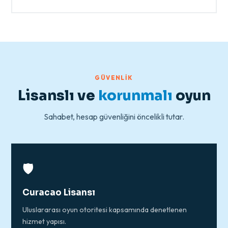
GÜVENLIK
Lisanslı ve
korunmalı
oyun
Sahabet, hesap güvenliğini öncelikli tutar.
🛡️
Curacao Lisansı
Uluslararası oyun otoritesi kapsamında denetlenen
hizmet yapısı.