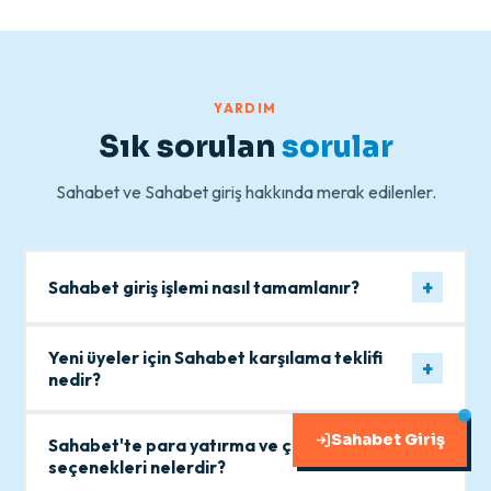
YARDIM
Sık sorulan
sorular
Sahabet ve Sahabet giriş hakkında merak edilenler.
+
Sahabet giriş işlemi nasıl tamamlanır?
Güncel Sahabet giriş bağlantısını açın, kullanıcı
Yeni üyeler için Sahabet karşılama teklifi
bilgilerinizi girin. İlk kez geliyorsanız kayıt formunu
+
nedir?
doldurarak hesap açabilirsiniz. Engelleme durumunda
bu sayfadaki aktif linki tercih edin.
İlk yatırımlarda %200'e varan karşılama bonusu ve 250
Sahabet Giriş
Sahabet'te para yatırma ve çekme
freespin sunulabilir. Kampanya koşulları ve çevrim
+
seçenekleri nelerdir?
kuralları hesabınızdaki promosyon panelinde güncel