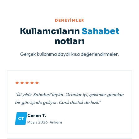
DENEYIMLER
Kullanıcıların
Sahabet
notları
Gerçek kullanıma dayalı kısa değerlendirmeler.
★★★★★
“İki yıldır Sahabet’teyim. Oranlar iyi, çekimler genelde
bir gün içinde geliyor. Canlı destek de hızlı.”
Ceren T.
CT
Mayıs 2026 · Ankara