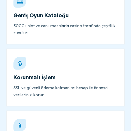
🎰
Geniş Oyun Kataloğu
3000+ slot ve canlı masalarla casino tarafında çeşitlilik
sunulur.
🔒
Korunmalı İşlem
SSL ve güvenli ödeme katmanları hesap ile finansal
verilerinizi korur.
📱