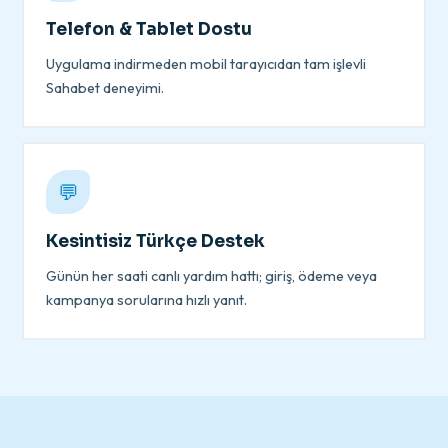
Telefon & Tablet Dostu
Uygulama indirmeden mobil tarayıcıdan tam işlevli
Sahabet deneyimi.
💬
Kesintisiz Türkçe Destek
Günün her saati canlı yardım hattı; giriş, ödeme veya
kampanya sorularına hızlı yanıt.