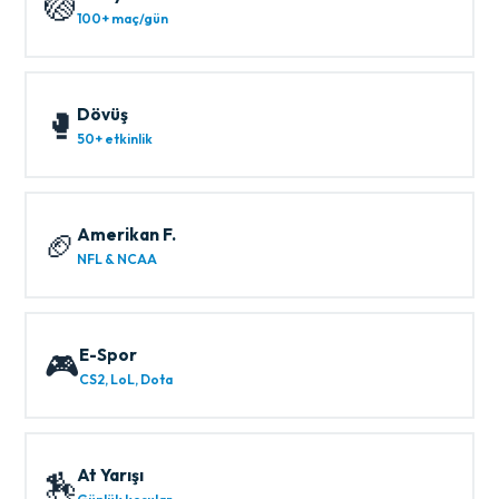
🏐
100+ maç/gün
Dövüş
🥊
50+ etkinlik
Amerikan F.
🏈
NFL & NCAA
E-Spor
🎮
CS2, LoL, Dota
At Yarışı
🏇