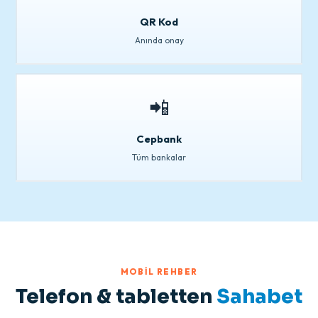
QR Kod
Anında onay
📲
Cepbank
Tüm bankalar
MOBIL REHBER
Telefon & tabletten
Sahabet