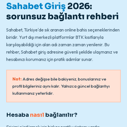
Sahabet Giriş
2026:
sorunsuz bağlantı rehberi
Sahabet, Türkiye'de sık aranan online bahis seçeneklerinden
biridir. Yurt dışı merkezli platformlar BTK kısıtlarıyla
karşılaşabildiği için alan adı zaman zaman yenilenir. Bu
rehber, Sahabet giriş adresine güvenli şekilde ulaşmanız ve
hesabınızı korumanız için pratik adımlar sunar.
Not:
Adres değişse bile bakiyeniz, bonuslarınız ve
profil bilgileriniz aynı kalır. Yalnızca güncel bağlantıyı
kullanmanız yeterlidir.
Hesaba
nasıl
bağlanılır?