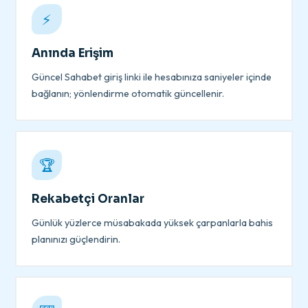
⚡
Anında Erişim
Güncel Sahabet giriş linki ile hesabınıza saniyeler içinde
bağlanın; yönlendirme otomatik güncellenir.
🏆
Rekabetçi Oranlar
Günlük yüzlerce müsabakada yüksek çarpanlarla bahis
planınızı güçlendirin.