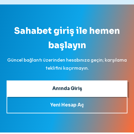
Sahabet giriş ile hemen
başlayın
Güncel bağlantı üzerinden hesabınıza geçin; karşılama
teklifini kaçırmayın.
Anında Giriş
Yeni Hesap Aç