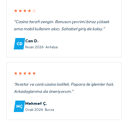
★★★★☆
“Casino tarafı zengin. Bonusun çevrimi biraz yüksek
ama mobil kullanım akıcı. Sahabet giriş de kolay.”
Can D.
CD
Nisan 2026 · Antalya
★★★★★
“Aviator ve canlı casino kaliteli. Papara ile işlemler hızlı.
Arkadaşlarıma da öneriyorum.”
Mehmet Ç.
MÇ
Ocak 2026 · Bursa