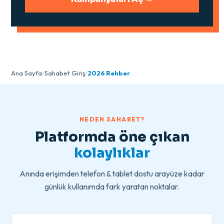
Ana Sayfa
/
Sahabet Giriş
/
2026 Rehber
NEDEN SAHABET?
Platformda öne çıkan
kolaylıklar
Anında erişimden telefon & tablet dostu arayüze kadar
günlük kullanımda fark yaratan noktalar.