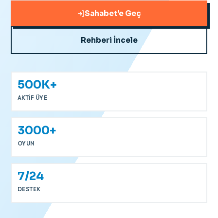
Sahabet'e Geç
Rehberi İncele
500K+
AKTIF ÜYE
3000+
OYUN
7/24
DESTEK