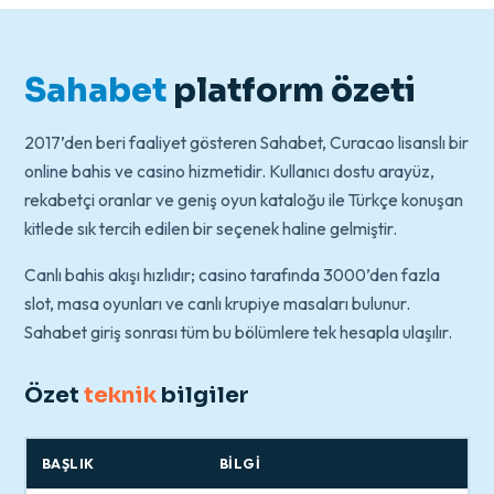
Sahabet
platform özeti
2017’den beri faaliyet gösteren Sahabet, Curacao lisanslı bir
online bahis ve casino hizmetidir. Kullanıcı dostu arayüz,
rekabetçi oranlar ve geniş oyun kataloğu ile Türkçe konuşan
kitlede sık tercih edilen bir seçenek haline gelmiştir.
Canlı bahis akışı hızlıdır; casino tarafında 3000’den fazla
slot, masa oyunları ve canlı krupiye masaları bulunur.
Sahabet giriş sonrası tüm bu bölümlere tek hesapla ulaşılır.
Özet
teknik
bilgiler
BAŞLIK
BILGI