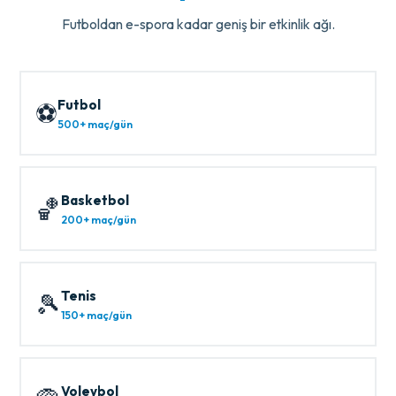
Futboldan e-spora kadar geniş bir etkinlik ağı.
Futbol
⚽
500+ maç/gün
Basketbol
🏀
200+ maç/gün
Tenis
🎾
150+ maç/gün
Voleybol