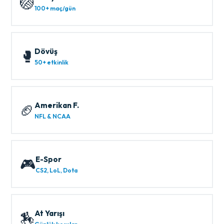
🏐
100+ maç/gün
Dövüş
🥊
50+ etkinlik
Amerikan F.
🏈
NFL & NCAA
E-Spor
🎮
CS2, LoL, Dota
At Yarışı
🏇