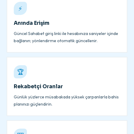
⚡
Anında Erişim
Güncel Sahabet giriş linki ile hesabınıza saniyeler içinde
bağlanın; yönlendirme otomatik güncellenir.
🏆
Rekabetçi Oranlar
Günlük yüzlerce müsabakada yüksek çarpanlarla bahis
planınızı güçlendirin.