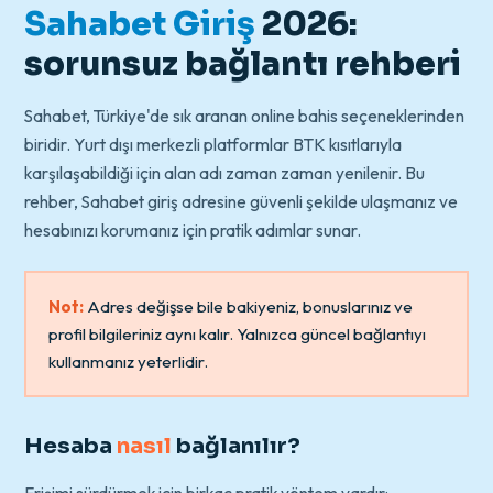
Sahabet Giriş
2026:
sorunsuz bağlantı rehberi
Sahabet, Türkiye'de sık aranan online bahis seçeneklerinden
biridir. Yurt dışı merkezli platformlar BTK kısıtlarıyla
karşılaşabildiği için alan adı zaman zaman yenilenir. Bu
rehber, Sahabet giriş adresine güvenli şekilde ulaşmanız ve
hesabınızı korumanız için pratik adımlar sunar.
Not:
Adres değişse bile bakiyeniz, bonuslarınız ve
profil bilgileriniz aynı kalır. Yalnızca güncel bağlantıyı
kullanmanız yeterlidir.
Hesaba
nasıl
bağlanılır?