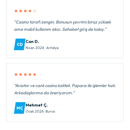
★★★★☆
“Casino tarafı zengin. Bonusun çevrimi biraz yüksek
ama mobil kullanım akıcı. Sahabet giriş de kolay.”
Can D.
CD
Nisan 2026 · Antalya
★★★★★
“Aviator ve canlı casino kaliteli. Papara ile işlemler hızlı.
Arkadaşlarıma da öneriyorum.”
Mehmet Ç.
MÇ
Ocak 2026 · Bursa