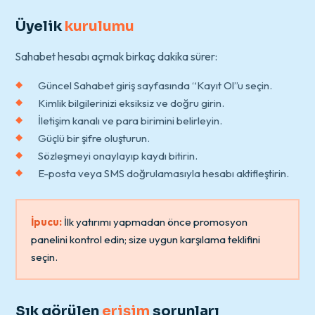
Üyelik
kurulumu
Sahabet hesabı açmak birkaç dakika sürer:
Güncel Sahabet giriş sayfasında “Kayıt Ol”u seçin.
Kimlik bilgilerinizi eksiksiz ve doğru girin.
İletişim kanalı ve para birimini belirleyin.
Güçlü bir şifre oluşturun.
Sözleşmeyi onaylayıp kaydı bitirin.
E-posta veya SMS doğrulamasıyla hesabı aktifleştirin.
İpucu:
İlk yatırımı yapmadan önce promosyon
panelini kontrol edin; size uygun karşılama teklifini
seçin.
Sık görülen
erişim
sorunları