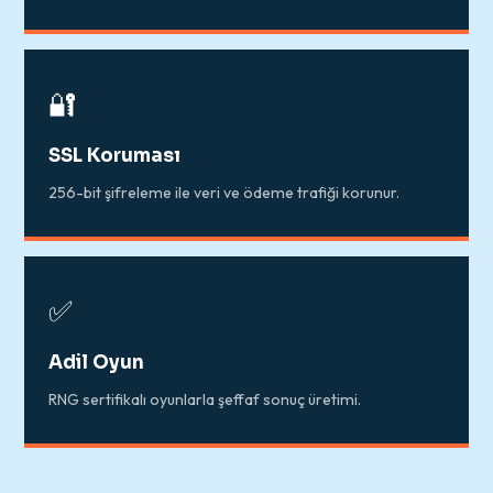
🔐
SSL Koruması
256-bit şifreleme ile veri ve ödeme trafiği korunur.
✅
Adil Oyun
RNG sertifikalı oyunlarla şeffaf sonuç üretimi.