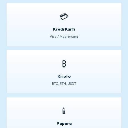
💳
Kredi Kartı
Visa / Mastercard
₿
Kripto
BTC, ETH, USDT
📱
Papara