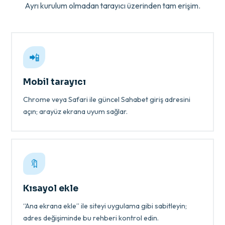
Ayrı kurulum olmadan tarayıcı üzerinden tam erişim.
📲
Mobil tarayıcı
Chrome veya Safari ile güncel Sahabet giriş adresini
açın; arayüz ekrana uyum sağlar.
🔖
Kısayol ekle
“Ana ekrana ekle” ile siteyi uygulama gibi sabitleyin;
adres değişiminde bu rehberi kontrol edin.