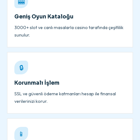
🎰
Geniş Oyun Kataloğu
3000+ slot ve canlı masalarla casino tarafında çeşitlilik
sunulur.
🔒
Korunmalı İşlem
SSL ve güvenli ödeme katmanları hesap ile finansal
verilerinizi korur.
📱