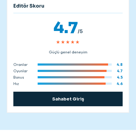
Editör Skoru
4.7
/5
★★★★★
Güçlü genel deneyim
Oranlar
4.8
Oyunlar
4.7
Bonus
4.5
Hız
4.6
Sahabet Giriş