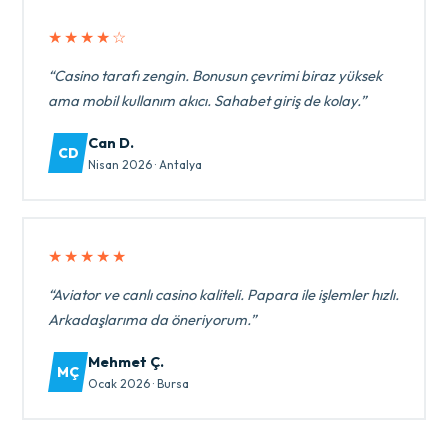
★★★★☆
“Casino tarafı zengin. Bonusun çevrimi biraz yüksek
ama mobil kullanım akıcı. Sahabet giriş de kolay.”
Can D.
CD
Nisan 2026 · Antalya
★★★★★
“Aviator ve canlı casino kaliteli. Papara ile işlemler hızlı.
Arkadaşlarıma da öneriyorum.”
Mehmet Ç.
MÇ
Ocak 2026 · Bursa