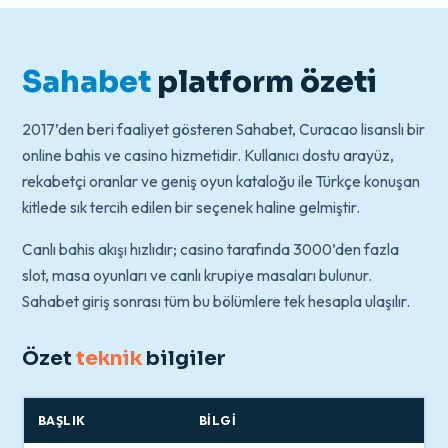
Sahabet
platform özeti
2017’den beri faaliyet gösteren Sahabet, Curacao lisanslı bir
online bahis ve casino hizmetidir. Kullanıcı dostu arayüz,
rekabetçi oranlar ve geniş oyun kataloğu ile Türkçe konuşan
kitlede sık tercih edilen bir seçenek haline gelmiştir.
Canlı bahis akışı hızlıdır; casino tarafında 3000’den fazla
slot, masa oyunları ve canlı krupiye masaları bulunur.
Sahabet giriş sonrası tüm bu bölümlere tek hesapla ulaşılır.
Özet
teknik
bilgiler
BAŞLIK
BILGI