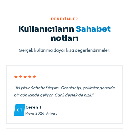
DENEYIMLER
Kullanıcıların
Sahabet
notları
Gerçek kullanıma dayalı kısa değerlendirmeler.
★★★★★
“İki yıldır Sahabet’teyim. Oranlar iyi, çekimler genelde
bir gün içinde geliyor. Canlı destek de hızlı.”
Ceren T.
CT
Mayıs 2026 · Ankara