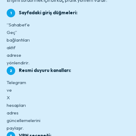
Erişimi sürdürmek için birkaç pratik yöntem vardır:
Sayfadaki giriş düğmeleri:
“Sahabet'e
Geç”
bağlantıları
aktif
adrese
yönlendirir.
Resmi duyuru kanalları:
Telegram
ve
X
hesapları
adres
güncellemelerini
paylaşır.
VPN seçeneği: