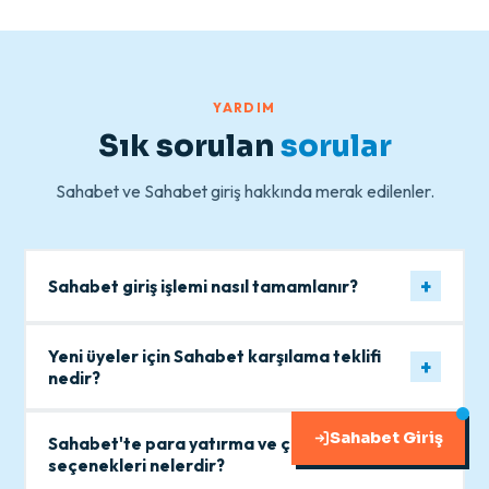
YARDIM
Sık sorulan
sorular
Sahabet ve Sahabet giriş hakkında merak edilenler.
+
Sahabet giriş işlemi nasıl tamamlanır?
Güncel Sahabet giriş bağlantısını açın, kullanıcı
Yeni üyeler için Sahabet karşılama teklifi
bilgilerinizi girin. İlk kez geliyorsanız kayıt formunu
+
nedir?
doldurarak hesap açabilirsiniz. Engelleme durumunda
bu sayfadaki aktif linki tercih edin.
İlk yatırımlarda %200'e varan karşılama bonusu ve 250
Sahabet Giriş
Sahabet'te para yatırma ve çekme
freespin sunulabilir. Kampanya koşulları ve çevrim
+
seçenekleri nelerdir?
kuralları hesabınızdaki promosyon panelinde güncel