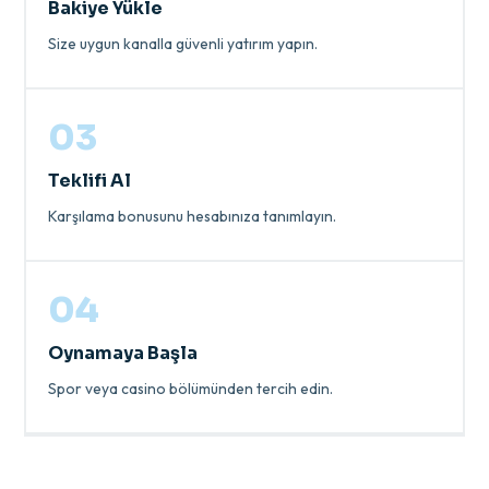
Bakiye Yükle
Size uygun kanalla güvenli yatırım yapın.
03
Teklifi Al
Karşılama bonusunu hesabınıza tanımlayın.
04
Oynamaya Başla
Spor veya casino bölümünden tercih edin.