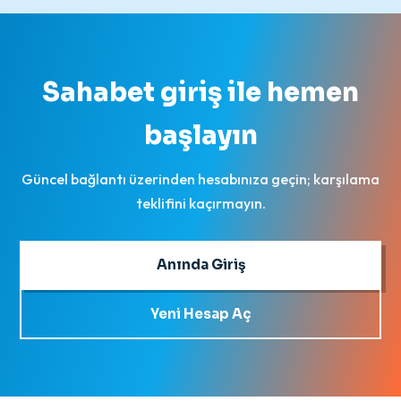
Sahabet giriş ile hemen
başlayın
Güncel bağlantı üzerinden hesabınıza geçin; karşılama
teklifini kaçırmayın.
Anında Giriş
Yeni Hesap Aç