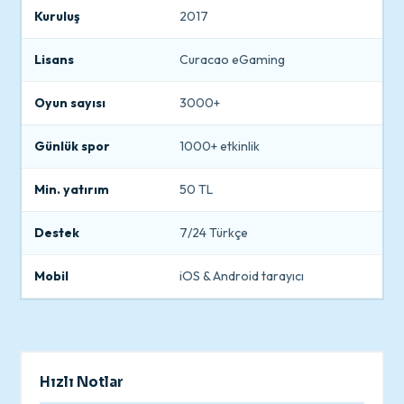
Kuruluş
2017
Lisans
Curacao eGaming
Oyun sayısı
3000+
Günlük spor
1000+ etkinlik
Min. yatırım
50 TL
Destek
7/24 Türkçe
Mobil
iOS & Android tarayıcı
Hızlı Notlar