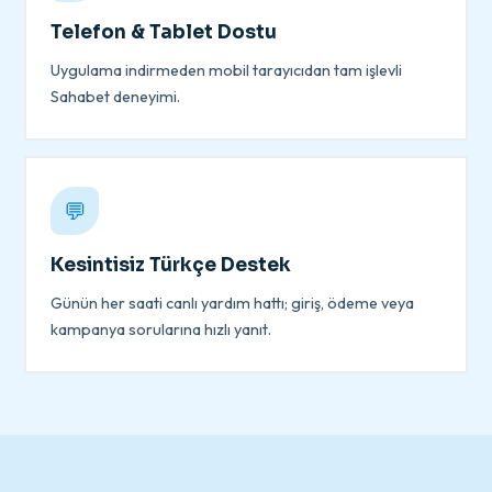
Telefon & Tablet Dostu
Uygulama indirmeden mobil tarayıcıdan tam işlevli
Sahabet deneyimi.
💬
Kesintisiz Türkçe Destek
Günün her saati canlı yardım hattı; giriş, ödeme veya
kampanya sorularına hızlı yanıt.