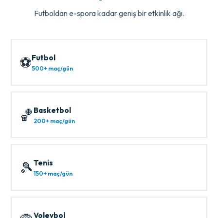
Futboldan e-spora kadar geniş bir etkinlik ağı.
Futbol
⚽
500+ maç/gün
Basketbol
🏀
200+ maç/gün
Tenis
🎾
150+ maç/gün
Voleybol