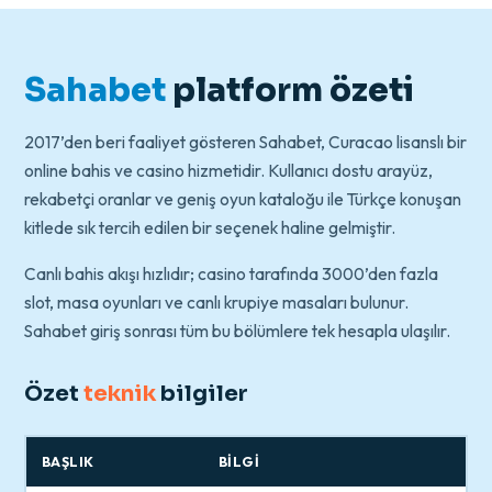
Sahabet
platform özeti
2017’den beri faaliyet gösteren Sahabet, Curacao lisanslı bir
online bahis ve casino hizmetidir. Kullanıcı dostu arayüz,
rekabetçi oranlar ve geniş oyun kataloğu ile Türkçe konuşan
kitlede sık tercih edilen bir seçenek haline gelmiştir.
Canlı bahis akışı hızlıdır; casino tarafında 3000’den fazla
slot, masa oyunları ve canlı krupiye masaları bulunur.
Sahabet giriş sonrası tüm bu bölümlere tek hesapla ulaşılır.
Özet
teknik
bilgiler
BAŞLIK
BILGI