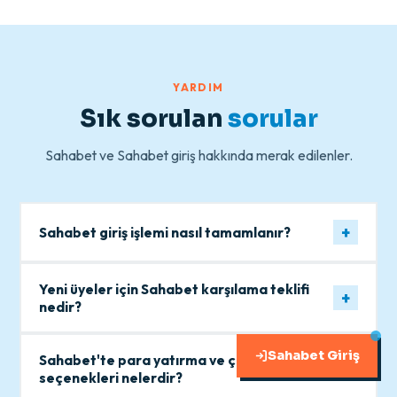
YARDIM
Sık sorulan
sorular
Sahabet ve Sahabet giriş hakkında merak edilenler.
+
Sahabet giriş işlemi nasıl tamamlanır?
Güncel Sahabet giriş bağlantısını açın, kullanıcı
Yeni üyeler için Sahabet karşılama teklifi
bilgilerinizi girin. İlk kez geliyorsanız kayıt formunu
+
nedir?
doldurarak hesap açabilirsiniz. Engelleme durumunda
bu sayfadaki aktif linki tercih edin.
İlk yatırımlarda %200'e varan karşılama bonusu ve 250
Sahabet Giriş
Sahabet'te para yatırma ve çekme
freespin sunulabilir. Kampanya koşulları ve çevrim
+
seçenekleri nelerdir?
kuralları hesabınızdaki promosyon panelinde güncel