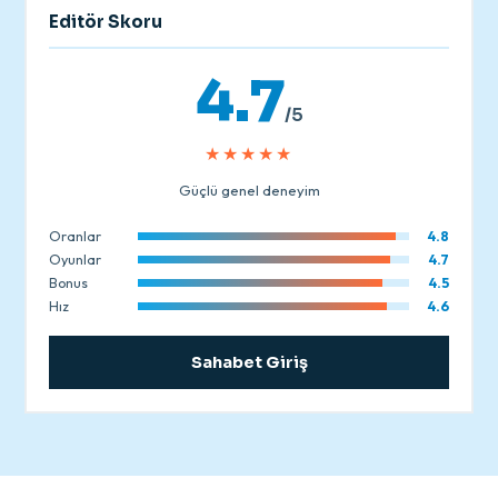
Editör Skoru
4.7
/5
★★★★★
Güçlü genel deneyim
Oranlar
4.8
Oyunlar
4.7
Bonus
4.5
Hız
4.6
Sahabet Giriş