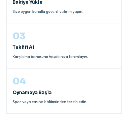
Bakiye Yükle
Size uygun kanalla güvenli yatırım yapın.
03
Teklifi Al
Karşılama bonusunu hesabınıza tanımlayın.
04
Oynamaya Başla
Spor veya casino bölümünden tercih edin.