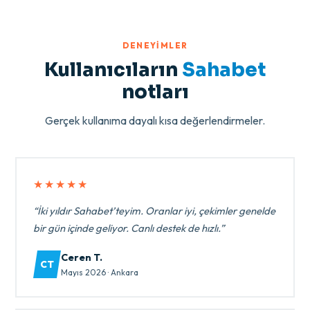
DENEYIMLER
Kullanıcıların
Sahabet
notları
Gerçek kullanıma dayalı kısa değerlendirmeler.
★★★★★
“İki yıldır Sahabet’teyim. Oranlar iyi, çekimler genelde
bir gün içinde geliyor. Canlı destek de hızlı.”
Ceren T.
CT
Mayıs 2026 · Ankara