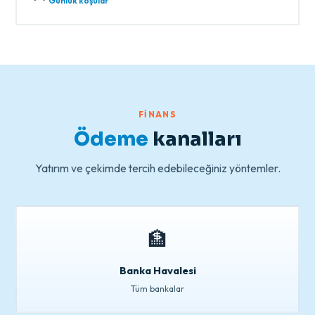
Günlük koşular
FINANS
Ödeme
kanalları
Yatırım ve çekimde tercih edebileceğiniz yöntemler.
🏦
Banka Havalesi
Tüm bankalar