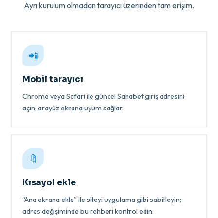
Ayrı kurulum olmadan tarayıcı üzerinden tam erişim.
📲
Mobil tarayıcı
Chrome veya Safari ile güncel Sahabet giriş adresini
açın; arayüz ekrana uyum sağlar.
🔖
Kısayol ekle
“Ana ekrana ekle” ile siteyi uygulama gibi sabitleyin;
adres değişiminde bu rehberi kontrol edin.