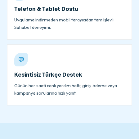
Telefon & Tablet Dostu
Uygulama indirmeden mobil tarayıcıdan tam işlevli
Sahabet deneyimi.
💬
Kesintisiz Türkçe Destek
Günün her saati canlı yardım hattı; giriş, ödeme veya
kampanya sorularına hızlı yanıt.