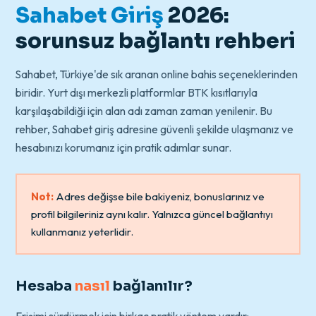
Sahabet Giriş
2026:
sorunsuz bağlantı rehberi
Sahabet, Türkiye'de sık aranan online bahis seçeneklerinden
biridir. Yurt dışı merkezli platformlar BTK kısıtlarıyla
karşılaşabildiği için alan adı zaman zaman yenilenir. Bu
rehber, Sahabet giriş adresine güvenli şekilde ulaşmanız ve
hesabınızı korumanız için pratik adımlar sunar.
Not:
Adres değişse bile bakiyeniz, bonuslarınız ve
profil bilgileriniz aynı kalır. Yalnızca güncel bağlantıyı
kullanmanız yeterlidir.
Hesaba
nasıl
bağlanılır?