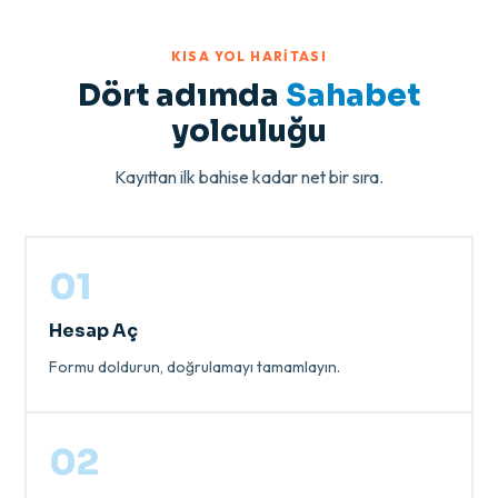
KISA YOL HARITASI
Dört adımda
Sahabet
yolculuğu
Kayıttan ilk bahise kadar net bir sıra.
01
Hesap Aç
Formu doldurun, doğrulamayı tamamlayın.
02