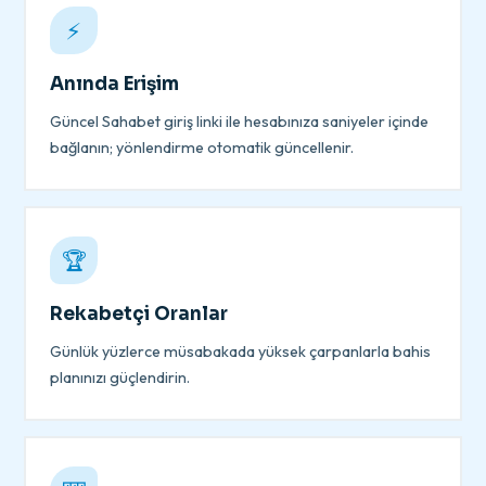
⚡
Anında Erişim
Güncel Sahabet giriş linki ile hesabınıza saniyeler içinde
bağlanın; yönlendirme otomatik güncellenir.
🏆
Rekabetçi Oranlar
Günlük yüzlerce müsabakada yüksek çarpanlarla bahis
planınızı güçlendirin.