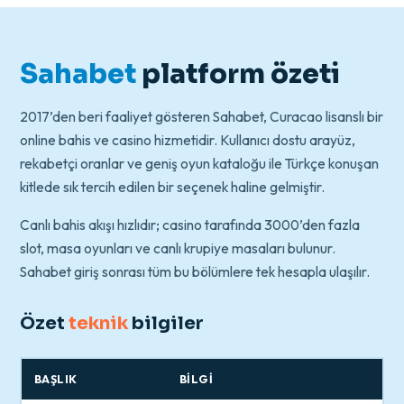
Sahabet
platform özeti
2017’den beri faaliyet gösteren Sahabet, Curacao lisanslı bir
online bahis ve casino hizmetidir. Kullanıcı dostu arayüz,
rekabetçi oranlar ve geniş oyun kataloğu ile Türkçe konuşan
kitlede sık tercih edilen bir seçenek haline gelmiştir.
Canlı bahis akışı hızlıdır; casino tarafında 3000’den fazla
slot, masa oyunları ve canlı krupiye masaları bulunur.
Sahabet giriş sonrası tüm bu bölümlere tek hesapla ulaşılır.
Özet
teknik
bilgiler
BAŞLIK
BILGI