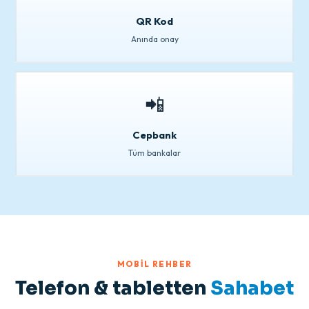
QR Kod
Anında onay
📲
Cepbank
Tüm bankalar
MOBIL REHBER
Telefon & tabletten
Sahabet