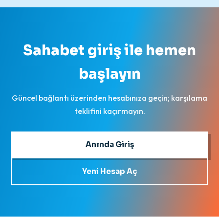
Sahabet giriş ile hemen
başlayın
Güncel bağlantı üzerinden hesabınıza geçin; karşılama
teklifini kaçırmayın.
Anında Giriş
Yeni Hesap Aç