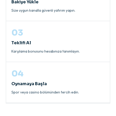
Bakiye Yükle
Size uygun kanalla güvenli yatırım yapın.
03
Teklifi Al
Karşılama bonusunu hesabınıza tanımlayın.
04
Oynamaya Başla
Spor veya casino bölümünden tercih edin.