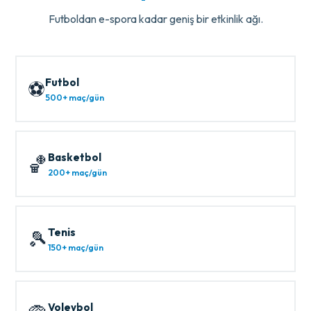
Futboldan e-spora kadar geniş bir etkinlik ağı.
Futbol
⚽
500+ maç/gün
Basketbol
🏀
200+ maç/gün
Tenis
🎾
150+ maç/gün
Voleybol