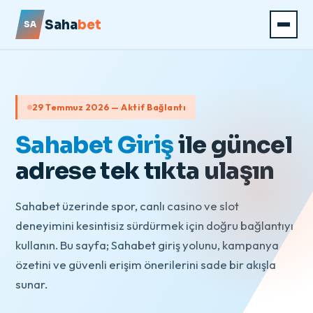
Saha
bet
SA
29 Temmuz 2026 — Aktif Bağlantı
Sahabet Giriş
ile güncel
adrese tek tıkta ulaşın
Sahabet üzerinde spor, canlı casino ve slot
deneyimini kesintisiz sürdürmek için doğru bağlantıyı
kullanın. Bu sayfa; Sahabet giriş yolunu, kampanya
özetini ve güvenli erişim önerilerini sade bir akışla
sunar.