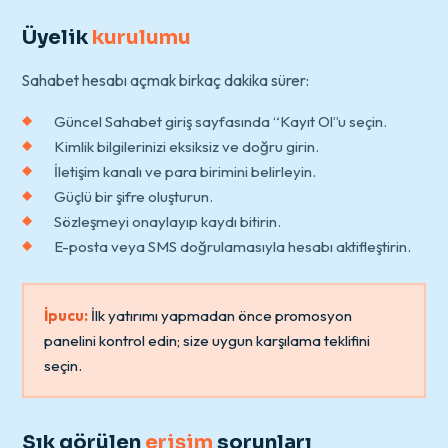
Üyelik
kurulumu
Sahabet hesabı açmak birkaç dakika sürer:
Güncel Sahabet giriş sayfasında “Kayıt Ol”u seçin.
Kimlik bilgilerinizi eksiksiz ve doğru girin.
İletişim kanalı ve para birimini belirleyin.
Güçlü bir şifre oluşturun.
Sözleşmeyi onaylayıp kaydı bitirin.
E-posta veya SMS doğrulamasıyla hesabı aktifleştirin.
İpucu:
İlk yatırımı yapmadan önce promosyon
panelini kontrol edin; size uygun karşılama teklifini
seçin.
Sık görülen
erişim
sorunları