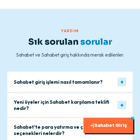
YARDIM
Sık sorulan
sorular
Sahabet ve Sahabet giriş hakkında merak edilenler.
+
Sahabet giriş işlemi nasıl tamamlanır?
Güncel Sahabet giriş bağlantısını açın, kullanıcı
Yeni üyeler için Sahabet karşılama teklifi
bilgilerinizi girin. İlk kez geliyorsanız kayıt formunu
+
nedir?
doldurarak hesap açabilirsiniz. Engelleme durumunda
bu sayfadaki aktif linki tercih edin.
İlk yatırımlarda %200'e varan karşılama bonusu ve 250
Sahabet Giriş
Sahabet'te para yatırma ve çekme
freespin sunulabilir. Kampanya koşulları ve çevrim
+
seçenekleri nelerdir?
kuralları hesabınızdaki promosyon panelinde güncel