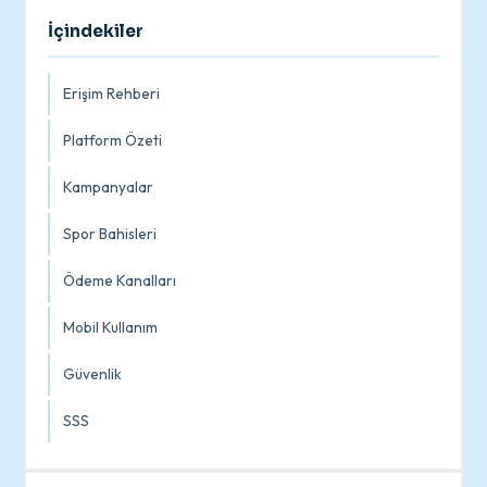
İçindekiler
Erişim Rehberi
Platform Özeti
Kampanyalar
Spor Bahisleri
Ödeme Kanalları
Mobil Kullanım
Güvenlik
SSS