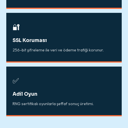
🔐
SSL Koruması
256-bit şifreleme ile veri ve ödeme trafiği korunur.
✅
Adil Oyun
RNG sertifikalı oyunlarla şeffaf sonuç üretimi.