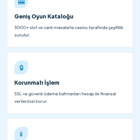
🎰
Geniş Oyun Kataloğu
3000+ slot ve canlı masalarla casino tarafında çeşitlilik
sunulur.
🔒
Korunmalı İşlem
SSL ve güvenli ödeme katmanları hesap ile finansal
verilerinizi korur.
📱