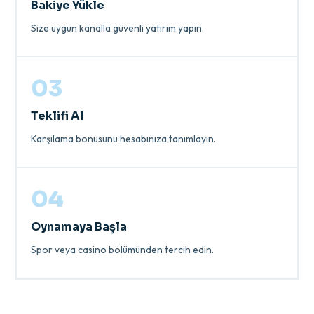
Bakiye Yükle
Size uygun kanalla güvenli yatırım yapın.
03
Teklifi Al
Karşılama bonusunu hesabınıza tanımlayın.
04
Oynamaya Başla
Spor veya casino bölümünden tercih edin.