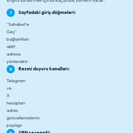
Erişimi sürdürmek için birkaç pratik yöntem vardır:
Sayfadaki giriş düğmeleri:
“Sahabet'e
Geç”
bağlantıları
aktif
adrese
yönlendirir.
Resmi duyuru kanalları:
Telegram
ve
X
hesapları
adres
güncellemelerini
paylaşır.
VPN seçeneği: