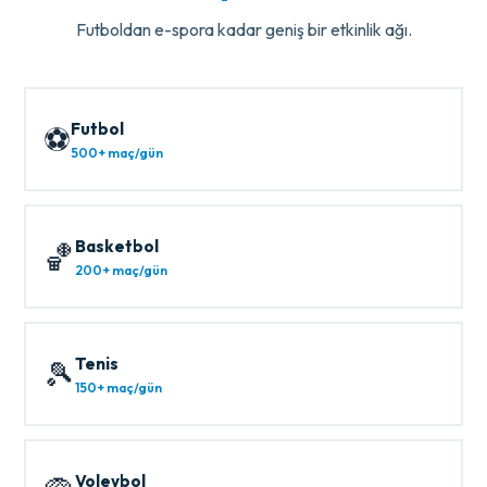
Futboldan e-spora kadar geniş bir etkinlik ağı.
Futbol
⚽
500+ maç/gün
Basketbol
🏀
200+ maç/gün
Tenis
🎾
150+ maç/gün
Voleybol