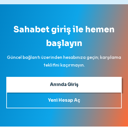
Sahabet giriş ile hemen
başlayın
Güncel bağlantı üzerinden hesabınıza geçin; karşılama
teklifini kaçırmayın.
Anında Giriş
Yeni Hesap Aç