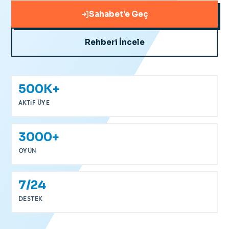
Sahabet'e Geç
Rehberi İncele
500K+
AKTIF ÜYE
3000+
OYUN
7/24
DESTEK