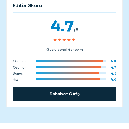
Editör Skoru
4.7
/5
★★★★★
Güçlü genel deneyim
Oranlar
4.8
Oyunlar
4.7
Bonus
4.5
Hız
4.6
Sahabet Giriş