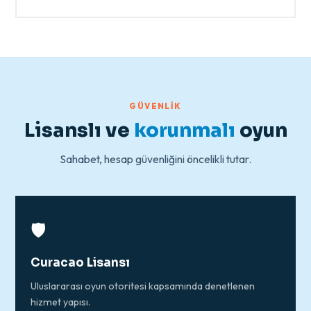
GÜVENLIK
Lisanslı ve
korunmalı
oyun
Sahabet, hesap güvenliğini öncelikli tutar.
🛡️
Curacao Lisansı
Uluslararası oyun otoritesi kapsamında denetlenen
hizmet yapısı.