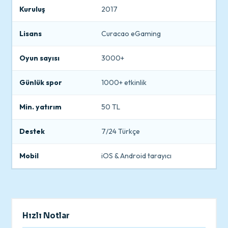
Kuruluş
2017
Lisans
Curacao eGaming
Oyun sayısı
3000+
Günlük spor
1000+ etkinlik
Min. yatırım
50 TL
Destek
7/24 Türkçe
Mobil
iOS & Android tarayıcı
Hızlı Notlar