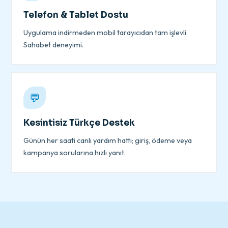
Telefon & Tablet Dostu
Uygulama indirmeden mobil tarayıcıdan tam işlevli
Sahabet deneyimi.
💬
Kesintisiz Türkçe Destek
Günün her saati canlı yardım hattı; giriş, ödeme veya
kampanya sorularına hızlı yanıt.