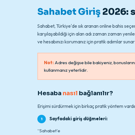
Sahabet Giriş
2026: s
Sahabet, Türkiye'de sık aranan online bahis seçene
karşılaşabildiği için alan adı zaman zaman yenile
ve hesabınızı korumanız için pratik adımlar sunar
Not:
Adres değişse bile bakiyeniz, bonuslarınız 
kullanmanız yeterlidir.
Hesaba
nasıl
bağlanılır?
Erişimi sürdürmek için birkaç pratik yöntem vardı
Sayfadaki giriş düğmeleri:
“Sahabet'e