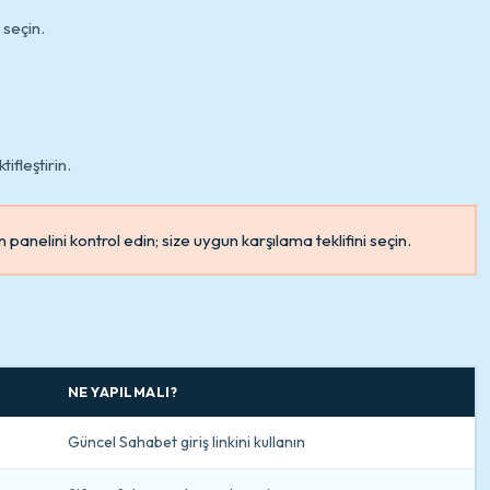
 seçin.
fleştirin.
nelini kontrol edin; size uygun karşılama teklifini seçin.
NE YAPILMALI?
Güncel Sahabet giriş linkini kullanın