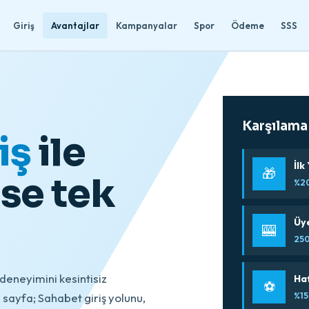
Giriş
Avantajlar
Kampanyalar
Spor
Ödeme
SSS
Karşılama
iş
ile
İlk
🎁
se tek
%20
Üye
🎰
250
 deneyimini kesintisiz
Ha
⚽
 sayfa; Sahabet giriş yolunu,
%15