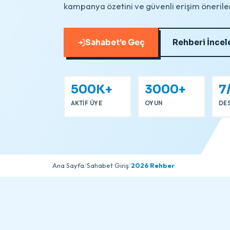
kampanya özetini ve güvenli erişim önerileri
Sahabet'e Geç
Rehberi İncel
500K+
3000+
7
AKTIF ÜYE
OYUN
DE
Ana Sayfa
/
Sahabet Giriş
/
2026 Rehber