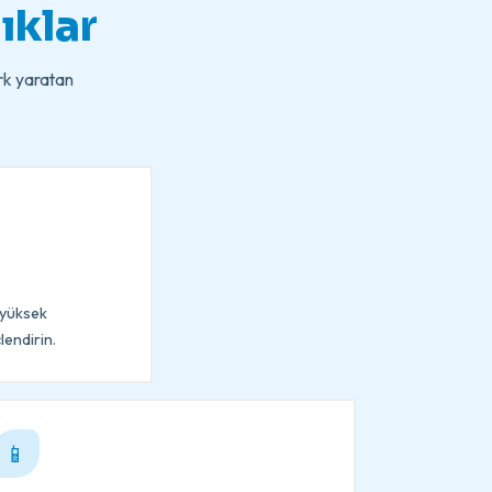
ıklar
rk yaratan
 yüksek
lendirin.
📱