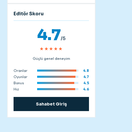
Editör Skoru
4.7
/5
★★★★★
Güçlü genel deneyim
Oranlar
4.8
Oyunlar
4.7
Bonus
4.5
Hız
4.6
Sahabet Giriş