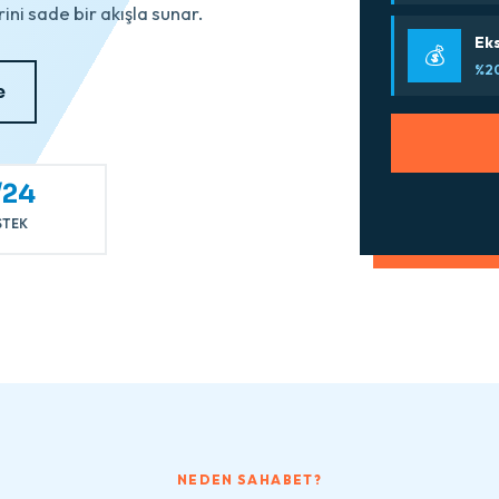
ni sade bir akışla sunar.
Eks
💰
%20
e
/24
STEK
NEDEN SAHABET?