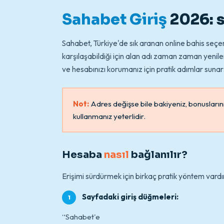
Sahabet Giriş
2026: s
Sahabet, Türkiye'de sık aranan online bahis seçene
karşılaşabildiği için alan adı zaman zaman yenile
ve hesabınızı korumanız için pratik adımlar sunar
Not:
Adres değişse bile bakiyeniz, bonuslarınız 
kullanmanız yeterlidir.
Hesaba
nasıl
bağlanılır?
Erişimi sürdürmek için birkaç pratik yöntem vardı
Sayfadaki giriş düğmeleri:
“Sahabet'e