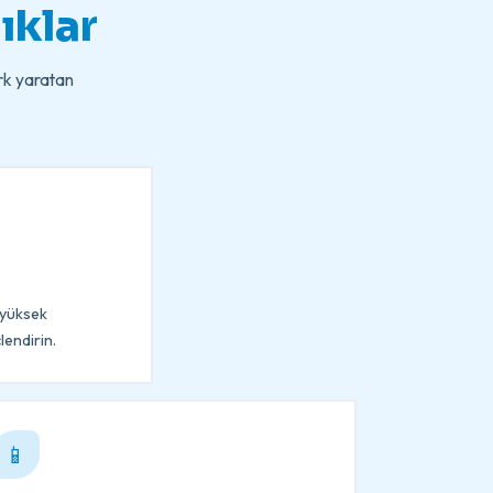
ıklar
rk yaratan
 yüksek
lendirin.
📱