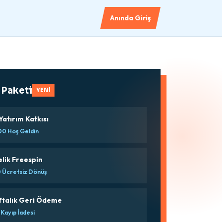
Anında Giriş
 Paketi
YENİ
 Yatırım Katkısı
0 Hoş Geldin
lik Freespin
 Ücretsiz Dönüş
ftalık Geri Ödeme
 Kayıp İadesi