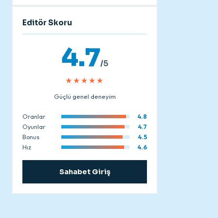
Editör Skoru
4.7
/5
★★★★★
Güçlü genel deneyim
Oranlar
4.8
Oyunlar
4.7
Bonus
4.5
Hız
4.6
Sahabet Giriş