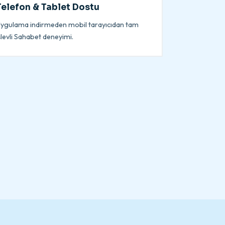
Telefon & Tablet Dostu
ygulama indirmeden mobil tarayıcıdan tam
şlevli Sahabet deneyimi.