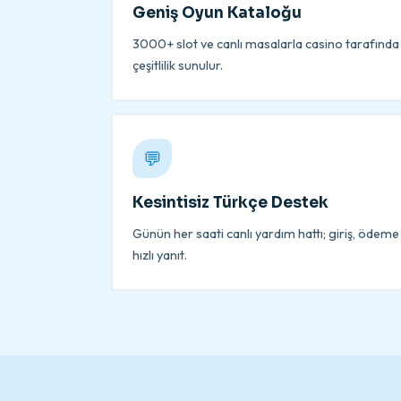
Geniş Oyun Kataloğu
3000+ slot ve canlı masalarla casino tarafında
çeşitlilik sunulur.
💬
Kesintisiz Türkçe Destek
Günün her saati canlı yardım hattı; giriş, öde
hızlı yanıt.