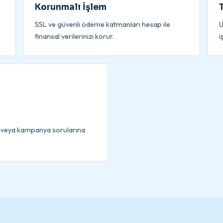
Korunmalı İşlem
SSL ve güvenli ödeme katmanları hesap ile
U
finansal verilerinizi korur.
i
me veya kampanya sorularına