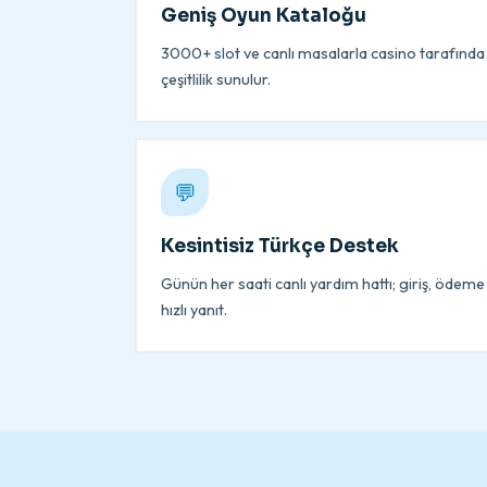
Geniş Oyun Kataloğu
3000+ slot ve canlı masalarla casino tarafında
çeşitlilik sunulur.
💬
Kesintisiz Türkçe Destek
Günün her saati canlı yardım hattı; giriş, öde
hızlı yanıt.