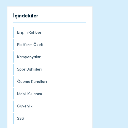
İçindekiler
Erişim Rehberi
Platform Özeti
Kampanyalar
Spor Bahisleri
Ödeme Kanalları
Mobil Kullanım
Güvenlik
SSS