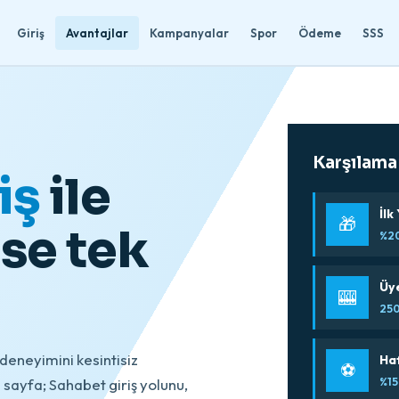
Giriş
Avantajlar
Kampanyalar
Spor
Ödeme
SSS
Karşılama
iş
ile
İlk
🎁
se tek
%20
Üye
🎰
250
 deneyimini kesintisiz
Ha
⚽
 sayfa; Sahabet giriş yolunu,
%15