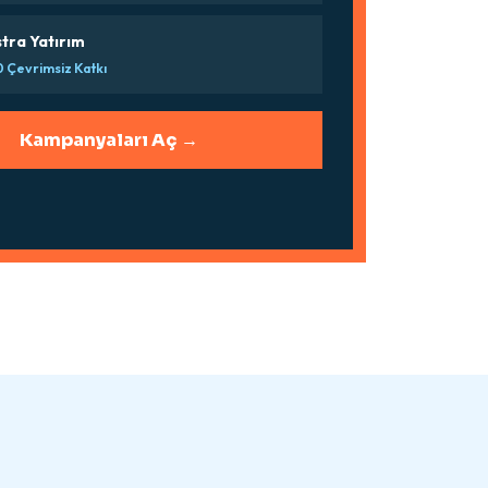
tra Yatırım
 Çevrimsiz Katkı
Kampanyaları Aç →