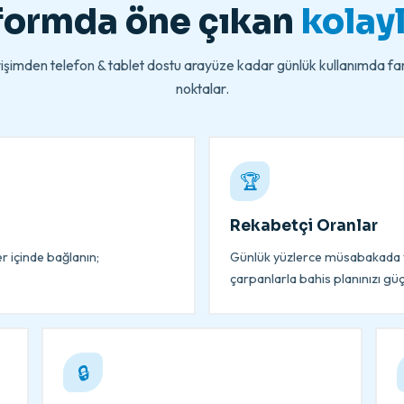
formda öne çıkan
kolayl
işimden telefon & tablet dostu arayüze kadar günlük kullanımda fa
noktalar.
🏆
Rekabetçi Oranlar
er içinde bağlanın;
Günlük yüzlerce müsabakada
çarpanlarla bahis planınızı güç
🔒