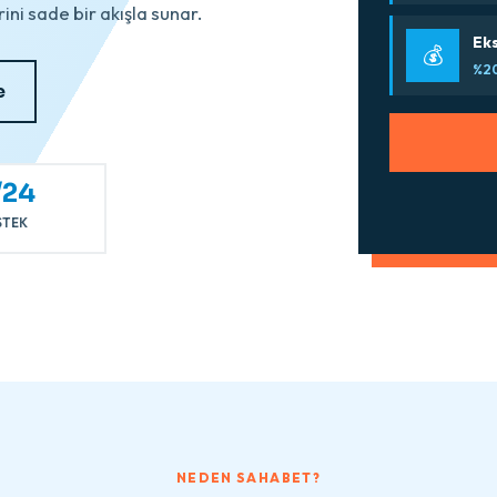
ni sade bir akışla sunar.
Eks
💰
%20
e
/24
STEK
NEDEN SAHABET?