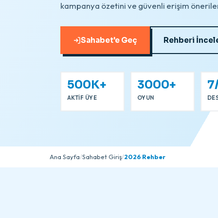
kampanya özetini ve güvenli erişim önerileri
Sahabet'e Geç
Rehberi İncel
500K+
3000+
7
AKTIF ÜYE
OYUN
DE
Ana Sayfa
/
Sahabet Giriş
/
2026 Rehber