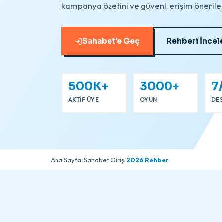
kampanya özetini ve güvenli erişim önerileri
Sahabet'e Geç
Rehberi İncel
500K+
3000+
7
AKTIF ÜYE
OYUN
DE
Ana Sayfa
/
Sahabet Giriş
/
2026 Rehber