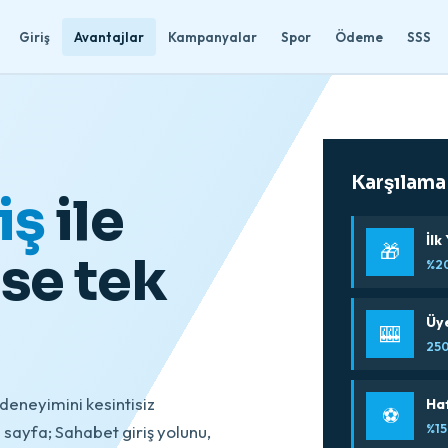
Giriş
Avantajlar
Kampanyalar
Spor
Ödeme
SSS
Karşılama
iş
ile
İlk
🎁
se tek
%20
Üye
🎰
250
 deneyimini kesintisiz
Ha
⚽
 sayfa; Sahabet giriş yolunu,
%15