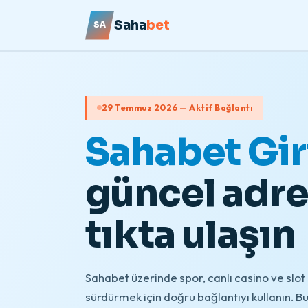
Saha
bet
SA
29 Temmuz 2026 — Aktif Bağlantı
Sahabet Gir
güncel adre
tıkta ulaşın
Sahabet üzerinde spor, canlı casino ve slot
sürdürmek için doğru bağlantıyı kullanın. Bu