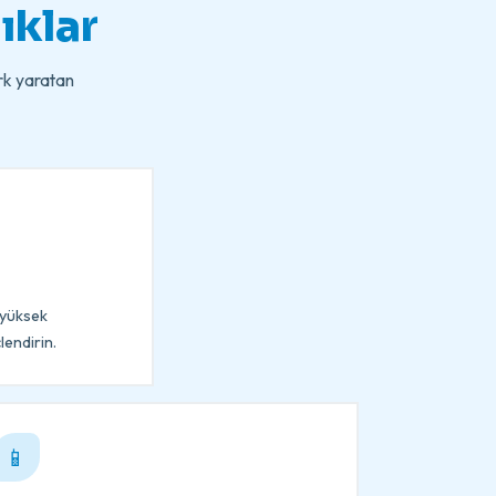
ıklar
rk yaratan
 yüksek
lendirin.
📱