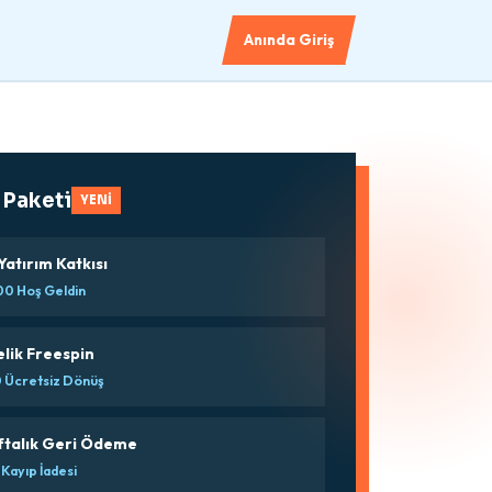
Anında Giriş
 Paketi
YENİ
 Yatırım Katkısı
0 Hoş Geldin
lik Freespin
 Ücretsiz Dönüş
ftalık Geri Ödeme
 Kayıp İadesi