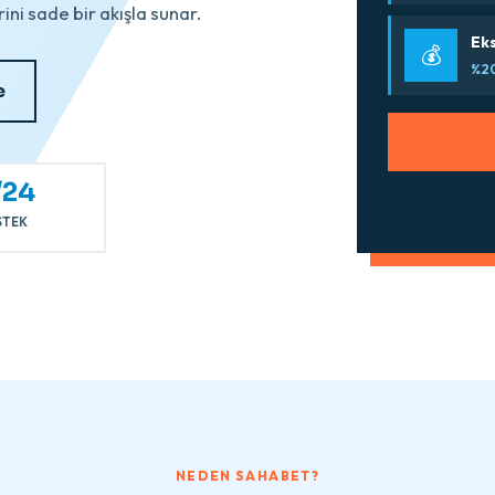
ni sade bir akışla sunar.
Eks
💰
%20
e
/24
STEK
NEDEN SAHABET?