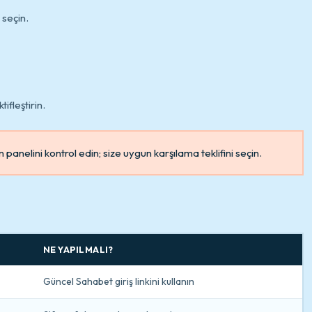
 seçin.
fleştirin.
nelini kontrol edin; size uygun karşılama teklifini seçin.
NE YAPILMALI?
Güncel Sahabet giriş linkini kullanın