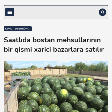
KƏND TƏSƏRRÜFATI
Saatlıda bostan məhsullarının
bir qismi xarici bazarlara satılır