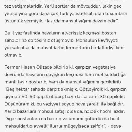
tez yetişmələridir. Yerli sortlar da mövcuddur, lakin gec
yetişdiyinə görə daha çox Türkiyə istehsalı olan toxumlara
üstünlük vermişik. Hazırda məhsul yığımı davam edir”.
Bu il yaz fəslində havaların əlverişsiz keçməsi bostan
sahələrinə də təsirsiz ötüşməyib. Məhsulun keyfiyyəti
yüksək olsa da məhsuldarlıq fermerlərin hədəflədiyi kimi
olmayıb.
Fermer Həsən Əlizadə bildirib ki, qarpızın vegetasiya
dövründə havaların dəyişkən keçməsi həm məhsuldarlığa
mənfi təsir göstərib, həm də məhsul yığımını gecikdirib.
“Beş hektar sahədə qarpız əkmişik. Gözləyirdik ki, qarpızın
qiyməti 50-60 qəpik olacaq, hazırda isə cəmi 30 qəpikdir.
Düşünürəm ki, bu vəziyyət soyuq hava şəraiti ilə bağlıdır.
Xarici bazarlara məhsul satışı olsa da, hələlik həcmi azdır.
Digər bostanlara da baxırıq və ümumi götürdükdə bu il
məhsuldarlıq əvvəlki illərlə müqayisədə zəifdir”, - deyə