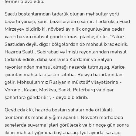
fermer əlavə edib.
Saatlı bostanlarından tədarük olunan məhsullar yerli
bazarla yanaşı, xarici bazarlara da çıxarılır. Tədarükçü Fuad
Mirzəyev bildirib ki, növbəti ayın ilk ongünlüyünə qədər
xarici bazara məhsul göndərilməsi planlaşdırılır. “Yalnız
Saatlıdan deyil, digər bölgələrdən də məhsul ixrac edirik.
Hazırda Saatlı, Sabirabad və İmişli rayonlarından məhsul
tədarük edirik, daha sonra isə Kürdəmir və Salyan
rayonlarından məhsul almağı nəzərdə tutmuşuq. Xaricə
çıxarılan məhsula əsasən tələbat Rusiya bazarlarından
gəlir. Məhsullarımız Rusiyanın müxtəlif vilayətlərinə -
Voronej, Kazan, Moskva, Sankt-Peterburq və digər
şəhərlərə göndərilir”, - deyə o bildirib.
Qeyd edək ki, hazırda bostan sahələrində örtükaltı
əkinlərin ilk məhsul yığımı aparılır. Növbəti mərhələdə
sahələrdə suvarma işləri görüləcək və bir neçə gün sonra
ikinci məhsul yığımına başlanacaq. İyul ayında isə açıq