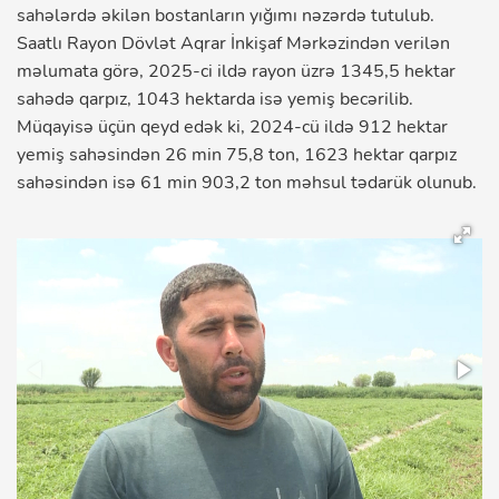
sahələrdə əkilən bostanların yığımı nəzərdə tutulub.
Saatlı Rayon Dövlət Aqrar İnkişaf Mərkəzindən verilən
məlumata görə, 2025-ci ildə rayon üzrə 1345,5 hektar
sahədə qarpız, 1043 hektarda isə yemiş becərilib.
Müqayisə üçün qeyd edək ki, 2024-cü ildə 912 hektar
yemiş sahəsindən 26 min 75,8 ton, 1623 hektar qarpız
sahəsindən isə 61 min 903,2 ton məhsul tədarük olunub.