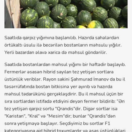
Saatlıda qarpız yığımına başlanılıb. Hazırda sahələrdən
örtükaltı üsulu ilə becərilən bostanların məhsulu yığılır.
Yerli bazardan əlavə xaricə də məhsul göndərilir.
Saatlıda bostanlardan məhsul yığımı bir həftədir başlayıb.
Fermerlər əsasən hibrid sayılan tez yetişən sortlara
üstünlük veriblər. Rayon sakini Şahmurad İmanov da bu il
təsərrüfatında bostan bitkisinə yer ayırıb və hazırda
məhsul tədarükünü gerçəkləşdirir. Bu il məhsul üçün bir
sıra sortlardan istifadə etdiyini deyən fermer bildirib: “Ən
tez yetişən qarpız sortu "Qrandis"dir. Digər sortlar isə
"Karistan", "Kral" və "Mesim"dir; bunlar "Qrandis"dən
sonra yetişməyə başlayır. Seçdiyimiz bu sortlar F1
kateqoriyasına aid hibrid toxumlardır və əsas üstünlükləri