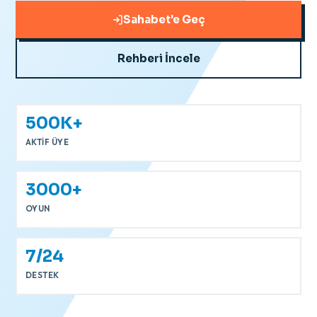
Sahabet'e Geç
Rehberi İncele
500K+
AKTIF ÜYE
3000+
OYUN
7/24
DESTEK