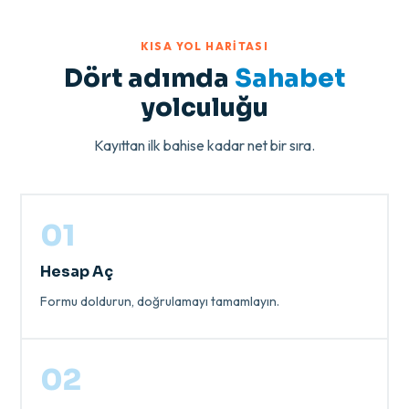
KISA YOL HARITASI
Dört adımda
Sahabet
yolculuğu
Kayıttan ilk bahise kadar net bir sıra.
01
Hesap Aç
Formu doldurun, doğrulamayı tamamlayın.
02