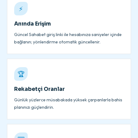
⚡
Anında Erişim
Güncel Sahabet giriş linki ile hesabınıza saniyeler içinde
bağlanın; yönlendirme otomatik güncellenir.
🏆
Rekabetçi Oranlar
Günlük yüzlerce müsabakada yüksek çarpanlarla bahis
planınızı güçlendirin.