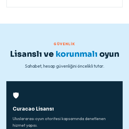
GÜVENLIK
Lisanslı ve
korunmalı
oyun
Sahabet, hesap güvenliğini öncelikli tutar.
🛡️
Curacao Lisansı
Uluslararası oyun otoritesi kapsamında denetlenen
hizmet yapısı.