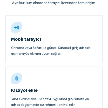
Ayrı kurulum olmadan tarayıcı üzerinden tam erişim.
📲
Mobil tarayıcı
Chrome veya Safari ile güncel Sahabet giriş adresini
açın; arayüz ekrana uyum sağlar.
🔖
Kısayol ekle
“Ana ekrana ekle” ile siteyi uygulama gibi sabitleyin;
adres değişiminde bu rehberi kontrol edin.