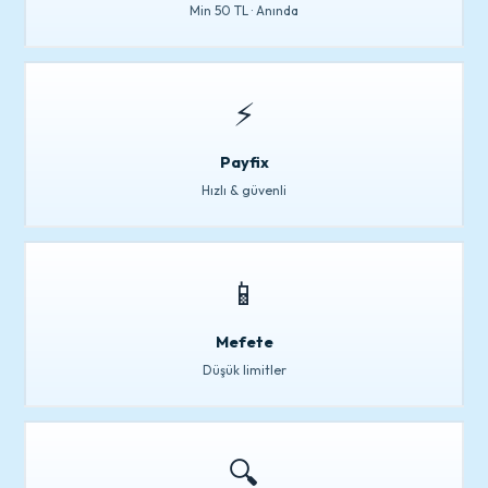
Min 50 TL · Anında
⚡
Payfix
Hızlı & güvenli
📱
Mefete
Düşük limitler
🔍