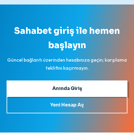
Sahabet giriş ile hemen
başlayın
Güncel bağlantı üzerinden hesabınıza geçin; karşılama
teklifini kaçırmayın.
Anında Giriş
Yeni Hesap Aç