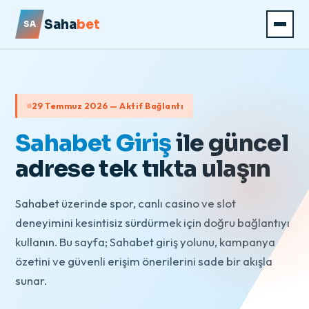
Saha
bet
SA
29 Temmuz 2026 — Aktif Bağlantı
Sahabet Giriş
ile güncel
adrese tek tıkta ulaşın
Sahabet üzerinde spor, canlı casino ve slot
deneyimini kesintisiz sürdürmek için doğru bağlantıyı
kullanın. Bu sayfa; Sahabet giriş yolunu, kampanya
özetini ve güvenli erişim önerilerini sade bir akışla
sunar.