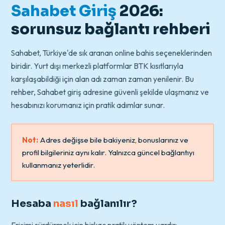
Sahabet Giriş
2026:
sorunsuz bağlantı rehberi
Sahabet, Türkiye'de sık aranan online bahis seçeneklerinden
biridir. Yurt dışı merkezli platformlar BTK kısıtlarıyla
karşılaşabildiği için alan adı zaman zaman yenilenir. Bu
rehber, Sahabet giriş adresine güvenli şekilde ulaşmanız ve
hesabınızı korumanız için pratik adımlar sunar.
Not:
Adres değişse bile bakiyeniz, bonuslarınız ve
profil bilgileriniz aynı kalır. Yalnızca güncel bağlantıyı
kullanmanız yeterlidir.
Hesaba
nasıl
bağlanılır?