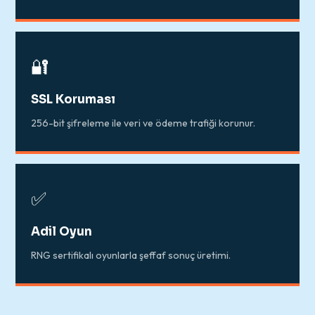
🔐
SSL Koruması
256-bit şifreleme ile veri ve ödeme trafiği korunur.
✅
Adil Oyun
RNG sertifikalı oyunlarla şeffaf sonuç üretimi.