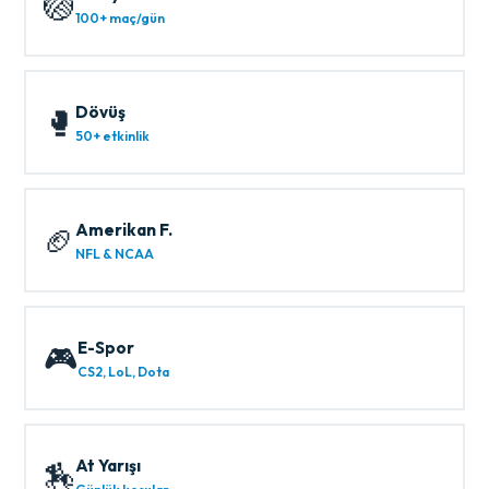
🏐
100+ maç/gün
Dövüş
🥊
50+ etkinlik
Amerikan F.
🏈
NFL & NCAA
E-Spor
🎮
CS2, LoL, Dota
At Yarışı
🏇