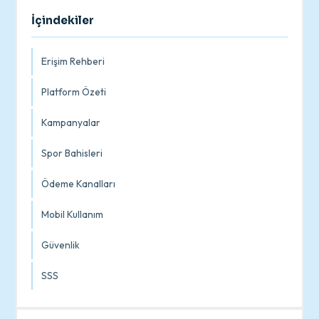
İçindekiler
Erişim Rehberi
Platform Özeti
Kampanyalar
Spor Bahisleri
Ödeme Kanalları
Mobil Kullanım
Güvenlik
SSS