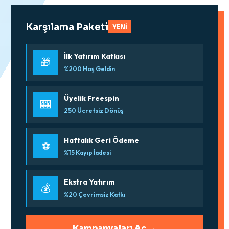
Karşılama Paketi
YENİ
İlk Yatırım Katkısı
🎁
%200 Hoş Geldin
Üyelik Freespin
🎰
250 Ücretsiz Dönüş
Haftalık Geri Ödeme
⚽
%15 Kayıp İadesi
Ekstra Yatırım
💰
%20 Çevrimsiz Katkı
Kampanyaları Aç →