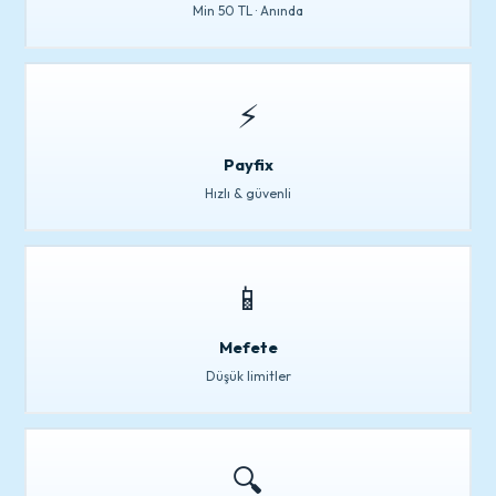
Min 50 TL · Anında
⚡
Payfix
Hızlı & güvenli
📱
Mefete
Düşük limitler
🔍