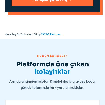
Ana Sayfa
/
Sahabet Giriş
/
2026 Rehber
NEDEN SAHABET?
Platformda öne çıkan
kolaylıklar
Anında erişimden telefon & tablet dostu arayüze kadar
günlük kullanımda fark yaratan noktalar.