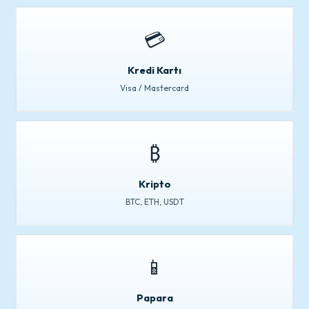
💳
Kredi Kartı
Visa / Mastercard
₿
Kripto
BTC, ETH, USDT
📱
Papara