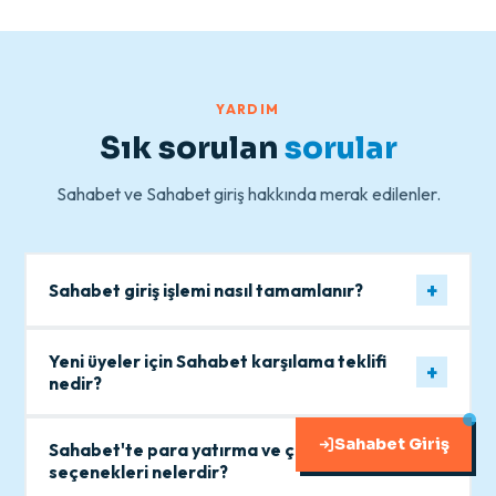
YARDIM
Sık sorulan
sorular
Sahabet ve Sahabet giriş hakkında merak edilenler.
+
Sahabet giriş işlemi nasıl tamamlanır?
Güncel Sahabet giriş bağlantısını açın, kullanıcı
Yeni üyeler için Sahabet karşılama teklifi
bilgilerinizi girin. İlk kez geliyorsanız kayıt formunu
+
nedir?
doldurarak hesap açabilirsiniz. Engelleme durumunda
bu sayfadaki aktif linki tercih edin.
İlk yatırımlarda %200'e varan karşılama bonusu ve 250
Sahabet Giriş
Sahabet'te para yatırma ve çekme
freespin sunulabilir. Kampanya koşulları ve çevrim
+
seçenekleri nelerdir?
kuralları hesabınızdaki promosyon panelinde güncel