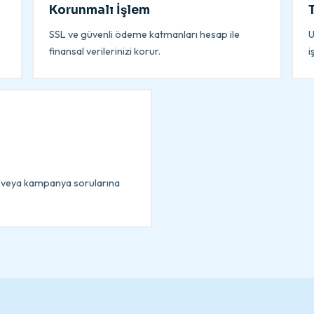
Korunmalı İşlem
SSL ve güvenli ödeme katmanları hesap ile
U
finansal verilerinizi korur.
i
me veya kampanya sorularına