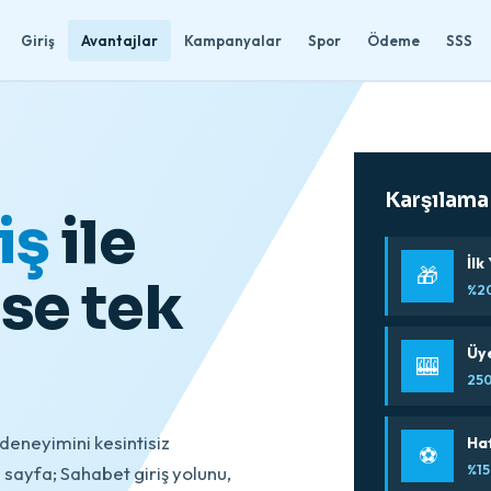
Giriş
Avantajlar
Kampanyalar
Spor
Ödeme
SSS
Karşılama
iş
ile
İlk
🎁
se tek
%20
Üye
🎰
250
 deneyimini kesintisiz
Ha
⚽
 sayfa; Sahabet giriş yolunu,
%15