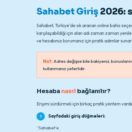
Sahabet Giriş
2026: s
Sahabet, Türkiye'de sık aranan online bahis seçene
karşılaşabildiği için alan adı zaman zaman yenile
ve hesabınızı korumanız için pratik adımlar sunar
Not:
Adres değişse bile bakiyeniz, bonuslarınız 
kullanmanız yeterlidir.
Hesaba
nasıl
bağlanılır?
Erişimi sürdürmek için birkaç pratik yöntem vardı
Sayfadaki giriş düğmeleri:
“Sahabet'e