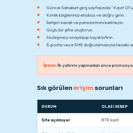
Güncel Sahabet giriş sayfasında “Kayıt Ol”u
Kimlik bilgilerinizi eksiksiz ve doğru girin.
İletişim kanalı ve para birimini belirleyin.
Güçlü bir şifre oluşturun.
Sözleşmeyi onaylayıp kaydı bitirin.
E-posta veya SMS doğrulamasıyla hesabı akti
İpucu:
İlk yatırımı yapmadan önce promosyon pa
Sık görülen
erişim
sorunları
DURUM
OLASI SEBEP
Site açılmıyor
BTK kısıtı