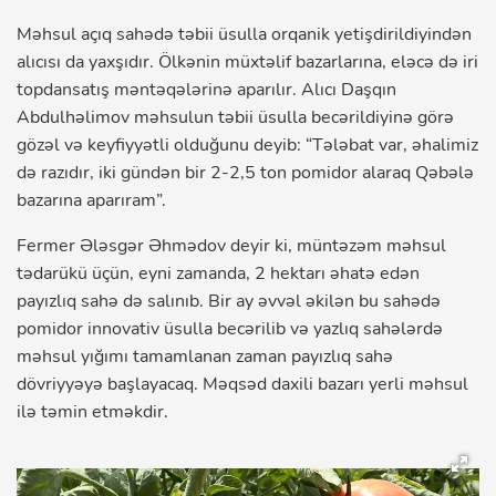
Məhsul açıq sahədə təbii üsulla orqanik yetişdirildiyindən
alıcısı da yaxşıdır. Ölkənin müxtəlif bazarlarına, eləcə də iri
topdansatış məntəqələrinə aparılır. Alıcı Daşqın
Abdulhəlimov məhsulun təbii üsulla becərildiyinə görə
gözəl və keyfiyyətli olduğunu deyib: “Tələbat var, əhalimiz
də razıdır, iki gündən bir 2-2,5 ton pomidor alaraq Qəbələ
bazarına aparıram”.
Fermer Ələsgər Əhmədov deyir ki, müntəzəm məhsul
tədarükü üçün, eyni zamanda, 2 hektarı əhatə edən
payızlıq sahə də salınıb. Bir ay əvvəl əkilən bu sahədə
pomidor innovativ üsulla becərilib və yazlıq sahələrdə
məhsul yığımı tamamlanan zaman payızlıq sahə
dövriyyəyə başlayacaq. Məqsəd daxili bazarı yerli məhsul
ilə təmin etməkdir.