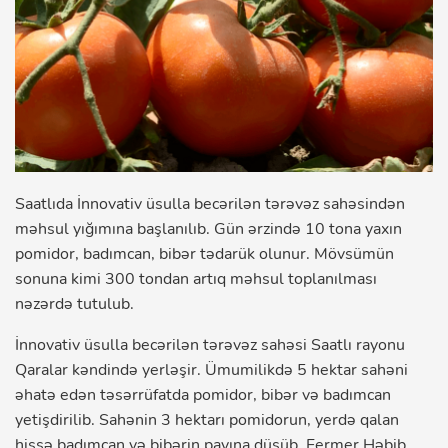
Saatlıda İnnovativ üsulla becərilən tərəvəz sahəsindən
məhsul yığımına başlanılıb. Gün ərzində 10 tona yaxın
pomidor, badımcan, bibər tədarük olunur. Mövsümün
sonuna kimi 300 tondan artıq məhsul toplanılması
nəzərdə tutulub.
İnnovativ üsulla becərilən tərəvəz sahəsi Saatlı rayonu
Qaralar kəndində yerləşir. Ümumilikdə 5 hektar sahəni
əhatə edən təsərrüfatda pomidor, bibər və badımcan
yetişdirilib. Sahənin 3 hektarı pomidorun, yerdə qalan
hissə badımcan və bibərin payına düşüb. Fermer Həbib