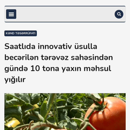
KƏND TƏSƏRRÜFATI
Saatlıda innovativ üsulla
becərilən tərəvəz sahəsindən
gündə 10 tona yaxın məhsul
yığılır