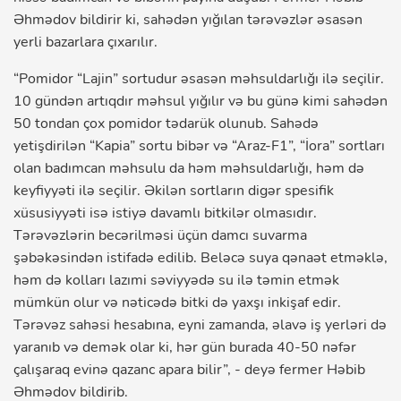
Əhmədov bildirir ki, sahədən yığılan tərəvəzlər əsasən
yerli bazarlara çıxarılır.
“Pomidor “Lajin” sortudur əsasən məhsuldarlığı ilə seçilir.
10 gündən artıqdır məhsul yığılır və bu günə kimi sahədən
50 tondan çox pomidor tədarük olunub. Sahədə
yetişdirilən “Kapia” sortu bibər və “Araz-F1”, “İora” sortları
olan badımcan məhsulu da həm məhsuldarlığı, həm də
keyfiyyəti ilə seçilir. Əkilən sortların digər spesifik
xüsusiyyəti isə istiyə davamlı bitkilər olmasıdır.
Tərəvəzlərin becərilməsi üçün damcı suvarma
şəbəkəsindən istifadə edilib. Beləcə suya qənaət etməklə,
həm də kolları lazımi səviyyədə su ilə təmin etmək
mümkün olur və nəticədə bitki də yaxşı inkişaf edir.
Tərəvəz sahəsi hesabına, eyni zamanda, əlavə iş yerləri də
yaranıb və demək olar ki, hər gün burada 40-50 nəfər
çalışaraq evinə qazanc apara bilir”, - deyə fermer Həbib
Əhmədov bildirib.