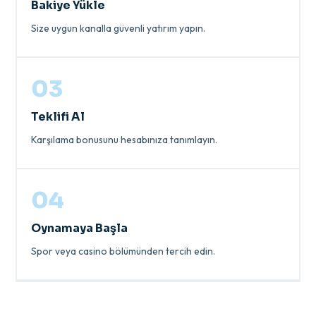
Bakiye Yükle
Size uygun kanalla güvenli yatırım yapın.
03
Teklifi Al
Karşılama bonusunu hesabınıza tanımlayın.
04
Oynamaya Başla
Spor veya casino bölümünden tercih edin.