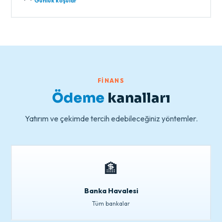
Günlük koşular
FINANS
Ödeme
kanalları
Yatırım ve çekimde tercih edebileceğiniz yöntemler.
🏦
Banka Havalesi
Tüm bankalar