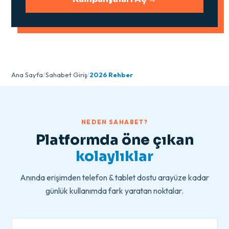
Ana Sayfa
/
Sahabet Giriş
/
2026 Rehber
NEDEN SAHABET?
Platformda öne çıkan
kolaylıklar
Anında erişimden telefon & tablet dostu arayüze kadar
günlük kullanımda fark yaratan noktalar.