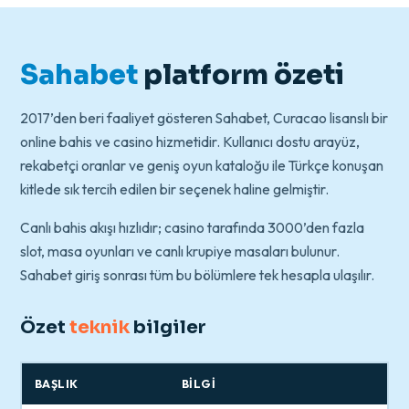
Sahabet
platform özeti
2017’den beri faaliyet gösteren Sahabet, Curacao lisanslı bir
online bahis ve casino hizmetidir. Kullanıcı dostu arayüz,
rekabetçi oranlar ve geniş oyun kataloğu ile Türkçe konuşan
kitlede sık tercih edilen bir seçenek haline gelmiştir.
Canlı bahis akışı hızlıdır; casino tarafında 3000’den fazla
slot, masa oyunları ve canlı krupiye masaları bulunur.
Sahabet giriş sonrası tüm bu bölümlere tek hesapla ulaşılır.
Özet
teknik
bilgiler
BAŞLIK
BILGI