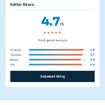
Editör Skoru
4.7
/5
★★★★★
Güçlü genel deneyim
Oranlar
4.8
Oyunlar
4.7
Bonus
4.5
Hız
4.6
Sahabet Giriş