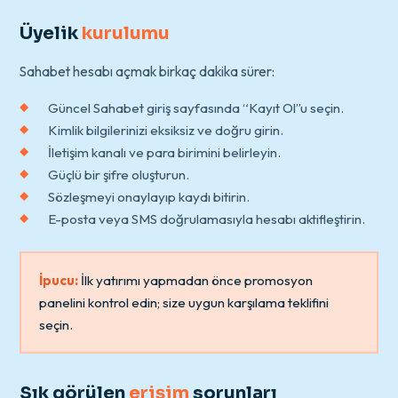
Üyelik
kurulumu
Sahabet hesabı açmak birkaç dakika sürer:
Güncel Sahabet giriş sayfasında “Kayıt Ol”u seçin.
Kimlik bilgilerinizi eksiksiz ve doğru girin.
İletişim kanalı ve para birimini belirleyin.
Güçlü bir şifre oluşturun.
Sözleşmeyi onaylayıp kaydı bitirin.
E-posta veya SMS doğrulamasıyla hesabı aktifleştirin.
İpucu:
İlk yatırımı yapmadan önce promosyon
panelini kontrol edin; size uygun karşılama teklifini
seçin.
Sık görülen
erişim
sorunları