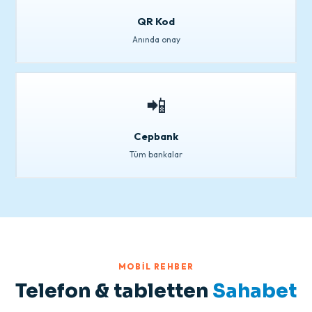
QR Kod
Anında onay
📲
Cepbank
Tüm bankalar
MOBIL REHBER
Telefon & tabletten
Sahabet