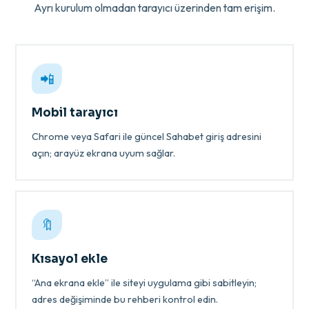
Ayrı kurulum olmadan tarayıcı üzerinden tam erişim.
📲
Mobil tarayıcı
Chrome veya Safari ile güncel Sahabet giriş adresini
açın; arayüz ekrana uyum sağlar.
🔖
Kısayol ekle
“Ana ekrana ekle” ile siteyi uygulama gibi sabitleyin;
adres değişiminde bu rehberi kontrol edin.