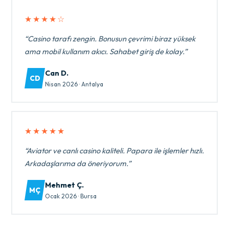
★★★★☆
“Casino tarafı zengin. Bonusun çevrimi biraz yüksek
ama mobil kullanım akıcı. Sahabet giriş de kolay.”
Can D.
CD
Nisan 2026 · Antalya
★★★★★
“Aviator ve canlı casino kaliteli. Papara ile işlemler hızlı.
Arkadaşlarıma da öneriyorum.”
Mehmet Ç.
MÇ
Ocak 2026 · Bursa