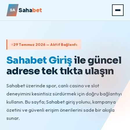
Saha
bet
SA
29 Temmuz 2026 — Aktif Bağlantı
Sahabet Giriş
ile güncel
adrese tek tıkta ulaşın
Sahabet üzerinde spor, canlı casino ve slot
deneyimini kesintisiz sürdürmek için doğru bağlantıyı
kullanın. Bu sayfa; Sahabet giriş yolunu, kampanya
özetini ve güvenli erişim önerilerini sade bir akışla
sunar.