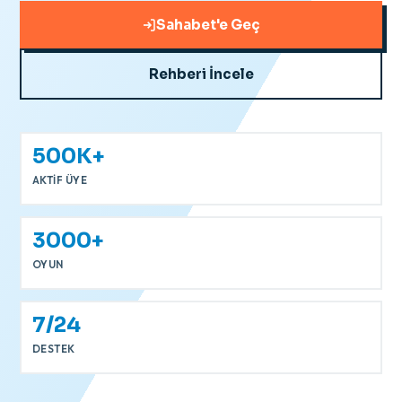
Sahabet'e Geç
Rehberi İncele
500K+
AKTIF ÜYE
3000+
OYUN
7/24
DESTEK