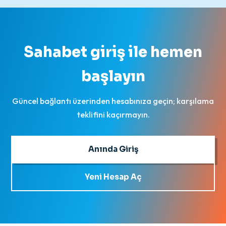
Sahabet giriş ile hemen
başlayın
Güncel bağlantı üzerinden hesabınıza geçin; karşılama
teklifini kaçırmayın.
Anında Giriş
Yeni Hesap Aç