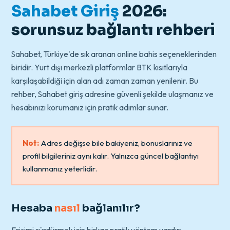
Sahabet Giriş
2026:
sorunsuz bağlantı rehberi
Sahabet, Türkiye'de sık aranan online bahis seçeneklerinden
biridir. Yurt dışı merkezli platformlar BTK kısıtlarıyla
karşılaşabildiği için alan adı zaman zaman yenilenir. Bu
rehber, Sahabet giriş adresine güvenli şekilde ulaşmanız ve
hesabınızı korumanız için pratik adımlar sunar.
Not:
Adres değişse bile bakiyeniz, bonuslarınız ve
profil bilgileriniz aynı kalır. Yalnızca güncel bağlantıyı
kullanmanız yeterlidir.
Hesaba
nasıl
bağlanılır?