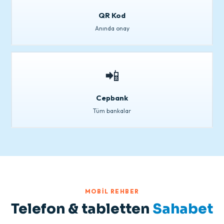
QR Kod
Anında onay
📲
Cepbank
Tüm bankalar
MOBIL REHBER
Telefon & tabletten
Sahabet