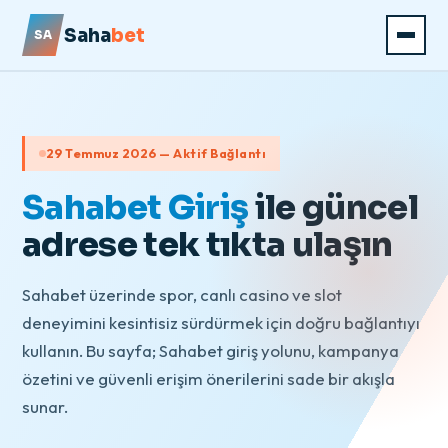
Saha
bet
SA
29 Temmuz 2026 — Aktif Bağlantı
Sahabet Giriş
ile güncel
adrese tek tıkta ulaşın
Sahabet üzerinde spor, canlı casino ve slot
deneyimini kesintisiz sürdürmek için doğru bağlantıyı
kullanın. Bu sayfa; Sahabet giriş yolunu, kampanya
özetini ve güvenli erişim önerilerini sade bir akışla
sunar.