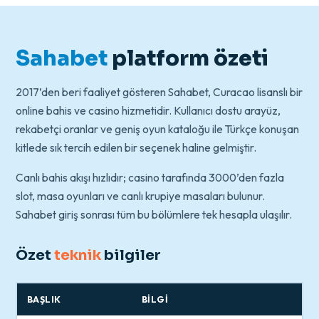
Sahabet
platform özeti
2017’den beri faaliyet gösteren Sahabet, Curacao lisanslı bir
online bahis ve casino hizmetidir. Kullanıcı dostu arayüz,
rekabetçi oranlar ve geniş oyun kataloğu ile Türkçe konuşan
kitlede sık tercih edilen bir seçenek haline gelmiştir.
Canlı bahis akışı hızlıdır; casino tarafında 3000’den fazla
slot, masa oyunları ve canlı krupiye masaları bulunur.
Sahabet giriş sonrası tüm bu bölümlere tek hesapla ulaşılır.
Özet
teknik
bilgiler
BAŞLIK
BILGI