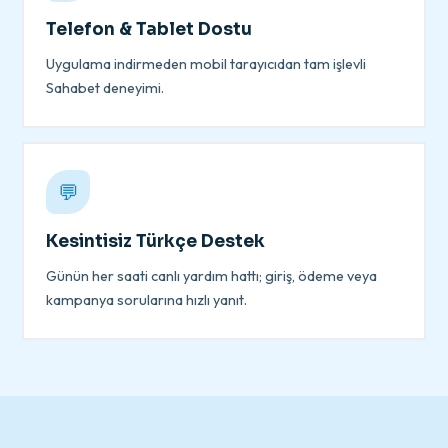
Telefon & Tablet Dostu
Uygulama indirmeden mobil tarayıcıdan tam işlevli
Sahabet deneyimi.
💬
Kesintisiz Türkçe Destek
Günün her saati canlı yardım hattı; giriş, ödeme veya
kampanya sorularına hızlı yanıt.