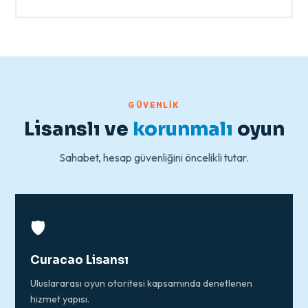
GÜVENLIK
Lisanslı ve
korunmalı
oyun
Sahabet, hesap güvenliğini öncelikli tutar.
🛡️
Curacao Lisansı
Uluslararası oyun otoritesi kapsamında denetlenen
hizmet yapısı.