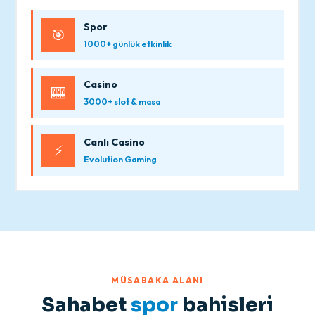
Spor
🎯
1000+ günlük etkinlik
Casino
🎰
3000+ slot & masa
Canlı Casino
⚡
Evolution Gaming
MÜSABAKA ALANI
Sahabet
spor
bahisleri