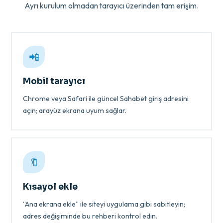
Ayrı kurulum olmadan tarayıcı üzerinden tam erişim.
📲
Mobil tarayıcı
Chrome veya Safari ile güncel Sahabet giriş adresini
açın; arayüz ekrana uyum sağlar.
🔖
Kısayol ekle
“Ana ekrana ekle” ile siteyi uygulama gibi sabitleyin;
adres değişiminde bu rehberi kontrol edin.